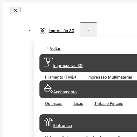
Impressão 3D
Voltar
Impressoras 3D
Filamento (FMD)
Impressão Multimaterial
Acabamento
Químicos
Lixas
Tintas e Pincéis
Eletrónica