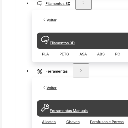
Filamentos 3D
Voltar
Filamentos 3D
PLA
PETG
ASA
ABS
PC
Ferramentas
Voltar
Ferramentas Manuais
Alicates
Chaves
Parafusos e Porcas