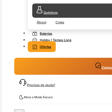
Químicos
Álcool
Colas
Baterias
Hobby / Tempo Livre
Ofertas
Consul
Precisas de ajuda?
Ativa o Modo Escuro