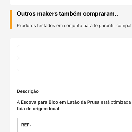
Nozzle
Brush
Outros makers também compraram..
-
Prusa
Produtos testados em conjunto para te garantir compati
Original
Descrição
A
Escova para Bico em Latão da Prusa
está otimizada
faia de origem local
.
REF: