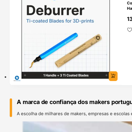
Co
Ha
1
A marca de confiança dos makers portug
A escolha de milhares de makers, empresas e escolas 