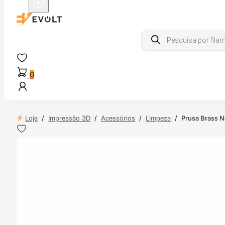
Products
search
0
Loja
/
Impressão 3D
/
Acessórios
/
Limpeza
/
Prusa Brass N
 24H