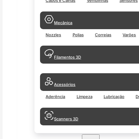
Cabos e Calhas
Ventoinhas
Sensores
Mecânica
Nozzles
Polias
Correias
Varões
Filamentos 3D
Acessórios
Aderência
Limpeza
Lubricação
D
Scanners 3D