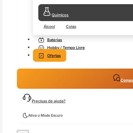
Químicos
Álcool
Colas
Baterias
Hobby / Tempo Livre
Ofertas
Consul
Precisas de ajuda?
Ativa o Modo Escuro