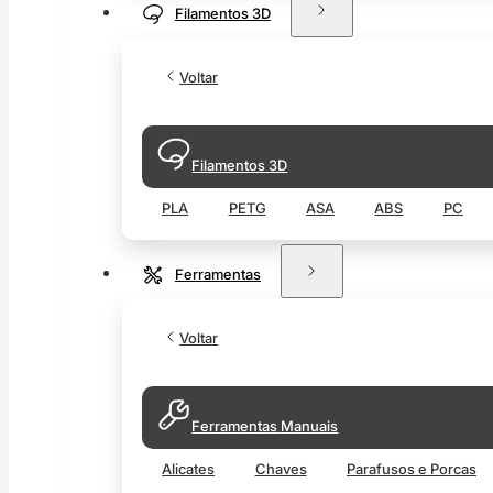
Filamentos 3D
Voltar
Filamentos 3D
PLA
PETG
ASA
ABS
PC
Ferramentas
Voltar
Ferramentas Manuais
Alicates
Chaves
Parafusos e Porcas