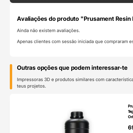
Avaliações do produto "Prusament Resin Mo
Ainda não existem avaliações.
Apenas clientes com sessão iniciada que compraram es
Outras opções que podem interessar-te
Impressoras 3D e produtos similares com característic
teus projetos.
O 24H
Pr
1k
Ori
6