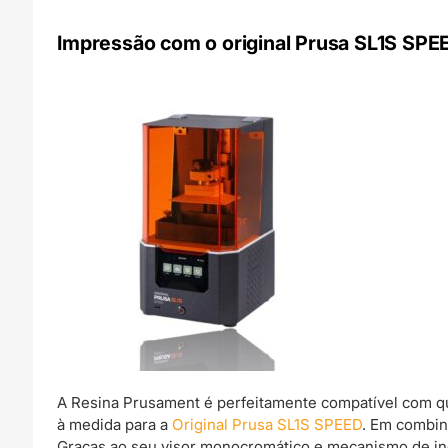
Impressão com o original Prusa SL1S SPE
A Resina Prusament é perfeitamente compatível com qu
à medida para a
Original Prusa SL1S SPEED
. Em combin
Graças ao seu visor monocromático e mecanismo de incl