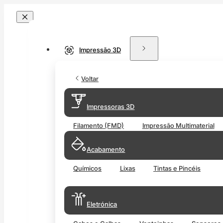
Impressão 3D
Voltar
Impressoras 3D
Filamento (FMD)
Impressão Multimaterial
Acabamento
Químicos
Lixas
Tintas e Pincéis
Eletrónica