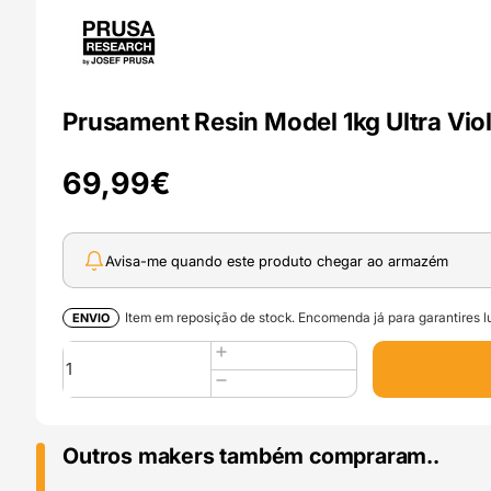
Prusament Resin Model 1kg Ultra Viol
69,99
€
Avisa-me quando este produto chegar ao armazém
Item em reposição de stock. Encomenda já para garantires lu
ENVIO
Quantidade
de
Prusament
Resin
Model
Outros makers também compraram..
1kg