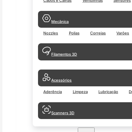
Cabos e Calhas
Ventoinhas
Sensores
Mecânica
Nozzles
Polias
Correias
Varões
Filamentos 3D
Acessórios
Aderência
Limpeza
Lubricação
D
Scanners 3D