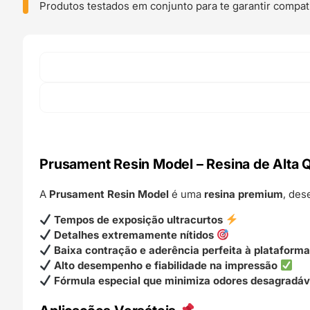
Ultra
Produtos testados em conjunto para te garantir compati
Violet
-
Prusa
Original
Prusament Resin Model – Resina de Alta 
A
Prusament Resin Model
é uma
resina premium
, des
Tempos de exposição ultracurtos
Detalhes extremamente nítidos
Baixa contração e aderência perfeita à plataform
Alto desempenho e fiabilidade na impressão
Fórmula especial que minimiza odores desagradáve