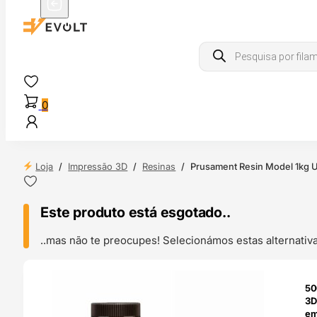
Products
search
0
Loja
/
Impressão 3D
/
Resinas
/
Prusament Resin Model 1kg Ult
Este produto está esgotado..
..mas não te preocupes! Selecionámos estas alternat
ENDAS
50
4H
3D
em