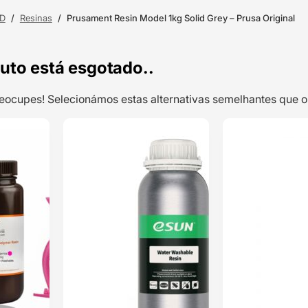
3D
/
Resinas
/
Prusament Resin Model 1kg Solid Grey – Prusa Original
uto está esgotado..
preocupes! Selecionámos estas alternativas semelhantes qu
TOP VENDAS
ENVIO 24H
500g Resina
ENVIO 24H
Impressão 3D
Magenta
(Lavável em
Classificado
Água) –
ERYONE
com
5.00
em 5 com
base em
1
classificação
de cliente
19,45
€