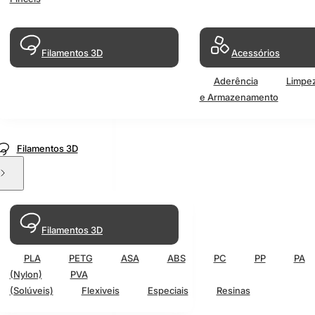
Filamentos 3D
Acessórios
Aderência
Limpe
e Armazenamento
Filamentos 3D
Filamentos 3D
PLA
PETG
ASA
ABS
PC
PP
PA
(Nylon)
PVA
(Solúveis)
Flexiveis
Especiais
Resinas