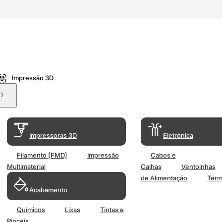
Impressão 3D
Impressoras 3D
Eletrónica
Filamento (FMD)
Impressão
Cabos e
Multimaterial
Calhas
Ventoinhas
de Alimentação
Term
Acabamento
Químicos
Lixas
Tintas e
Pincéis