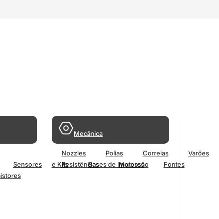
Mecânica
Nozzles
Polias
Correias
Varões
Sensores
e Kits
Resistências
Bases de Impressão
Motores
Fontes
istores