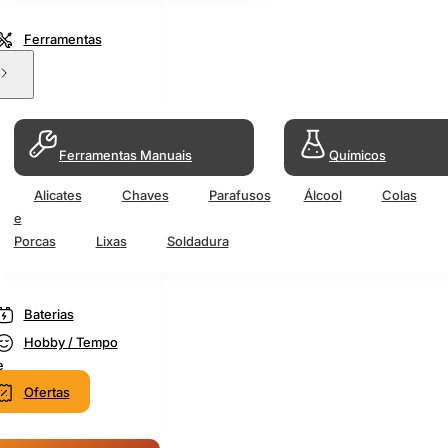
Ferramentas
Ferramentas Manuais
Químicos
Alicates
Chaves
Parafusos
Álcool
Colas
e
Porcas
Lixas
Soldadura
Baterias
Hobby / Tempo
e
Ofertas