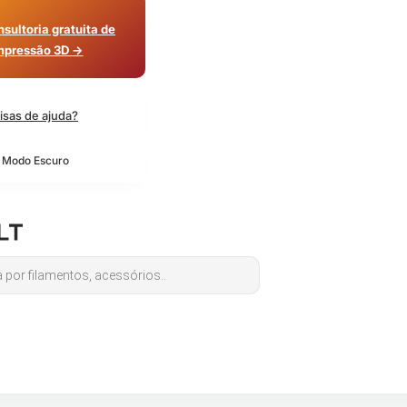
sultoria gratuita de
mpressão 3D →
isas de ajuda?
o Modo Escuro