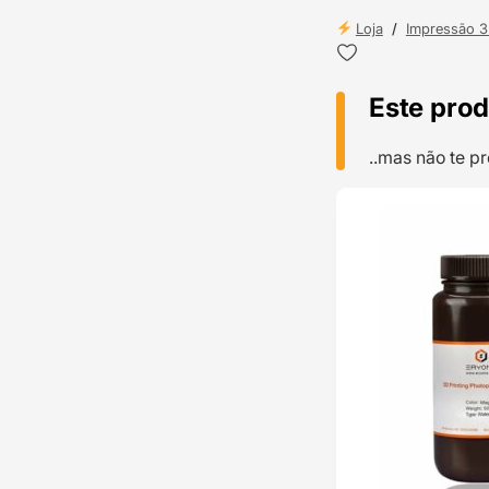
Loja
/
Impressão 
Este prod
..mas não te 
TOP VENDAS
ENVIO 24H