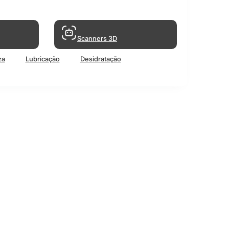
Scanners 3D
za
Lubricação
Desidratação