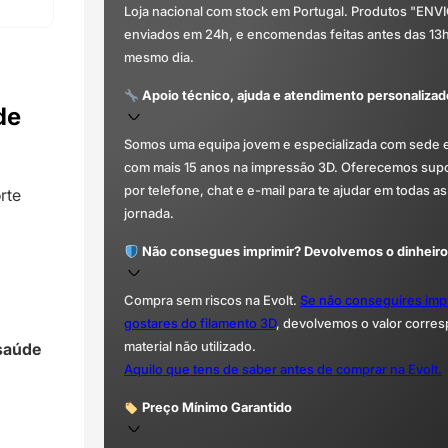
Loja nacional com stock em Portugal. Produtos "ENV
enviados em 24h, e encomendas feitas antes das 13
mesmo dia.
Apoio técnico, ajuda e atendimento personalizad
de
Somos uma equipa jovem e especializada com sede 
com mais 15 anos na impressão 3D. Oferecemos supor
por telefone, chat e e-mail para te ajudar em todas as
rte
jornada.
Não consegues imprimir? Devolvemos o dinheiro
Compra sem riscos na Evolt.
Se não conseguires imp
gostares do filamento 3D
, devolvemos o valor corre
material não utilizado.
 saúde
Aquilo que tens de saber antes de comprar na Evolt.
Preço Mínimo Garantido