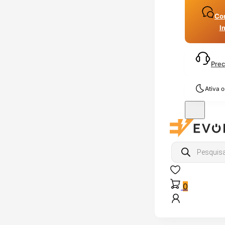
Con
I
Prec
Ativa 
Products
search
0