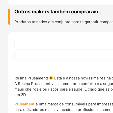
Tough
Transparent
Outros makers também compraram..
Green
1kg
Produtos testados em conjunto para te garantir compati
-
Prusa
Original
Resina Prusament!
Esta é a nossa novíssima resina d
A Resina Prusament visa aumentar o conforto e a segur
maus cheiros e os riscos para a saúde. É claro que as
em 3D.
Prusament
é uma marca de consumíveis para impress
para utilizadores mais avançados e profissionais como