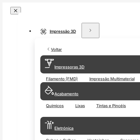
Impressão 3D
Voltar
Impressoras 3D
Filamento (FMD)
Impressão Multimaterial
Acabamento
Químicos
Lixas
Tintas e Pincéis
Eletrónica