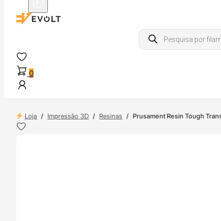
Products
search
0
Loja
/
Impressão 3D
/
Resinas
/
Prusament Resin Tough Trans
 24H