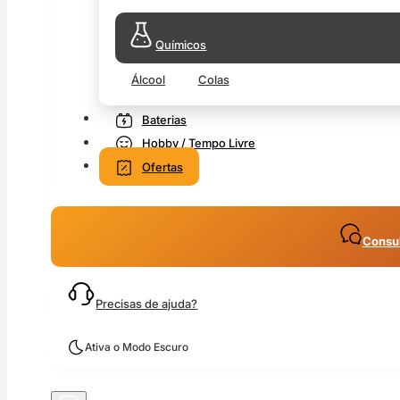
Químicos
Álcool
Colas
Baterias
Hobby / Tempo Livre
Ofertas
Consul
Precisas de ajuda?
Ativa o Modo Escuro