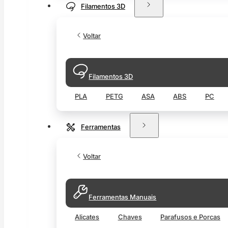
Filamentos 3D
Voltar
Filamentos 3D
PLA
PETG
ASA
ABS
PC
Ferramentas
Voltar
Ferramentas Manuais
Alicates
Chaves
Parafusos e Porcas