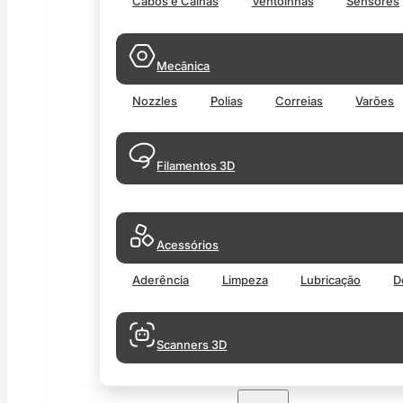
Cabos e Calhas
Ventoinhas
Sensores
Mecânica
Nozzles
Polias
Correias
Varões
Filamentos 3D
Acessórios
Aderência
Limpeza
Lubricação
D
Scanners 3D