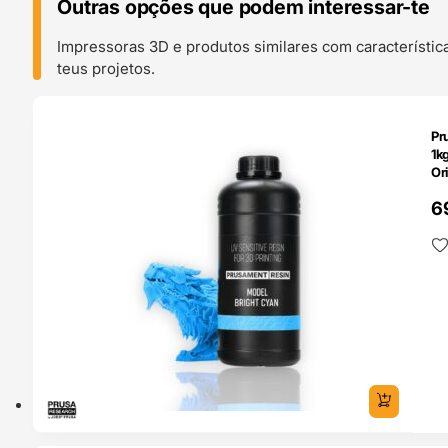
Outras opções que podem interessar-te
Impressoras 3D e produtos similares com característic
teus projetos.
O 24H
Pr
1k
Ori
6