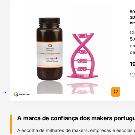
ENDAS
50
4H
3D
em
Cl
5.
e
de
1
A marca de confiança dos makers portug
A escolha de milhares de makers, empresas e escolas 