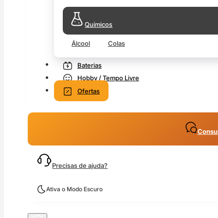
Químicos
Álcool
Colas
Baterias
Hobby / Tempo Livre
Ofertas
Consul
Precisas de ajuda?
Ativa o Modo Escuro