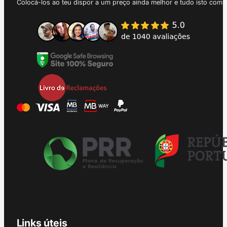
Colocá-los ao teu dispor a um preço ainda melhor e tudo isto com 
Links úteis