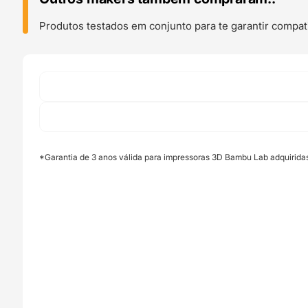
(H2
Series)
Produtos testados em conjunto para te garantir compati
-
Bambu
Lab
*Garantia de 3 anos válida para impressoras 3D Bambu Lab adquirida