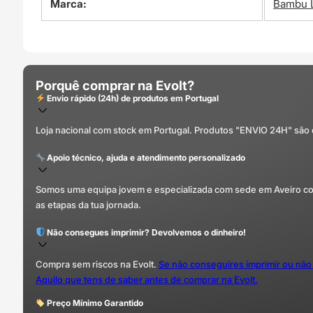
Marca:
Bambu 
Porquê comprar na Evolt?
Envio rápido (24h) de produtos em Portugal
Loja nacional com stock em Portugal. Produtos "ENVIO 24H" são
Apoio técnico, ajuda e atendimento personalizado
Somos uma equipa jovem e especializada com sede em Aveiro com 
as etapas da tua jornada.
Não consegues imprimir? Devolvemos o dinheiro!
Compra sem riscos na Evolt.
Se não conseguires imprimir ou não
Aquilo que tens de saber antes de comprar na Evolt.
Preço Mínimo Garantido