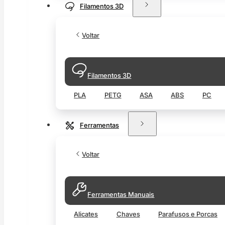
Filamentos 3D
Voltar
Filamentos 3D
PLA
PETG
ASA
ABS
PC
Ferramentas
Voltar
Ferramentas Manuais
Alicates
Chaves
Parafusos e Porcas