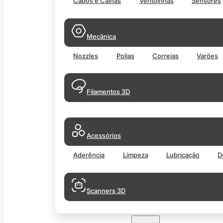
Cabos e Calhas
Ventoinhas
Sensores
Mecânica
Nozzles
Polias
Correias
Varões
Filamentos 3D
Acessórios
Aderência
Limpeza
Lubricação
D
Scanners 3D