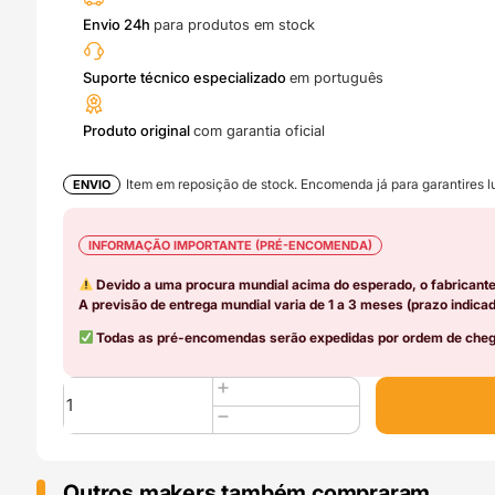
Envio 24h
para produtos em stock
Suporte técnico especializado
em português
Produto original
com garantia oficial
Item em reposição de stock. Encomenda já para garantires lu
ENVIO
INFORMAÇÃO IMPORTANTE (PRÉ-ENCOMENDA)
Devido a uma procura mundial acima do esperado, o fabricant
A previsão de entrega mundial varia de 1 a 3 meses (prazo indicad
Todas as pré-encomendas serão expedidas por ordem de chega
Quantidade
de
Regular
Idler
Pulley
Outros makers também compraram..