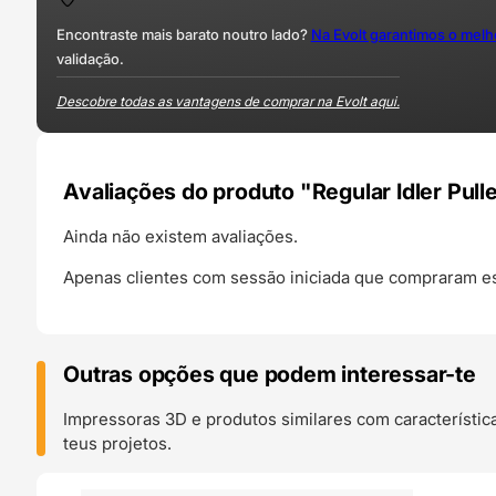
Encontraste mais barato noutro lado?
Na Evolt garantimos o mel
validação.
Descobre todas as vantagens de comprar na Evolt aqui.
Avaliações do produto "Regular Idler Pull
Ainda não existem avaliações.
Apenas clientes com sessão iniciada que compraram es
Outras opções que podem interessar-te
Impressoras 3D e produtos similares com característic
teus projetos.
O 24H