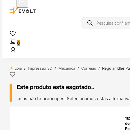
Products
search
0
Loja
/
Impressão 3D
/
Mecânica
/
Correias
/
Regular Idler P
Este produto está esgotado..
..mas não te preocupes! Selecionámos estas alternat
O 24H
11
de
Fe