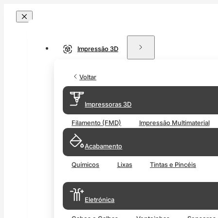
Impressão 3D
Voltar
Impressoras 3D
Filamento (FMD)
Impressão Multimaterial
Acabamento
Químicos
Lixas
Tintas e Pincéis
Eletrónica