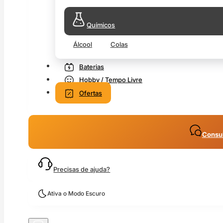
Químicos
Álcool
Colas
Baterias
Hobby / Tempo Livre
Ofertas
Consul
Precisas de ajuda?
Ativa o Modo Escuro