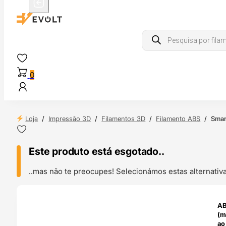
Products
search
0
Loja
/
Impressão 3D
/
Filamentos 3D
/
Filamento ABS
/
Smar
Este produto está esgotado..
..mas não te preocupes! Selecionámos estas alternat
ENDAS
AB
4H
(m
ao