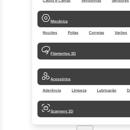
Cabos e Calhas
Ventoinhas
Sensores
Mecânica
Nozzles
Polias
Correias
Varões
Filamentos 3D
Acessórios
Aderência
Limpeza
Lubricação
D
Scanners 3D