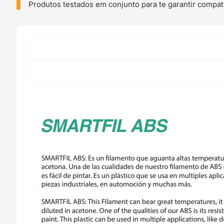
750g
Produtos testados em conjunto para te garantir compati
Verde
-
Smart
Materials
3D