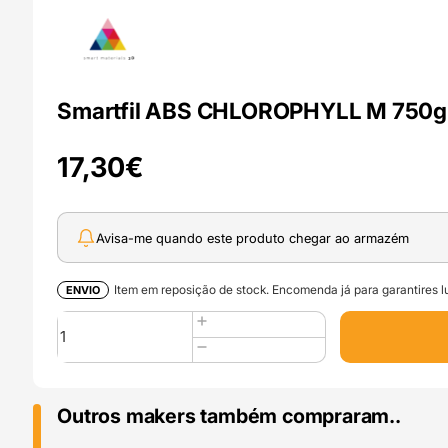
Smartfil ABS CHLOROPHYLL M 750g V
17,30
€
Avisa-me quando este produto chegar ao armazém
Item em reposição de stock. Encomenda já para garantires lu
ENVIO
Quantidade
de
Smartfil
ABS
CHLOROPHYLL
Outros makers também compraram..
M