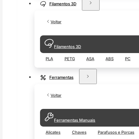
Filamentos 3D
Voltar
Filamentos 3D
PLA
PETG
ASA
ABS
PC
Ferramentas
Voltar
Ferramentas Manuais
Alicates
Chaves
Parafusos e Porcas