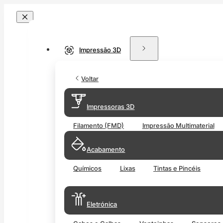
Impressão 3D
Voltar
Impressoras 3D
Filamento (FMD)
Impressão Multimaterial
Acabamento
Químicos
Lixas
Tintas e Pincéis
Eletrónica