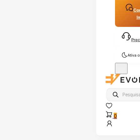
Con
I
Prec
Ativa 
Products
search
0