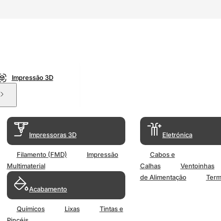
Impressão 3D
Impressoras 3D
Eletrónica
Filamento (FMD)
Impressão
Cabos e
Multimaterial
Calhas
Ventoinhas
de Alimentação
Term
Acabamento
Químicos
Lixas
Tintas e
Pincéis