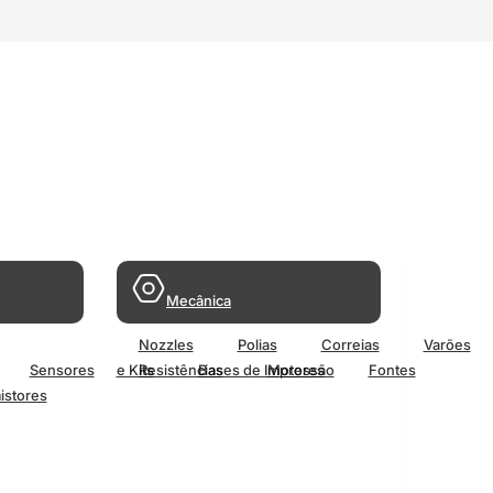
Mecânica
Nozzles
Polias
Correias
Varões
Sensores
e Kits
Resistências
Bases de Impressão
Motores
Fontes
istores