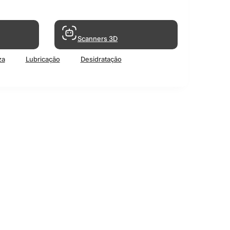
Scanners 3D
za
Lubricação
Desidratação