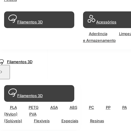
Filamentos 3D
Acessórios
Aderência
Limpe
e Armazenamento
Filamentos 3D
Filamentos 3D
PLA
PETG
ASA
ABS
PC
PP
PA
(Nylon)
PVA
(Solúveis)
Flexiveis
Especiais
Resinas