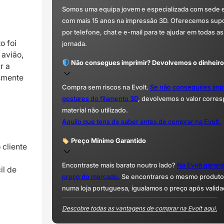
Somos uma equipa jovem e especializada com sede 
com mais 15 anos na impressão 3D. Oferecemos supor
por telefone, chat e e-mail para te ajudar em todas as
o foi
jornada.
 avião,
Não consegues imprimir? Devolvemos o dinheiro
r a
smente
Compra sem riscos na Evolt.
Se não conseguires imp
gostares do filamento 3D
, devolvemos o valor corre
material não utilizado.
Aquilo que tens de saber antes de comprar na Evolt.
Preço Mínimo Garantido
 cliente
Encontraste mais barato noutro lado?
Na Evolt garan
il de
preço do mercado.
Se encontrares o mesmo produto 
numa loja portuguesa, igualamos o preço após valida
Descobre todas as vantagens de comprar na Evolt aqui.