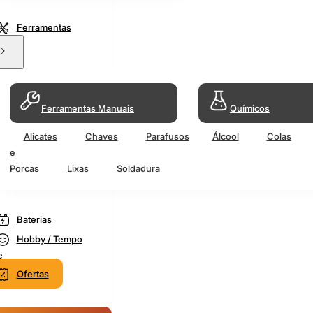
Ferramentas
Ferramentas Manuais
Químicos
Alicates
Chaves
Parafusos
Álcool
Colas
e
Porcas
Lixas
Soldadura
Baterias
Hobby / Tempo
e
Ofertas