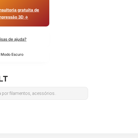
sultoria gratuita de
mpressão 3D →
isas de ajuda?
o Modo Escuro