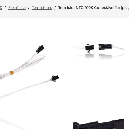
3D
/
Eletrónica
/
Termistores
/
Termistor NTC 100K Conectável 1m (pl