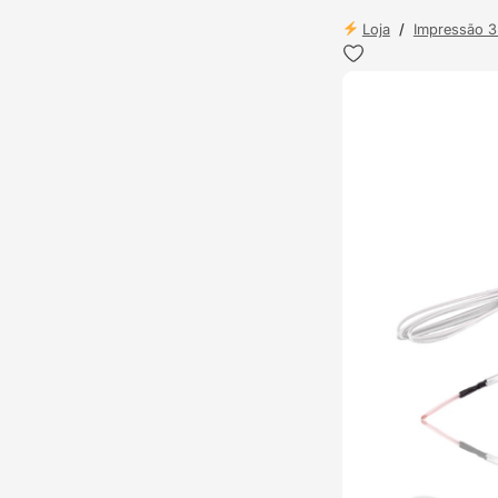
Loja
/
Impressão 
ENVIO 24H