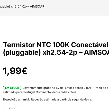
uggable) xh2.54-2p – AIMSOAR
Termistor NTC 100K Conectável
(pluggable) xh2.54-2p – AIMS
1,99
€
Levantamento grátis na Evolt · Envios desde 2.99€ · Prazo de 
EM STOCK
estimado para Portugal Continental de 1 a 3 dias úteis.
Expedição amanhã.
Receção estimada a partir de segunda-feira.
5 - 9