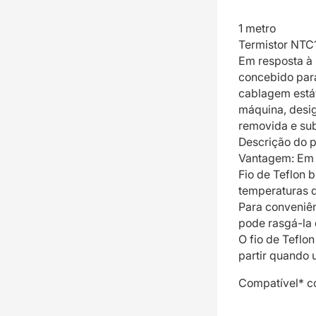
1 metro
Termistor NTC
Em resposta à 
concebido para
cablagem estáv
máquina, desi
removida e sub
Descrição do p
Vantagem: Em 
Fio de Teflon b
temperaturas 
Para conveniênc
pode rasgá-la 
O fio de Teflo
partir quando 
Compatível* co