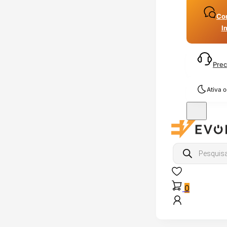
Con
I
Prec
Ativa 
Products
search
0