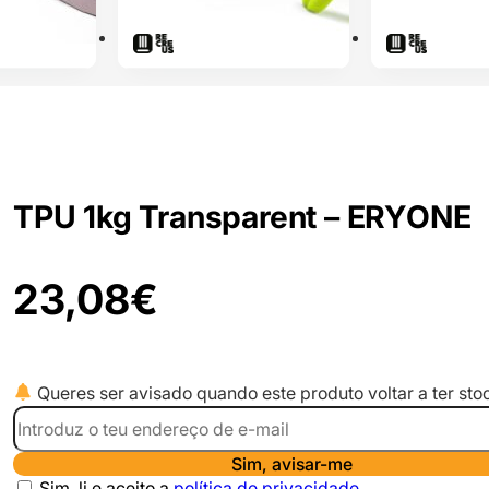
TPU 1kg Transparent – ERYONE
23,08
€
Queres ser avisado quando este produto voltar a ter sto
Sim, avisar-me
Sim, li e aceito a
política de privacidade