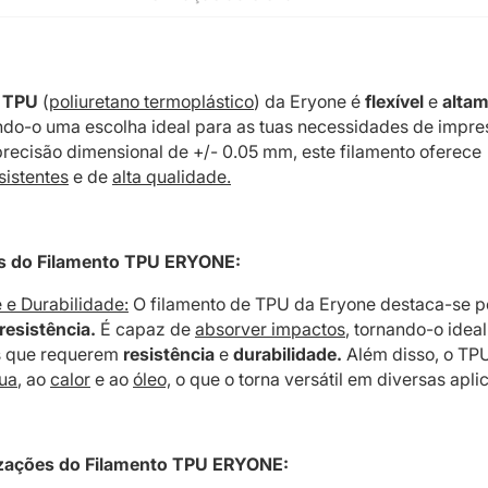
e
TPU
(
poliuretano termoplástico
) da Eryone é
flexível
e
alta
do-o uma escolha ideal para as tuas necessidades de impre
ecisão dimensional de +/- 0.05 mm, este filamento oferece
sistentes
e de
alta qualidade.
as do Filamento TPU ERYONE:
e e Durabilidade:
O filamento de TPU da Eryone destaca-se p
resistência.
É capaz de
absorver impactos
, tornando-o idea
s que requerem
resistência
e
durabilidade.
Além disso, o TP
gua
, ao
calor
e ao
óleo,
o que o torna versátil em diversas apli
lizações do Filamento TPU ERYONE: