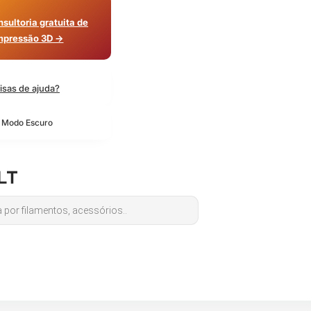
sultoria gratuita de
mpressão 3D →
isas de ajuda?
o Modo Escuro