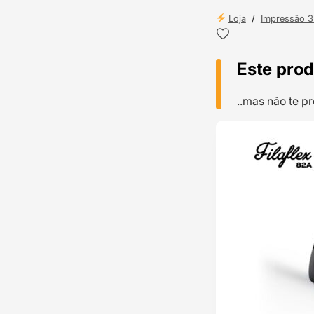
Loja
/
Impressão 
Este prod
..mas não te 
TOP VENDAS
ENVIO 24H