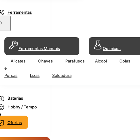
Ferramentas
Ferramentas Manuais
Químicos
Alicates
Chaves
Parafusos
Álcool
Colas
e
Porcas
Lixas
Soldadura
Baterias
Hobby / Tempo
e
Ofertas