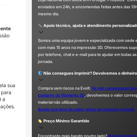
enviados em 24h, e encomendas feitas antes das 13
mesmo dia.
Apoio técnico, ajuda e atendimento personalizad
mente
ssão
Somos uma equipa jovem e especializada com sede 
com mais 15 anos na impressão 3D. Oferecemos supor
por telefone, chat e e-mail para te ajudar em todas as
jornada.
Não consegues imprimir? Devolvemos o dinheiro
ela sua
Compra sem riscos na Evolt.
Se não conseguires imp
l para
gostares do filamento 3D
, devolvemos o valor corre
U é
material não utilizado.
cações.
Aquilo que tens de saber antes de comprar na Evolt.
Preço Mínimo Garantido
Encontraste mais barato noutro lado?
Na Evolt garan