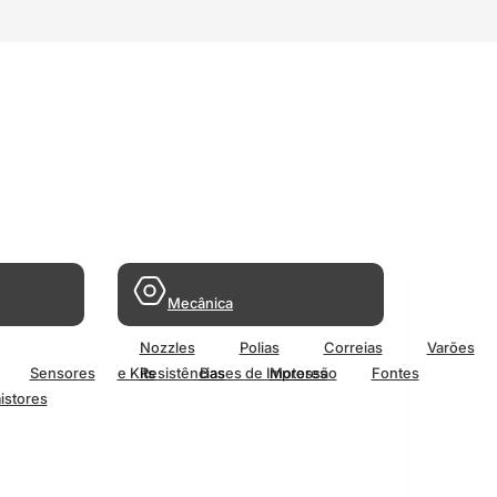
Mecânica
Nozzles
Polias
Correias
Varões
Sensores
e Kits
Resistências
Bases de Impressão
Motores
Fontes
istores