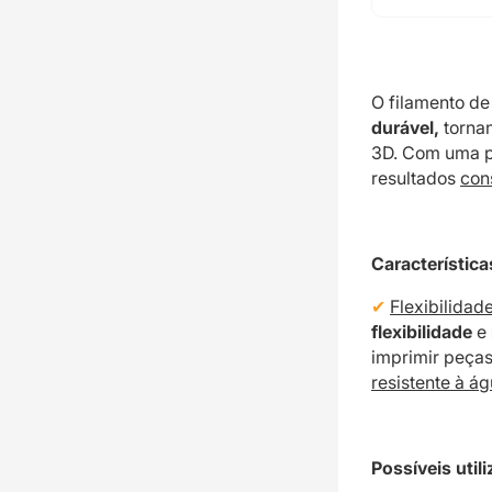
O filamento d
durável,
tornan
3D. Com uma pr
resultados
con
Característic
Flexibilidad
flexibilidade
e
imprimir peça
resistente à á
Possíveis uti