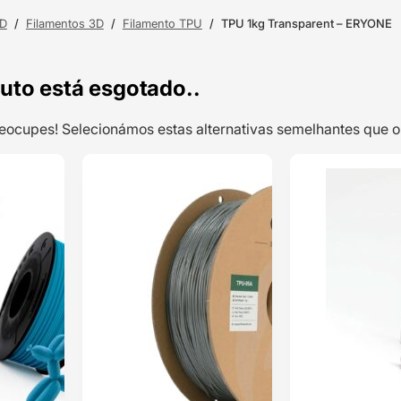
3D
/
Filamentos 3D
/
Filamento TPU
/
TPU 1kg Transparent – ERYONE
uto está esgotado..
preocupes! Selecionámos estas alternativas semelhantes qu
TOP VENDAS
TOP VENDAS
Filaflex TPE
ENVIO 24H
ENVIO 24H
82A 250g Blue
– RECREUS
Classificado
com
5.00
em 5 com
base em
1
classificação
de cliente
20,79
€