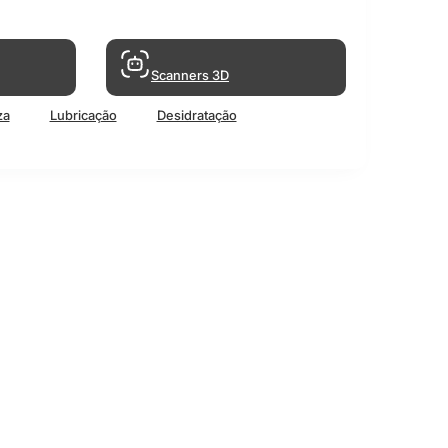
Scanners 3D
za
Lubricação
Desidratação