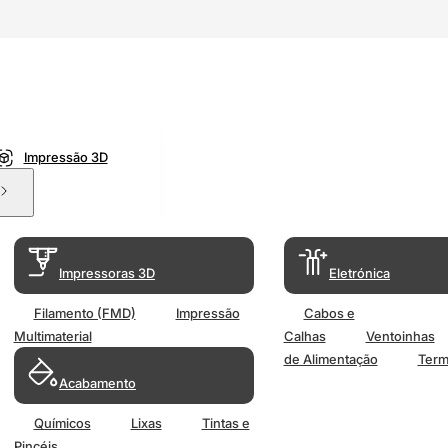
Impressão 3D
Impressoras 3D
Eletrónica
Filamento (FMD)
Impressão
Cabos e
Multimaterial
Calhas
Ventoinhas
de Alimentação
Term
Acabamento
Químicos
Lixas
Tintas e
Pincéis