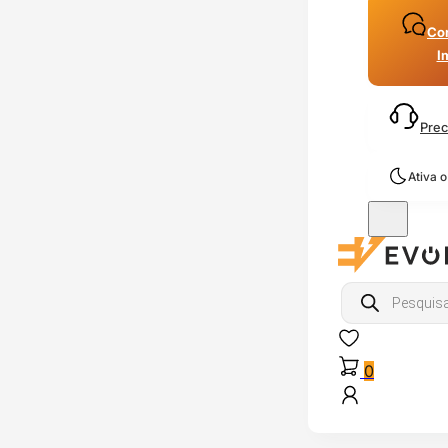
Con
I
Prec
Ativa 
Products
search
0