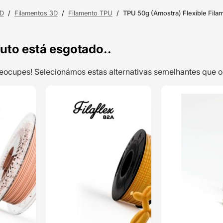
3D
/
Filamentos 3D
/
Filamento TPU
/
TPU 50g (Amostra) Flexible Fila
uto está esgotado..
preocupes! Selecionámos estas alternativas semelhantes qu
TOP VENDAS
TOP VENDAS
Filaflex TPU
ENVIO 24H
ENVIO 24H
95A 500g
Nude –
RECREUS
Classificado
com
5.00
em 5 com
base em
1
classificação
de cliente
34,32
€