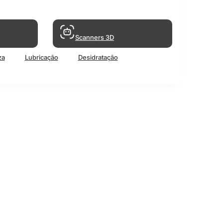
Scanners 3D
za
Lubricação
Desidratação