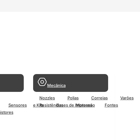
Mecânica
Nozzles
Polias
Correias
Varões
Sensores
e Kits
Resistências
Bases de Impressão
Motores
Fontes
istores