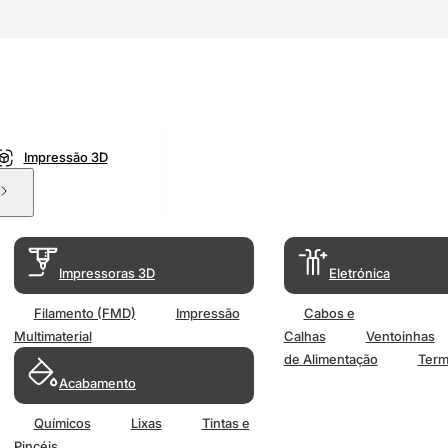
Impressão 3D
Impressoras 3D
Eletrónica
Filamento (FMD)
Impressão
Cabos e
Multimaterial
Calhas
Ventoinhas
de Alimentação
Term
Acabamento
Químicos
Lixas
Tintas e
Pincéis