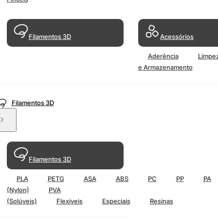
Filamentos 3D
Acessórios
Aderência
Limpe
e Armazenamento
Filamentos 3D
Filamentos 3D
PLA
PETG
ASA
ABS
PC
PP
PA
(Nylon)
PVA
(Solúveis)
Flexiveis
Especiais
Resinas