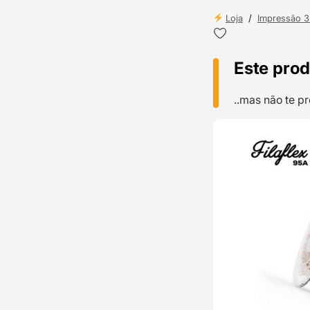
Loja
/
Impressão 
Este prod
..mas não te 
TOP VENDAS
ENVIO 24H