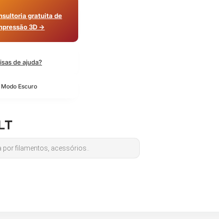
sultoria gratuita de
mpressão 3D →
isas de ajuda?
o Modo Escuro