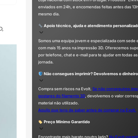
enviados em 24h, e encomendas feitas antes das 13
mesmo dia.
Apoio técnico, ajuda e atendimento personalizad
D,
Somos uma equipa jovem e especializada com sede 
com mais 15 anos na impressão 3D. Oferecemos supor
por telefone, chat e e-mail para te ajudar em todas as
jornada.
Não consegues imprimir? Devolvemos o dinheiro
Compra sem riscos na Evolt.
Se não conseguires imp
gostares do filamento 3D
, devolvemos o valor corre
material não utilizado.
Aquilo que tens de saber antes de comprar na Evolt.
Preço Mínimo Garantido
Encontraste mais barato noutro lado?
Na Evolt garan