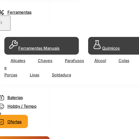
Ferramentas
Ferramentas Manuais
Químicos
Alicates
Chaves
Parafusos
Álcool
Colas
e
Porcas
Lixas
Soldadura
Baterias
Hobby / Tempo
e
Ofertas