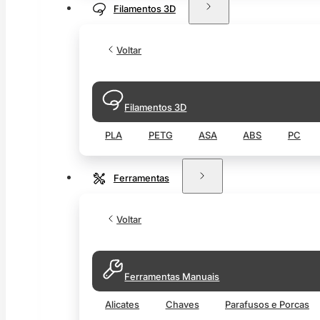
Filamentos 3D
Voltar
Filamentos 3D
PLA
PETG
ASA
ABS
PC
Ferramentas
Voltar
Ferramentas Manuais
Alicates
Chaves
Parafusos e Porcas