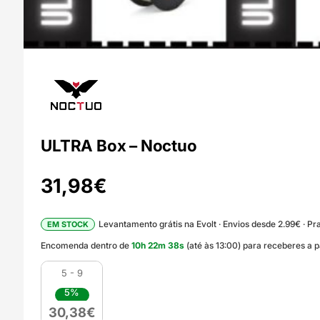
ULTRA Box – Noctuo
31,98
€
Levantamento grátis na Evolt · Envios desde 2.99€ · Pra
EM STOCK
Encomenda dentro de
10
h
22
m
37
s
(até às 13:00) para receberes a p
5 - 9
5%
30,38
€