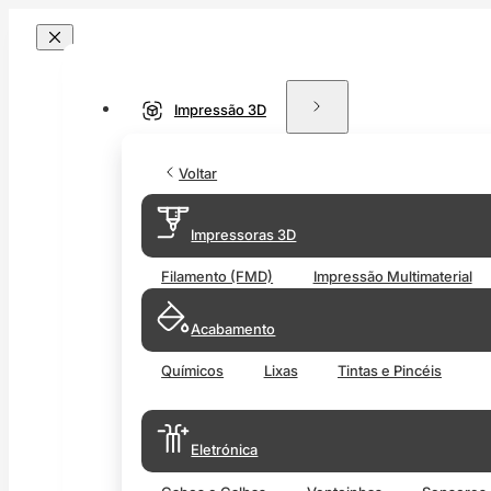
Impressão 3D
Voltar
Impressoras 3D
Filamento (FMD)
Impressão Multimaterial
Acabamento
Químicos
Lixas
Tintas e Pincéis
Eletrónica