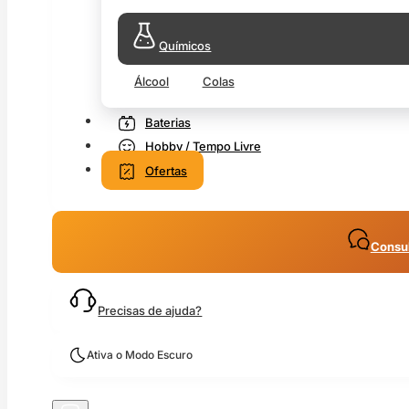
Químicos
Álcool
Colas
Baterias
Hobby / Tempo Livre
Ofertas
Consul
Precisas de ajuda?
Ativa o Modo Escuro