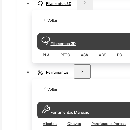
Filamentos 3D
Voltar
Filamentos 3D
PLA
PETG
ASA
ABS
PC
Ferramentas
Voltar
Ferramentas Manuais
Alicates
Chaves
Parafusos e Porcas