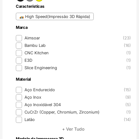
Características
Características
High Speed(Impressão 3D Rápida)
Marca
Marca
Aimsoar
(23)
Bambu Lab
(16)
CNC Kitchen
(1)
E3D
(1)
Slice Engineering
(1)
Material
Material
Aço Endurecido
(15)
Aço Inox
(9)
Aço Inoxidável 304
(5)
CuCrZr (Copper, Chromium, Zirconium)
(1)
Latão
(14)
+ Ver Tudo
Modelo da Impressora 3D