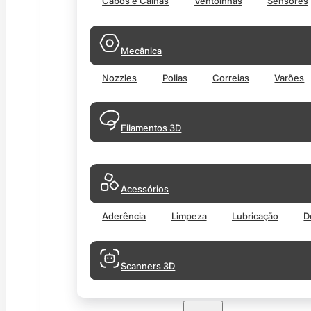
Cabos e Calhas
Ventoinhas
Sensores
Mecânica
Nozzles
Polias
Correias
Varões
Filamentos 3D
Acessórios
Aderência
Limpeza
Lubricação
D
Scanners 3D