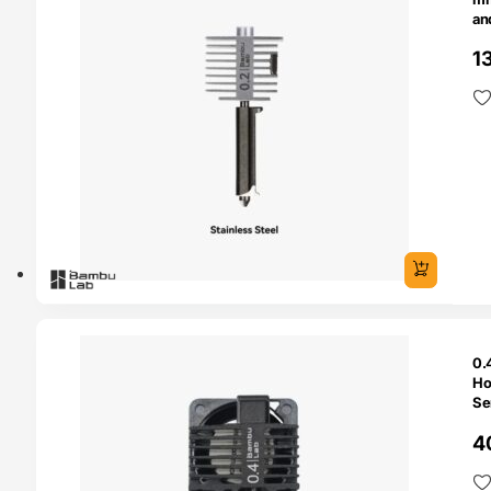
an
In
1
O 24H
0.
Ho
Se
co
4
de
Ba