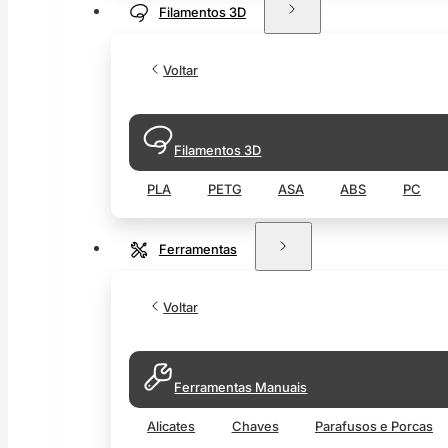
Filamentos 3D
Voltar
Filamentos 3D
PLA
PETG
ASA
ABS
PC
Ferramentas
Voltar
Ferramentas Manuais
Alicates
Chaves
Parafusos e Porcas