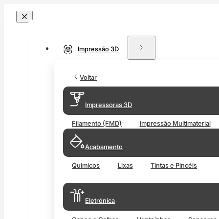
Impressão 3D
Voltar
Impressoras 3D
Filamento (FMD)
Impressão Multimaterial
Acabamento
Químicos
Lixas
Tintas e Pincéis
Eletrónica