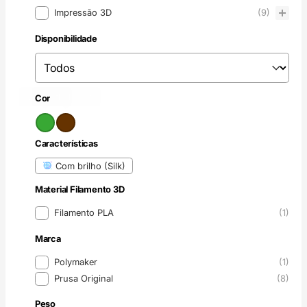
Produtos
Impressão 3D
(9)
Disponibilidade
Disponibilidade
Disponibilidade
Verde
Castanho
(1)
(1)
Cor
Cor
Características
Características
Com brilho (Silk)
Material Filamento 3D
Material Filamento 3D
Filamento PLA
(1)
Marca
Marca
Polymaker
(1)
Prusa Original
(8)
Peso