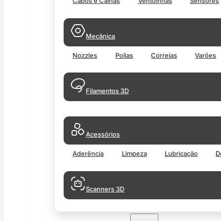
Cabos e Calhas
Ventoinhas
Sensores
Mecânica
Nozzles
Polias
Correias
Varões
Filamentos 3D
Acessórios
Aderência
Limpeza
Lubricação
D
Scanners 3D