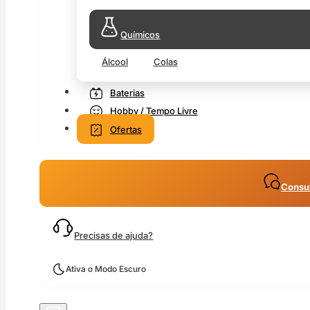
Químicos
Álcool
Colas
Baterias
Hobby / Tempo Livre
Ofertas
Consul
Precisas de ajuda?
Ativa o Modo Escuro