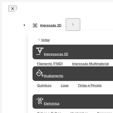
Impressão 3D
Voltar
Impressoras 3D
Filamento (FMD)
Impressão Multimaterial
Acabamento
Químicos
Lixas
Tintas e Pincéis
Eletrónica