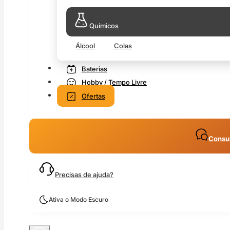
Químicos
Álcool
Colas
Baterias
Hobby / Tempo Livre
Ofertas
Consul
Precisas de ajuda?
Ativa o Modo Escuro