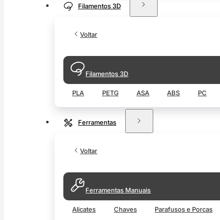
Filamentos 3D
Voltar
Filamentos 3D
PLA
PETG
ASA
ABS
PC
Ferramentas
Voltar
Ferramentas Manuais
Alicates
Chaves
Parafusos e Porcas