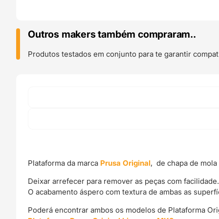
com
Textura
para
Outros makers também compraram..
Prusa
i3
Produtos testados em conjunto para te garantir compati
MK3s
Double-
sided
Textured
PEI
Powder-
coated
Spring
Steel
Sheet
Plataforma da marca
Prusa Original
, de chapa de mola 
-
Prusa
Deixar arrefecer para remover as peças com facilidade
Original
O acabamento áspero com textura de ambas as superfí
Poderá encontrar ambos os modelos de Plataforma Origi