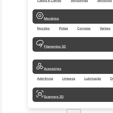
Cabos e Calhas
Ventoinhas
Sensores
Mecânica
Nozzles
Polias
Correias
Varões
Filamentos 3D
Acessórios
Aderência
Limpeza
Lubricação
D
Scanners 3D