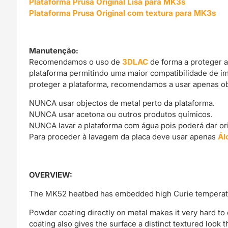
Plataforma Prusa Original Lisa para MK3s
Plataforma Prusa Original com textura para MK3s
Manutenção:
Recomendamos o uso de
3DLAC
de forma a proteger a
plataforma permitindo uma maior compatibilidade de i
proteger a plataforma, recomendamos a usar apenas obj
NUNCA usar objectos de metal perto da plataforma.
NUNCA usar acetona ou outros produtos químicos.
NUNCA lavar a plataforma com água pois poderá dar o
Para proceder à lavagem da placa deve usar apenas
Ál
OVERVIEW:
The MK52 heatbed has embedded high Curie temperatur
Powder coating directly on metal makes it very hard to d
coating also gives the surface a distinct textured look 