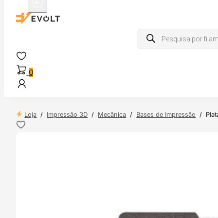
Products
search
0
Loja
/
Impressão 3D
/
Mecânica
/
Bases de Impressão
/
Pla
 24H