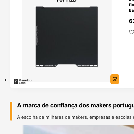
Pl
Ba
6
A marca de confiança dos makers portug
A escolha de milhares de makers, empresas e escolas 