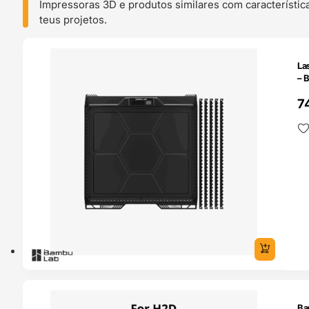
Impressoras 3D e produtos similares com característic
teus projetos.
O 24H
La
– 
7
O 24H
Ba