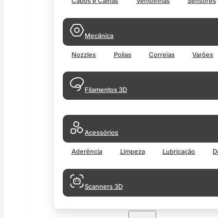
Cabos e Calhas
Ventoinhas
Sensores
Mecânica
Nozzles
Polias
Correias
Varões
Filamentos 3D
Acessórios
Aderência
Limpeza
Lubricação
D
Scanners 3D