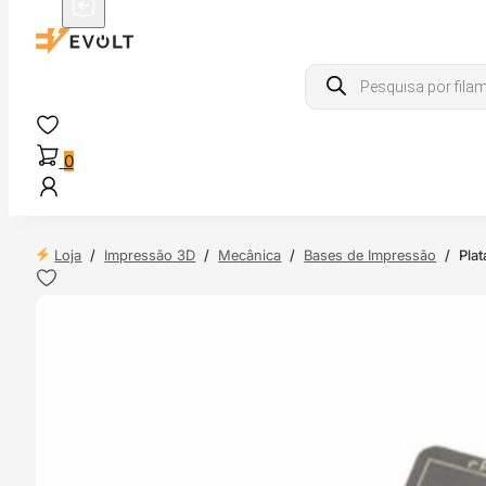
Products
search
0
Loja
/
Impressão 3D
/
Mecânica
/
Bases de Impressão
/
Pla
 24H