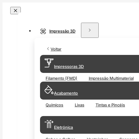
Impressão 3D
Voltar
Impressoras 3D
Filamento (FMD)
Impressão Multimaterial
Acabamento
Químicos
Lixas
Tintas e Pincéis
Eletrónica