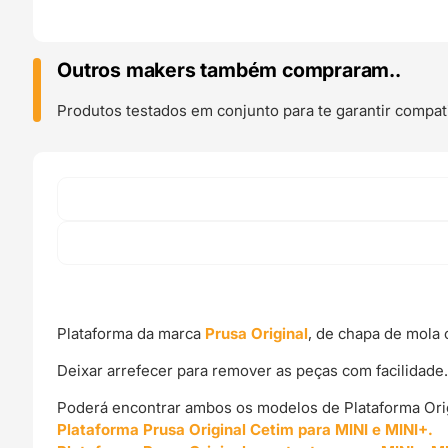
Lisa
para
Prusa
Outros makers também compraram..
MINI
e
Produtos testados em conjunto para te garantir compati
MINI+
Spring
Steel
Sheet
With
Smooth
Double-
sided
PEI
-
Plataforma da marca
Prusa Original
, de chapa de mola 
Prusa
Original
Deixar arrefecer para remover as peças com facilidade
Poderá encontrar ambos os modelos de Plataforma Origi
Plataforma Prusa Original Cetim para
M
INI e MINI+.