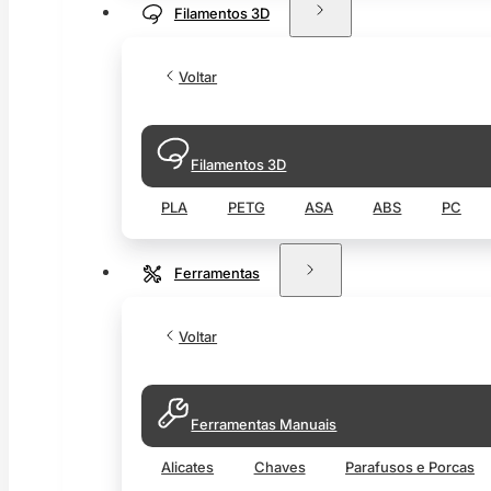
Filamentos 3D
Voltar
Filamentos 3D
PLA
PETG
ASA
ABS
PC
Ferramentas
Voltar
Ferramentas Manuais
Alicates
Chaves
Parafusos e Porcas