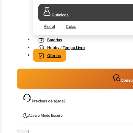
Químicos
Álcool
Colas
Baterias
Hobby / Tempo Livre
Ofertas
Consul
Precisas de ajuda?
Ativa o Modo Escuro