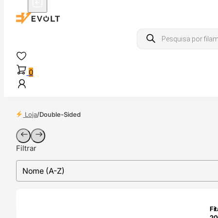
Products
search
0
Loja
/
Double-Sided
Filtrar
sort
Sort content
TADO
Fi
20