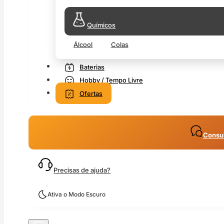
Químicos
Álcool
Colas
Baterias
Hobby / Tempo Livre
Ofertas
Consul
Precisas de ajuda?
Ativa o Modo Escuro