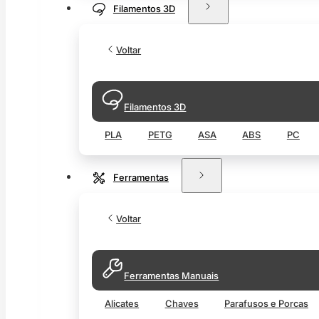
Filamentos 3D
Voltar
Filamentos 3D
PLA
PETG
ASA
ABS
PC
Ferramentas
Voltar
Ferramentas Manuais
Alicates
Chaves
Parafusos e Porcas