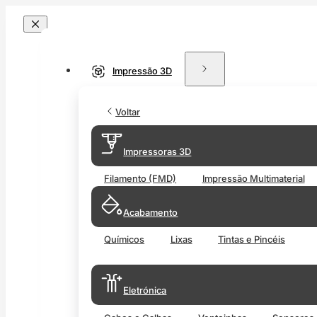
Impressão 3D
Voltar
Impressoras 3D
Filamento (FMD)
Impressão Multimaterial
Acabamento
Químicos
Lixas
Tintas e Pincéis
Eletrónica