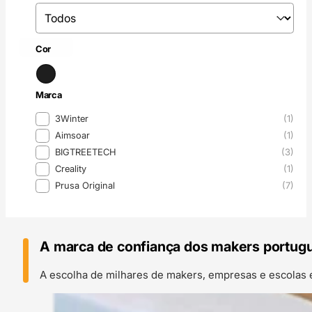
Disponibilidade
Disponibilidade
Preto
(3)
Cor
Cor
Marca
Marca
3Winter
(1)
Aimsoar
(1)
BIGTREETECH
(3)
Creality
(1)
Prusa Original
(7)
A marca de confiança dos makers portug
A escolha de milhares de makers, empresas e escolas 