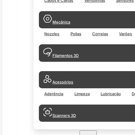
Cabos e Calhas
Ventoinhas
Sensores
Mecânica
Nozzles
Polias
Correias
Varões
Filamentos 3D
Acessórios
Aderência
Limpeza
Lubricação
D
Scanners 3D