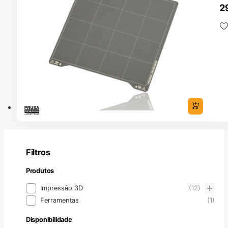
2
PEI
Filtros
Produtos
Produtos
Impressão 3D
(12)
Ferramentas
(1)
Disponibilidade