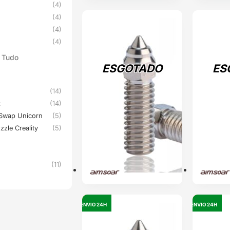
(4)
(4)
ESGOTADO
ESGOTADO
(4)
(4)
 Tudo
ESGOTADO
ES
(14)
x
(14)
k-Swap Unicorn
(5)
zle Creality
(5)
(11)
ENVIO 24H
OUTLET
ENVIO 24H
OUTLET