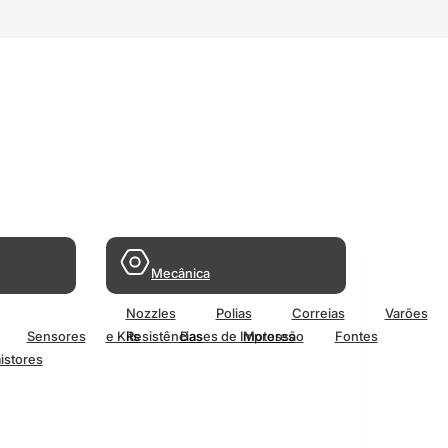
Mecânica
Nozzles
Polias
Correias
Varões
Sensores
e Kits
Resistências
Bases de Impressão
Motores
Fontes
istores