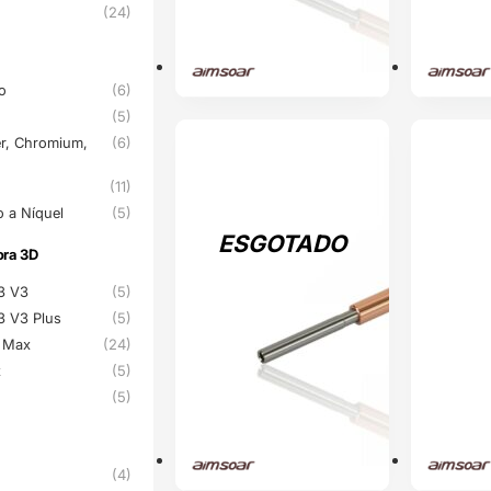
(24)
do
(6)
(5)
r, Chromium,
(6)
ESGOTADO
ENVIO 24H
(11)
o a Níquel
(5)
ESGOTADO
ora 3D
ora 3D
 3 V3
(5)
 3 V3 Plus
(5)
K1 Max
(24)
x
(5)
(5)
(4)