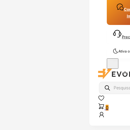
Con
I
Prec
Ativa 
Products
search
0