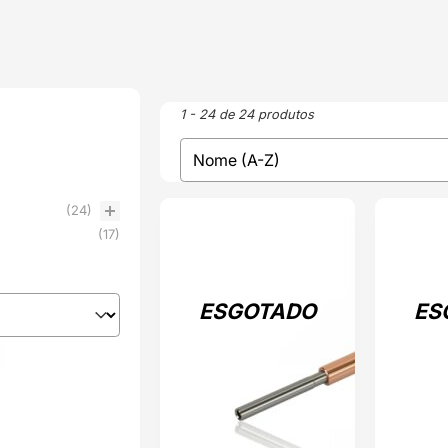
1 - 24 de 24 produtos
sort
Sort content
(24)
ESGOTADO
ESGOTADO
(17)
ESGOTADO
ES