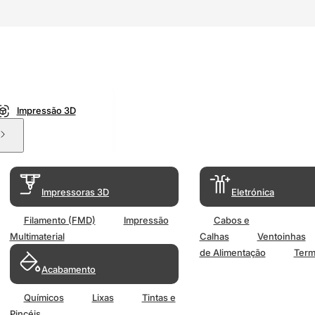
Impressão 3D
Impressoras 3D
Eletrónica
Filamento (FMD)
Impressão
Cabos e
Multimaterial
Calhas
Ventoinhas
de Alimentação
Term
Acabamento
Químicos
Lixas
Tintas e
Pincéis