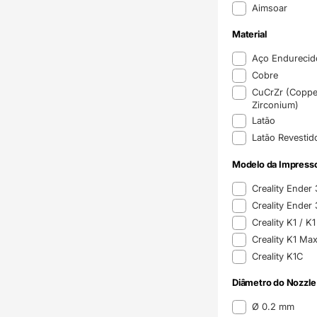
Marca
Aimsoar
Material
Material
Aço Endureci
Cobre
CuCrZr (Coppe
Zirconium)
Latão
Latão Revestid
Modelo da Impress
Modelo da Impress
Creality Ender
Creality Ender
Creality K1 / 
Creality K1 Ma
Creality K1C
Diâmetro do Nozzle
Diâmetro do Nozzle
Ø 0.2 mm