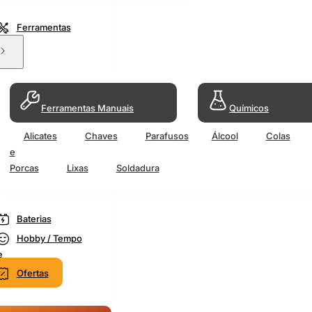
Ferramentas
Ferramentas Manuais
Químicos
Alicates
Chaves
Parafusos
Álcool
Colas
e
Porcas
Lixas
Soldadura
Baterias
Hobby / Tempo
e
Ofertas