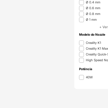
Ø 0.4 mm
Ø 0.6 mm
Ø 0.8 mm
Ø 1 mm
+ Ver
Modelo do Nozzle
Modelo do Nozzle
Creality K1
Creality K1 Ma
Creality Quic
High Speed Noz
Potência
Potência
40W