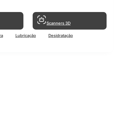
Scanners 3D
za
Lubricação
Desidratação