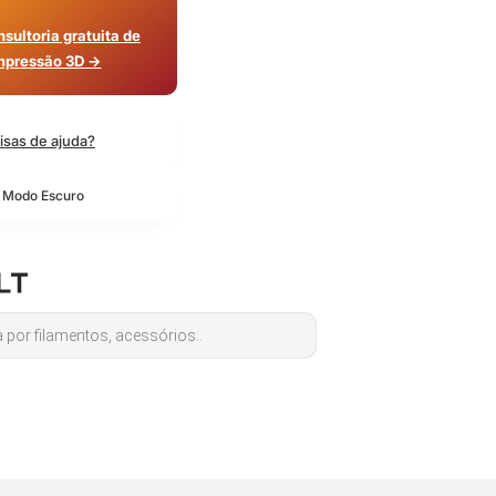
sultoria gratuita de
mpressão 3D →
isas de ajuda?
o Modo Escuro