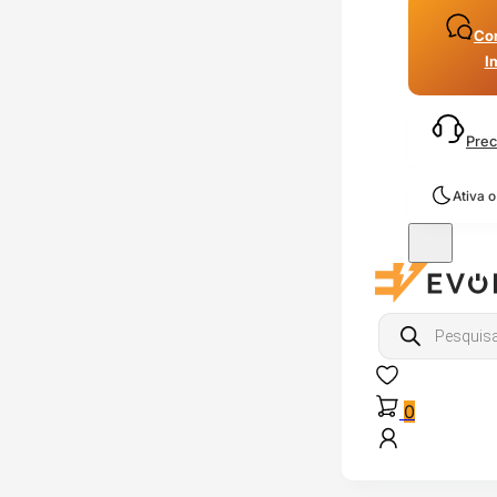
Con
I
Prec
Ativa 
Products
search
0