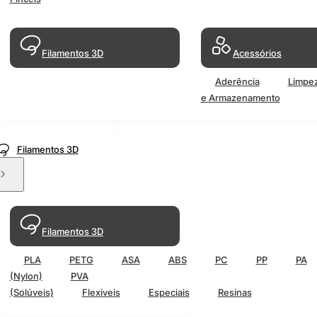
Filamentos 3D
Acessórios
Aderência
Limpe
e Armazenamento
Filamentos 3D
Filamentos 3D
PLA
PETG
ASA
ABS
PC
PP
PA
(Nylon)
PVA
(Solúveis)
Flexiveis
Especiais
Resinas