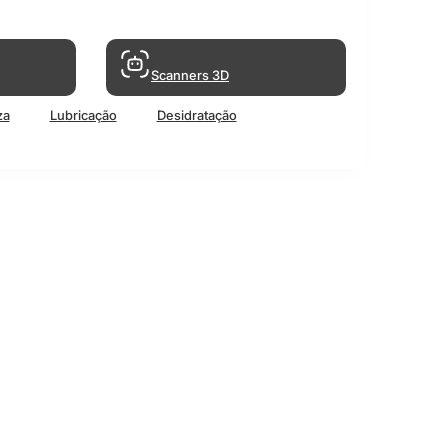
Scanners 3D
za
Lubricação
Desidratação