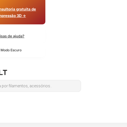
sultoria gratuita de
mpressão 3D →
isas de ajuda?
o Modo Escuro