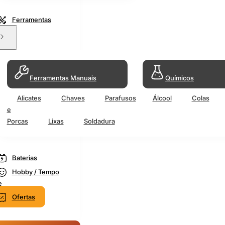
Ferramentas
Ferramentas Manuais
Químicos
Alicates
Chaves
Parafusos
Álcool
Colas
e
Porcas
Lixas
Soldadura
Baterias
Hobby / Tempo
e
Ofertas