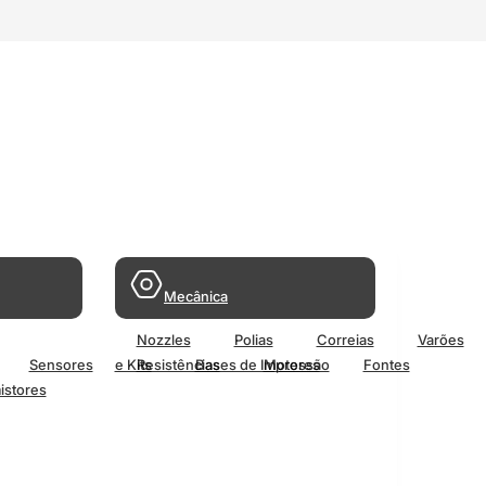
Mecânica
Nozzles
Polias
Correias
Varões
Sensores
e Kits
Resistências
Bases de Impressão
Motores
Fontes
istores