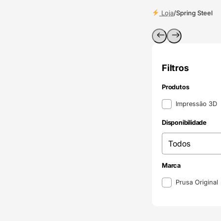
Loja
/
Spring Steel
Filtros
Produtos
Produtos
Impressão 3D
Disponibilidade
Disponibilidade
Disponibilidade
Marca
Marca
Prusa Original