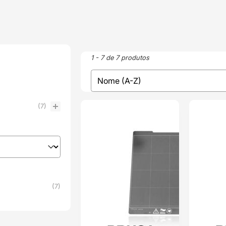
1 - 7 de 7 produtos
sort
Sort content
(7)
ENVIO 24H
ENVIO 24H
(7)