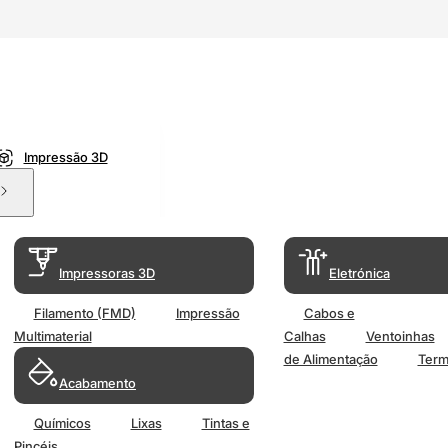
Impressão 3D
Impressoras 3D
Eletrónica
Filamento (FMD)
Impressão
Cabos e
Multimaterial
Calhas
Ventoinhas
de Alimentação
Term
Acabamento
Químicos
Lixas
Tintas e
Pincéis