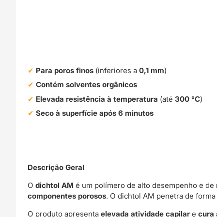
Para poros finos
(inferiores a
0,1 mm
)
Contém solventes orgânicos
Elevada resistência à temperatura
(até
300 °C
)
Seco à superfície após 6 minutos
Descrição Geral
O
dichtol AM
é um polímero de alto desempenho e de
componentes porosos
. O dichtol AM penetra de form
O produto apresenta
elevada atividade capilar
e
cura