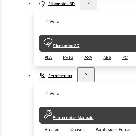
Filamentos 3D
Voltar
Filamentos 3D
PLA
PETG
ASA
ABS
PC
Ferramentas
Voltar
Ferramentas Manuais
Alicates
Chaves
Parafusos e Porcas