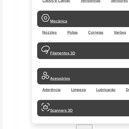
Cabos e Calhas
Ventoinhas
Sensores
Mecânica
Nozzles
Polias
Correias
Varões
Filamentos 3D
Acessórios
Aderência
Limpeza
Lubricação
D
Scanners 3D