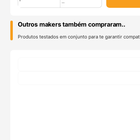
de
Dichtol
AM
(impermeabilizante)
Outros makers também compraram..
1L
-
Produtos testados em conjunto para te garantir compati
DIAMANT