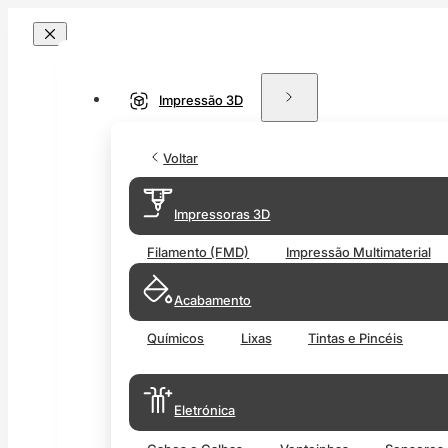
Impressão 3D
Voltar
Impressoras 3D
Filamento (FMD)
Impressão Multimaterial
Acabamento
Químicos
Lixas
Tintas e Pincéis
Eletrónica