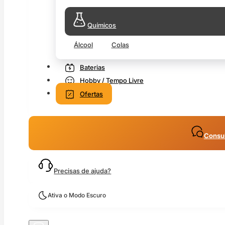
Químicos
Álcool
Colas
Baterias
Hobby / Tempo Livre
Ofertas
Consul
Precisas de ajuda?
Ativa o Modo Escuro