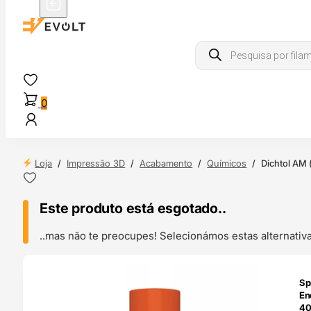
Products
search
0
Loja
/
Impressão 3D
/
Acabamento
/
Químicos
/
Dichtol AM 
Este produto está esgotado..
..mas não te preocupes! Selecionámos estas alternat
ENDAS
Sp
4H
En
40