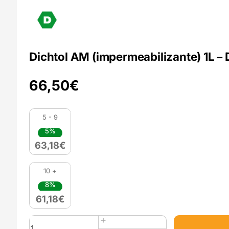
Dichtol AM (impermeabilizante) 1L 
66,50
€
5 - 9
5%
63,18
€
10 +
8%
61,18
€
Quantidade