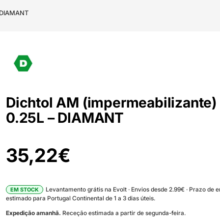
– DIAMANT
Dichtol AM (impermeabilizante)
0.25L – DIAMANT
35,22
€
Levantamento grátis na Evolt · Envios desde 2.99€ · Prazo de 
EM STOCK
estimado para Portugal Continental de 1 a 3 dias úteis.
Expedição amanhã.
Receção estimada a partir de segunda-feira.