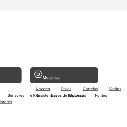
Mecânica
Nozzles
Polias
Correias
Varões
Sensores
e Kits
Resistências
Bases de Impressão
Motores
Fontes
istores