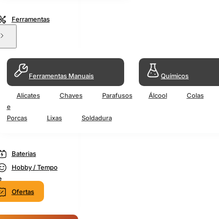
Ferramentas
Ferramentas Manuais
Químicos
Alicates
Chaves
Parafusos
Álcool
Colas
e
Porcas
Lixas
Soldadura
Baterias
Hobby / Tempo
e
Ofertas