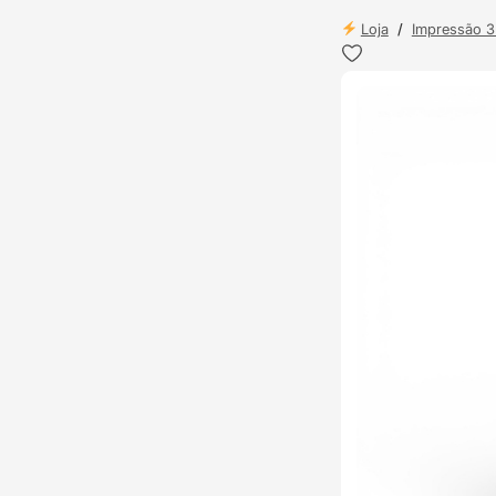
Loja
/
Impressão 
ENVIO 24H