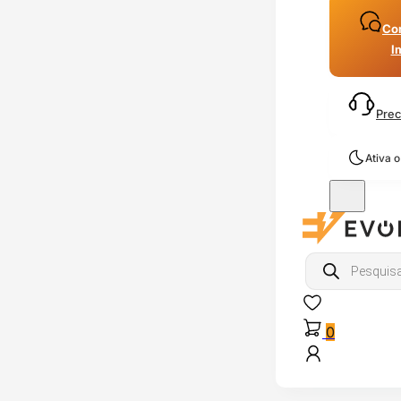
Con
I
Prec
Ativa 
Products
search
0