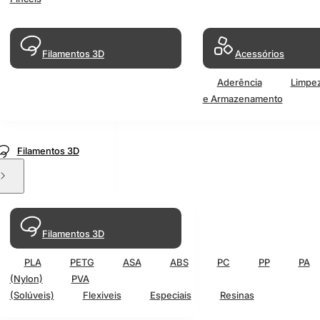
Filamentos 3D
Acessórios
Aderência
Limpe
e Armazenamento
Filamentos 3D
Filamentos 3D
PLA
PETG
ASA
ABS
PC
PP
PA
(Nylon)
PVA
(Solúveis)
Flexiveis
Especiais
Resinas