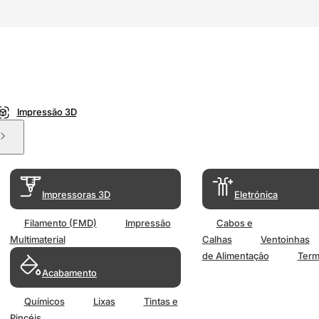
Impressão 3D
Impressoras 3D
Eletrónica
Filamento (FMD)
Impressão
Cabos e
Multimaterial
Calhas
Ventoinhas
de Alimentação
Term
Acabamento
Químicos
Lixas
Tintas e
Pincéis