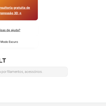
sultoria gratuita de
mpressão 3D →
isas de ajuda?
o Modo Escuro