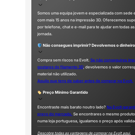
Somos uma equipa jovem e especializada com sede 
com mais 15 anos na impressão 3D. Oferecemos supor
por telefone, chat e e-mail para te ajudar em todas as
jornada.
Não consegues imprimir? Devolvemos o dinheiro
Compra sem riscos na Evolt.
Se não conseguires imp
gostares do filamento 3D
, devolvemos o valor corre
material não utilizado.
Aquilo que tens de saber antes de comprar na Evolt.
Preço Mínimo Garantido
Encontraste mais barato noutro lado?
Na Evolt garan
preço do mercado.
Se encontrares o mesmo produto 
numa loja portuguesa, igualamos o preço após valida
Descobre todas as vantagens de comprar na Evolt aqui.