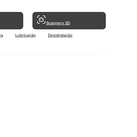
Scanners 3D
za
Lubricação
Desidratação