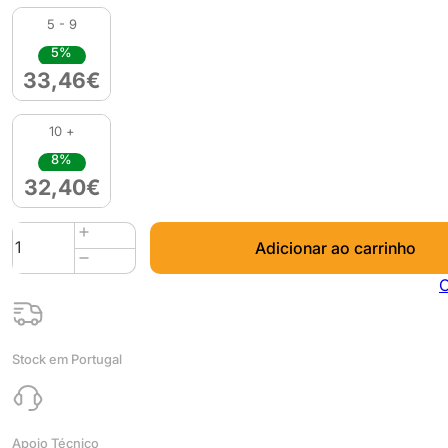
5 - 9
5%
33,46
€
10 +
8%
32,40
€
Quantidade
Adicionar ao carrinho
de
Dichtol
C
AM
(impermeabilizante)
0.25L
Stock em Portugal
-
DIAMANT
Apoio Técnico