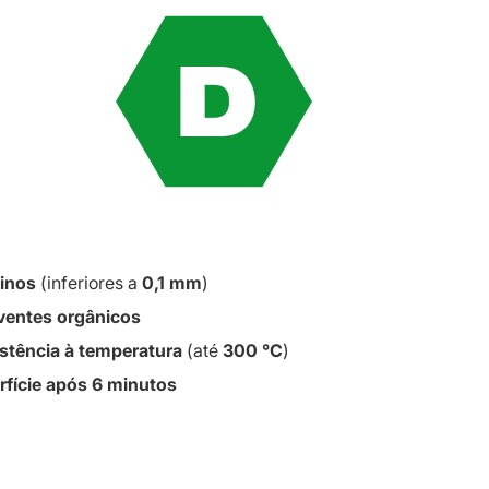
finos
(inferiores a
0,1 mm
)
ventes orgânicos
istência à temperatura
(até
300 °C
)
rfície após 6 minutos