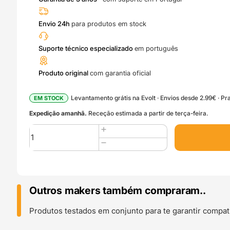
Envio 24h
para produtos em stock
Suporte técnico especializado
em português
Produto original
com garantia oficial
Levantamento grátis na Evolt · Envios desde 2.99€ · Pra
EM STOCK
Expedição amanhã.
Receção estimada a partir de terça-feira.
Quantidade
de
ABS
1kg
(With
Spool)
Outros makers também compraram..
Black
-
Produtos testados em conjunto para te garantir compati
Bambu