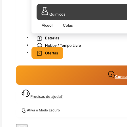
Químicos
Álcool
Colas
Baterias
Hobby / Tempo Livre
Ofertas
Consul
Precisas de ajuda?
Ativa o Modo Escuro