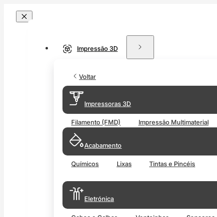
Impressão 3D
Voltar
Impressoras 3D
Filamento (FMD)
Impressão Multimaterial
Acabamento
Químicos
Lixas
Tintas e Pincéis
Eletrónica