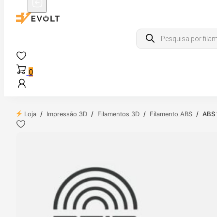
Products
search
0
Loja
/
Impressão 3D
/
Filamentos 3D
/
Filamento ABS
/
ABS 
 24H