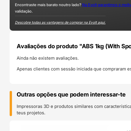
Encontraste mais barato noutro lado?
Na Evolt garantimos o mel
validação.
Descobre todas as vantagens de comprar na Evolt aqui.
Avaliações do produto "ABS 1kg (With Spo
Ainda não existem avaliações.
Apenas clientes com sessão iniciada que compraram es
Outras opções que podem interessar-te
Impressoras 3D e produtos similares com característic
teus projetos.
O 24H