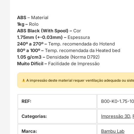
ABS
– Material
1kg –
Rolo
ABS Black (With Spool) –
Cor
1.75mm (+-0.03mm) –
Espessura
240º a 270º –
Temp. recomendada do Hotend
80º a 100º –
Temp. recomendada da Heated bed
1.05 g/cm3 –
Densidade (Norma D792)
Muito Difícil –
Facilidade de Impressão
A impressão deste material requer ventilação adequada ou sis
REF:
B00-K0-1.75-10
Categorias:
Impressão 3D
,
Marca:
Bambu Lab