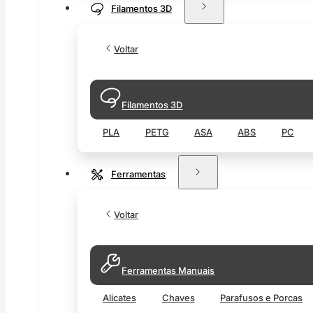
Filamentos 3D
Voltar
Filamentos 3D
PLA
PETG
ASA
ABS
PC
Ferramentas
Voltar
Ferramentas Manuais
Alicates
Chaves
Parafusos e Porcas