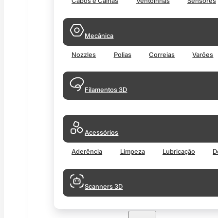
Cabos e Calhas
Ventoinhas
Sensores
Mecânica
Nozzles
Polias
Correias
Varões
Filamentos 3D
Acessórios
Aderência
Limpeza
Lubricação
D
Scanners 3D