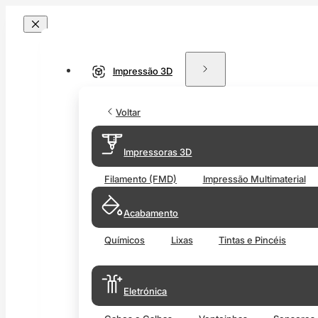
Impressão 3D
Voltar
Impressoras 3D
Filamento (FMD)
Impressão Multimaterial
Acabamento
Químicos
Lixas
Tintas e Pincéis
Eletrónica