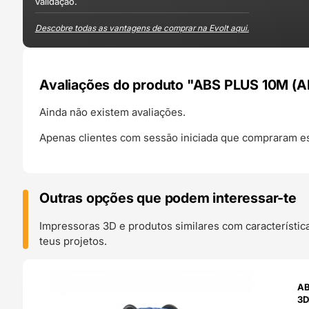
validação.
Descobre todas as vantagens de comprar na Evolt aqui.
Avaliações do produto "ABS PLUS 10M (A
Ainda não existem avaliações.
Apenas clientes com sessão iniciada que compraram es
Outras opções que podem interessar-te
Impressoras 3D e produtos similares com característic
teus projetos.
O 24H
AB
3D