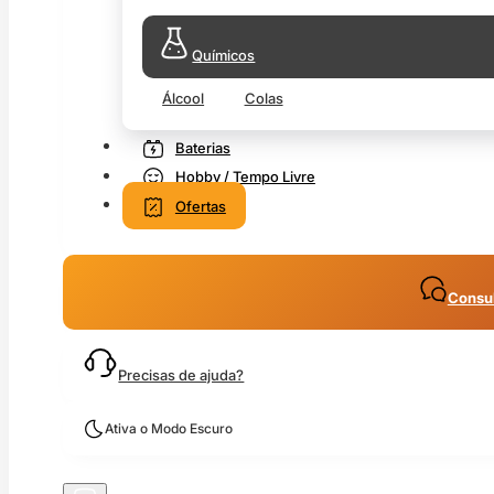
Químicos
Álcool
Colas
Baterias
Hobby / Tempo Livre
Ofertas
Consul
Precisas de ajuda?
Ativa o Modo Escuro