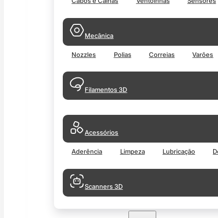
Cabos e Calhas
Ventoinhas
Sensores
Mecânica
Nozzles
Polias
Correias
Varões
Filamentos 3D
Acessórios
Aderência
Limpeza
Lubricação
D
Scanners 3D