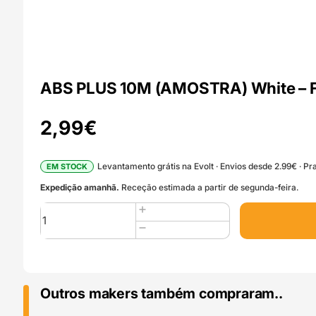
ABS PLUS 10M (AMOSTRA) White – F
2,99
€
Levantamento grátis na Evolt · Envios desde 2.99€ · Pra
EM STOCK
Expedição amanhã.
Receção estimada a partir de segunda-feira.
Quantidade
de
ABS
PLUS
10M
(AMOSTRA)
Outros makers também compraram..
White