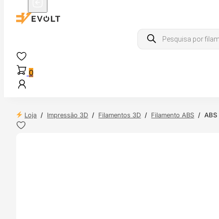
Products
search
0
Loja
/
Impressão 3D
/
Filamentos 3D
/
Filamento ABS
/
ABS 
 24H