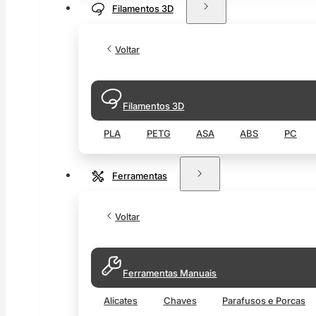
Filamentos 3D
Voltar
Filamentos 3D
PLA
PETG
ASA
ABS
PC
Ferramentas
Voltar
Ferramentas Manuais
Alicates
Chaves
Parafusos e Porcas