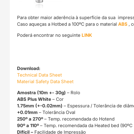
Para obter maior aderência à superfície da sua impre
Caso aqueças a Hotbed a 100ºC para o material
ABS
, 
Poderá encontrar no seguinte
LINK
Download:
Technical Data Sheet
Material Safety Data Sheet
Amostra (10m +- 30g)
– Rolo
ABS Plus White
– Cor
1.75mm (+-0.02mm)
– Espessura / Tolerância de diâm
+0.01mm
– Tolerância Oval
250º a 270º
– Temp. recomendada do Hotend
90º a 110º
– Temp. recomendada da Heated bed (90ºC
Difícil –
Facilidade de Impressão