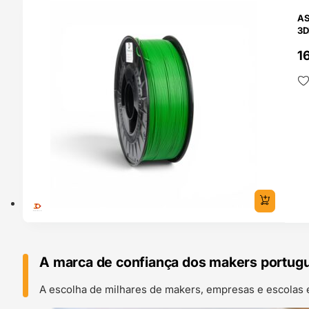
O 24H
AS
3D
1
A marca de confiança dos makers portug
A escolha de milhares de makers, empresas e escolas 