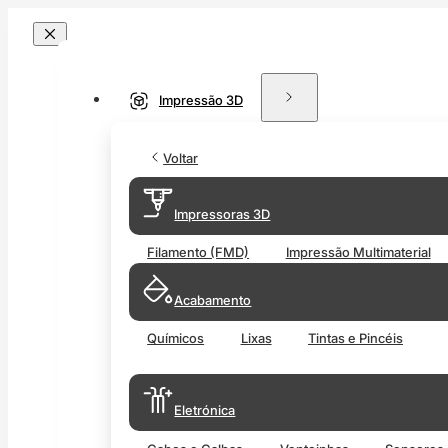
Impressão 3D
Voltar
Impressoras 3D
Filamento (FMD)
Impressão Multimaterial
Acabamento
Químicos
Lixas
Tintas e Pincéis
Eletrónica