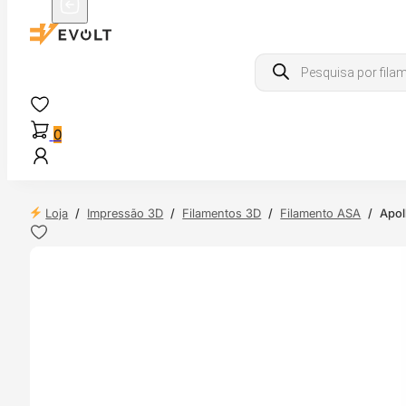
Products
search
0
Loja
/
Impressão 3D
/
Filamentos 3D
/
Filamento ASA
/
Apol
 24H