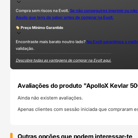
Compra sem riscos na Evolt.
Se não conseguires imprimir ou não
Aquilo que tens de saber antes de comprar na Evolt.
Preço Mínimo Garantido
Encontraste mais barato noutro lado?
Na Evolt garantimos o mel
validação.
Descobre todas as vantagens de comprar na Evolt aqui.
Avaliações do produto "ApolloX Kevlar 
Ainda não existem avaliações.
Apenas clientes com sessão iniciada que compraram es
Outras opções que podem interessar-te