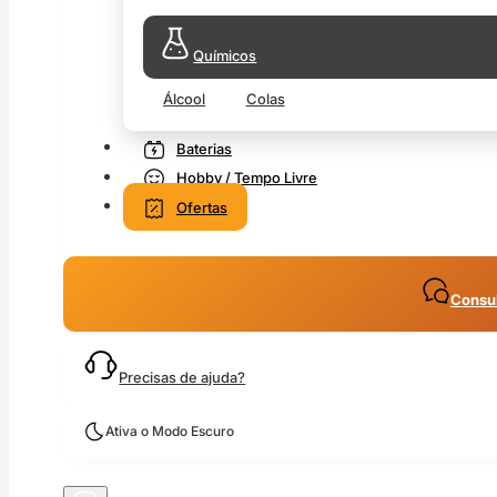
Químicos
Álcool
Colas
Baterias
Hobby / Tempo Livre
Ofertas
Consul
Precisas de ajuda?
Ativa o Modo Escuro