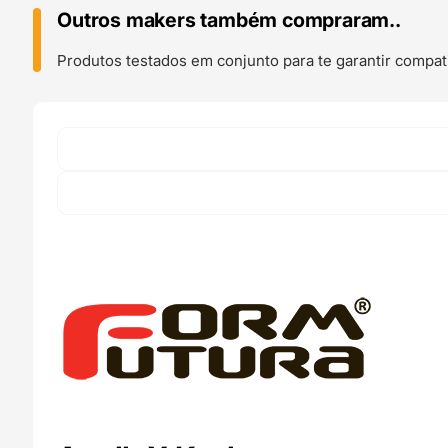
Black
Outros makers também compraram..
-
FORMFUTURA
Produtos testados em conjunto para te garantir compati