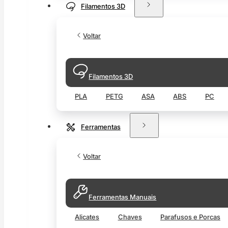
Filamentos 3D
Voltar
Filamentos 3D
PLA
PETG
ASA
ABS
PC
Ferramentas
Voltar
Ferramentas Manuais
Alicates
Chaves
Parafusos e Porcas