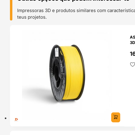
Impressoras 3D e produtos similares com característic
teus projetos.
O 24H
AS
3D
1