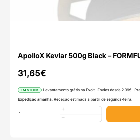
ApolloX Kevlar 500g Black – FORM
31,65
€
Levantamento grátis na Evolt · Envios desde 2.99€ · Pra
EM STOCK
Expedição amanhã.
Receção estimada a partir de segunda-feira.
Quantidade
de
ApolloX
Kevlar
500g