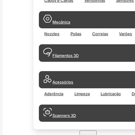
Cabos e Calhas
Ventoinhas
Sensores
Mecânica
Nozzles
Polias
Correias
Varões
Filamentos 3D
Acessórios
Aderência
Limpeza
Lubricação
D
Scanners 3D