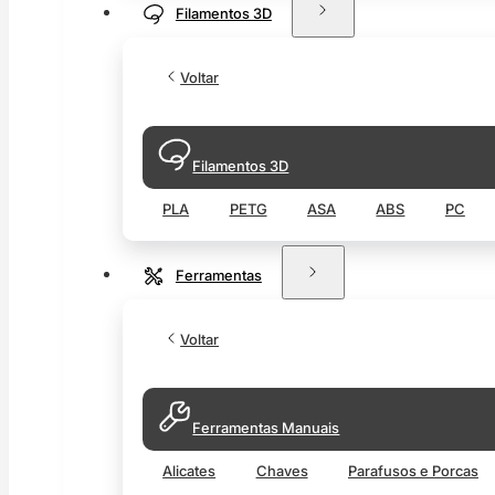
Filamentos 3D
Voltar
Filamentos 3D
PLA
PETG
ASA
ABS
PC
Ferramentas
Voltar
Ferramentas Manuais
Alicates
Chaves
Parafusos e Porcas