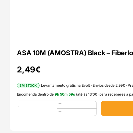
ASA 10M (AMOSTRA) Black – Fiberl
2,49
€
Levantamento grátis na Evolt · Envios desde 2.99€ · Pra
EM STOCK
Encomenda dentro de
9
h
50
m
57
s
(até às 13:00) para receberes a pa
Quantidade
de
ASA
10M
(AMOSTRA)