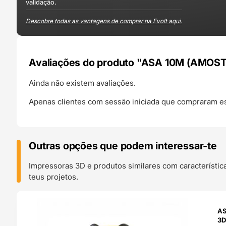
validação.
Descobre todas as vantagens de comprar na Evolt aqui.
Avaliações do produto "ASA 10M (AMOSTR
Ainda não existem avaliações.
Apenas clientes com sessão iniciada que compraram es
Outras opções que podem interessar-te
Impressoras 3D e produtos similares com característic
teus projetos.
O 24H
AS
3D