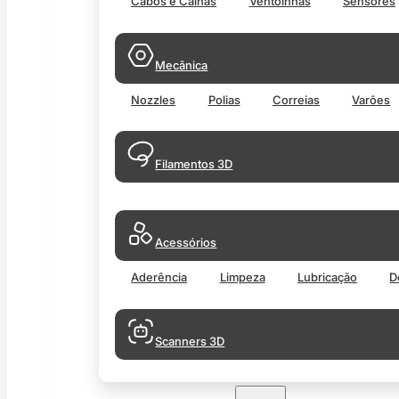
Cabos e Calhas
Ventoinhas
Sensores
Mecânica
Nozzles
Polias
Correias
Varões
Filamentos 3D
Acessórios
Aderência
Limpeza
Lubricação
D
Scanners 3D