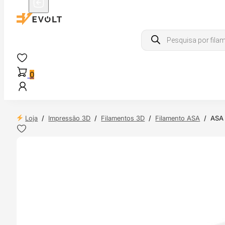
Products
search
0
Loja
/
Impressão 3D
/
Filamentos 3D
/
Filamento ASA
/
ASA 
 24H