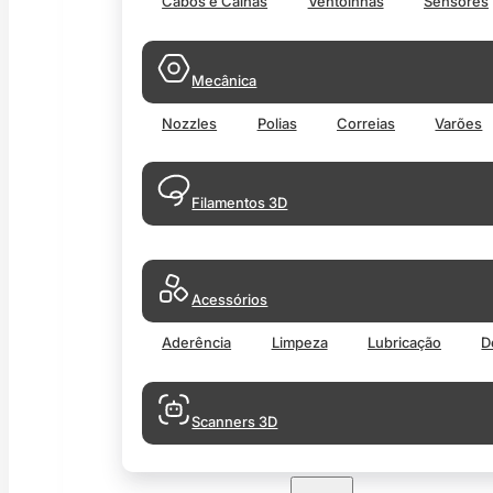
Cabos e Calhas
Ventoinhas
Sensores
Mecânica
Nozzles
Polias
Correias
Varões
Filamentos 3D
Acessórios
Aderência
Limpeza
Lubricação
D
Scanners 3D