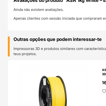
Avaliações do produto "ASA 1kg White –
Ainda não existem avaliações.
Apenas clientes com sessão iniciada que compraram es
Outras opções que podem interessar-te
Impressoras 3D e produtos similares com característic
teus projetos.
O 24H
AS
3D
1