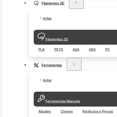
Filamentos 3D
Voltar
Filamentos 3D
PLA
PETG
ASA
ABS
PC
Ferramentas
Voltar
Ferramentas Manuais
Alicates
Chaves
Parafusos e Porcas