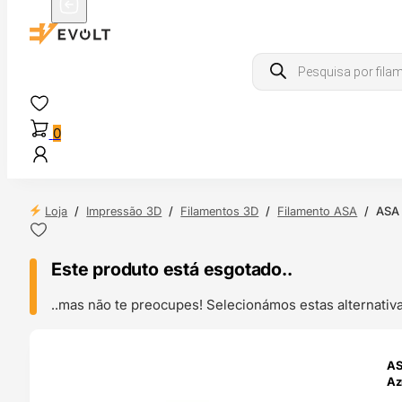
Products
search
0
Loja
/
Impressão 3D
/
Filamentos 3D
/
Filamento ASA
/
ASA 
Este produto está esgotado..
..mas não te preocupes! Selecionámos estas alternat
ENDAS
AS
4H
Az