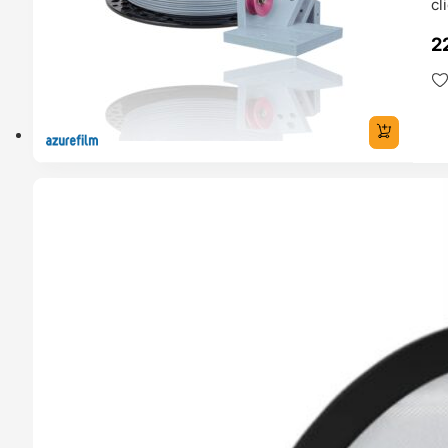
cl
2
TADO