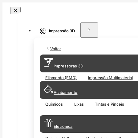
Impressão 3D
Voltar
Impressoras 3D
Filamento (FMD)
Impressão Multimaterial
Acabamento
Químicos
Lixas
Tintas e Pincéis
Eletrónica