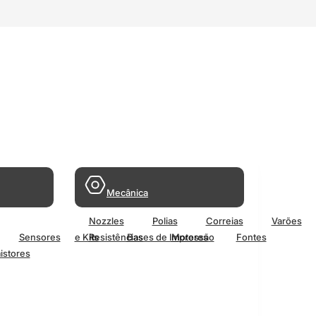
Mecânica
Nozzles
Polias
Correias
Varões
Sensores
e Kits
Resistências
Bases de Impressão
Motores
Fontes
istores