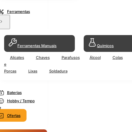
Ferramentas
Ferramentas Manuais
Químicos
Alicates
Chaves
Parafusos
Álcool
Colas
e
Porcas
Lixas
Soldadura
Baterias
Hobby / Tempo
e
Ofertas