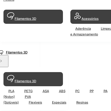
Filamentos 3D
Acessórios
Aderência
Limpe
e Armazenamento
Filamentos 3D
Filamentos 3D
PLA
PETG
ASA
ABS
PC
PP
PA
(Nylon)
PVA
(Solúveis)
Flexiveis
Especiais
Resinas