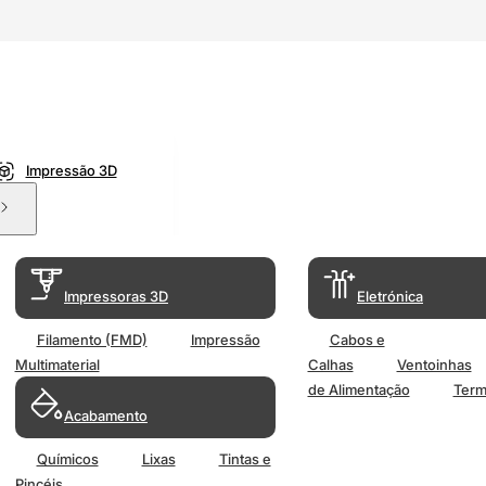
Impressão 3D
Impressoras 3D
Eletrónica
Filamento (FMD)
Impressão
Cabos e
Multimaterial
Calhas
Ventoinhas
de Alimentação
Term
Acabamento
Químicos
Lixas
Tintas e
Pincéis