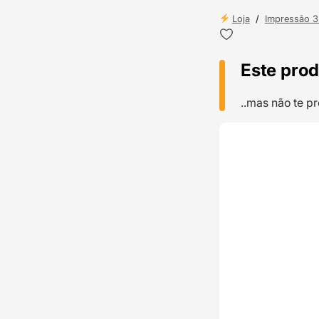
Loja
/
Impressão 
Este prod
..mas não te 
TOP VENDAS
ENVIO 24H