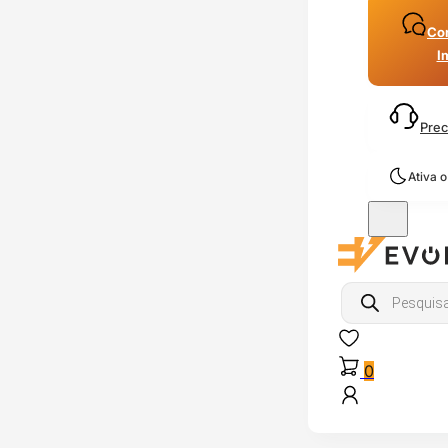
Con
I
Prec
Ativa 
Products
search
0