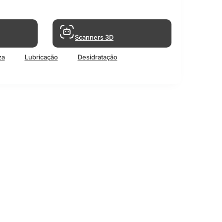
Scanners 3D
za
Lubricação
Desidratação