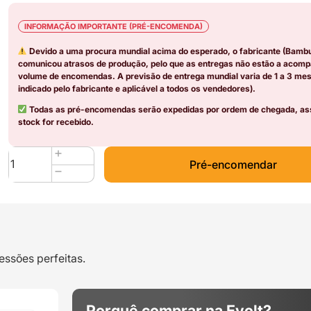
INFORMAÇÃO IMPORTANTE (PRÉ-ENCOMENDA)
Devido a uma procura mundial acima do esperado, o fabricante (Bamb
comunicou atrasos de produção, pelo que as entregas não estão a acomp
volume de encomendas. A previsão de entrega mundial varia de 1 a 3 me
indicado pelo fabricante e aplicável a todos os vendedores).
Todas as pré-encomendas serão expedidas por ordem de chegada, as
stock for recebido.
Quantidade
Pré-encomendar
de
Bambu
3D
Effect
Carbon
Fiber
essões perfeitas.
Surface
Sheets
(2pcs)
Porquê comprar na Evolt?