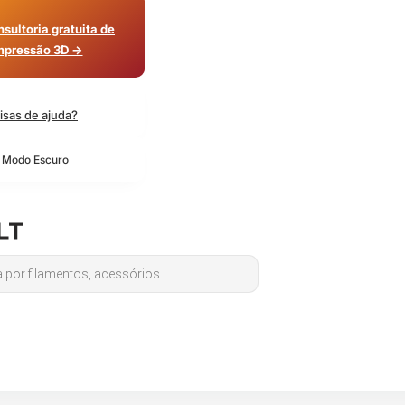
sultoria gratuita de
mpressão 3D →
isas de ajuda?
o Modo Escuro