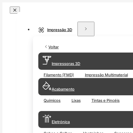
Impressão 3D
Voltar
Impressoras 3D
Filamento (FMD)
Impressão Multimaterial
Acabamento
Químicos
Lixas
Tintas e Pincéis
Eletrónica