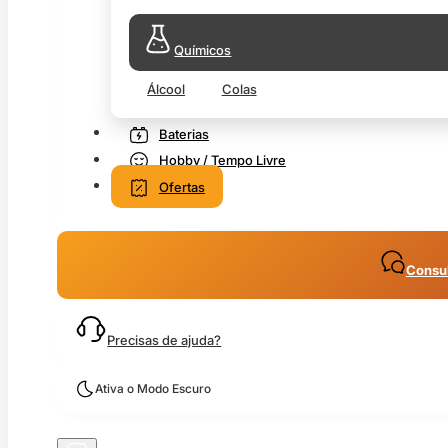
Químicos
Álcool
Colas
Baterias
Hobby / Tempo Livre
Ofertas
Consul
Precisas de ajuda?
Ativa o Modo Escuro