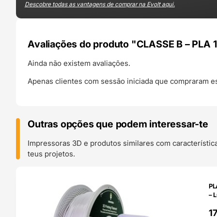
Descobre todas as vantagens de comprar na Evolt aqui.
Avaliações do produto "CLASSE B – PLA 
Ainda não existem avaliações.
Apenas clientes com sessão iniciada que compraram es
Outras opções que podem interessar-te
Impressoras 3D e produtos similares com característic
teus projetos.
O 24H
PL
– 
1