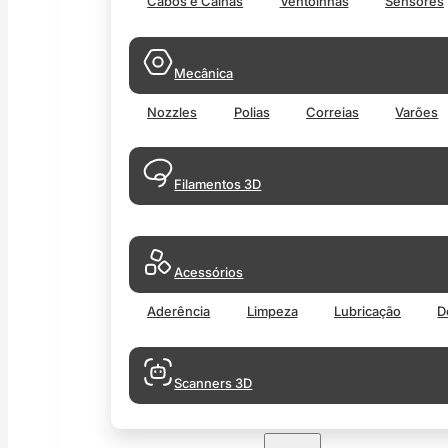
Cabos e Calhas
Ventoinhas
Sensores
Mecânica
Nozzles
Polias
Correias
Varões
Filamentos 3D
Acessórios
Aderência
Limpeza
Lubricação
D
Scanners 3D