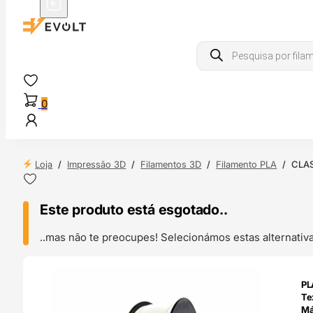
Products
search
0
Loja
/
Impressão 3D
/
Filamentos 3D
/
Filamento PLA
/
CLAS
Este produto está esgotado..
..mas não te preocupes! Selecionámos estas alternat
ENDAS
PL
4H
Te
Má