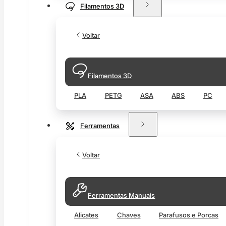
Filamentos 3D
Voltar
Filamentos 3D
PLA
PETG
ASA
ABS
PC
Ferramentas
Voltar
Ferramentas Manuais
Alicates
Chaves
Parafusos e Porcas