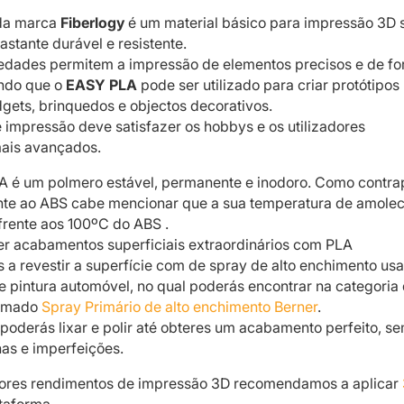
a marca
Fiberlogy
é um material básico para impressão 3D
astante durável e resistente.
iedades permitem a impressão de elementos precisos e de f
ndo que o
EASY PLA
pode ser utilizado para criar protótipos
dgets, brinquedos e objectos decorativos.
e impressão deve satisfazer os hobbys e os utilizadores
mais avançados.
A é um polmero estável, permanente e inodoro. Como contra
nte ao ABS cabe mencionar que a sua temperatura de amole
rente aos 100ºC do ABS .
er acabamentos superficiais extraordinários com PLA
 revestir a superfície com de spray de alto enchimento us
de pintura automóvel, no qual poderás encontrar na categoria
amado
Spray Primário de alto enchimento Berner
.
derás lixar e polir até obteres um acabamento perfeito, se
has e imperfeições.
iores rendimentos de impressão 3D recomendamos a aplicar