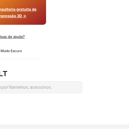
sultoria gratuita de
mpressão 3D →
isas de ajuda?
o Modo Escuro