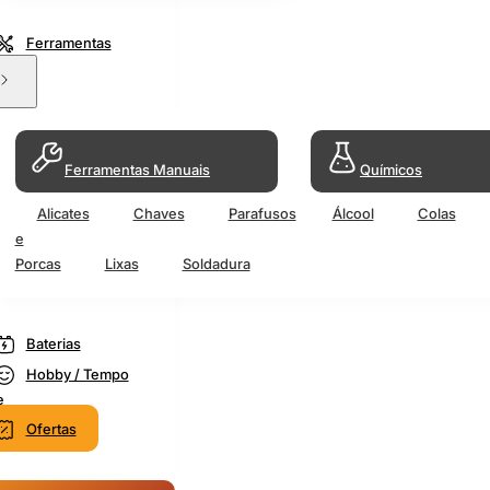
Ferramentas
Ferramentas Manuais
Químicos
Alicates
Chaves
Parafusos
Álcool
Colas
e
Porcas
Lixas
Soldadura
Baterias
Hobby / Tempo
e
Ofertas