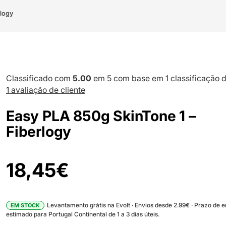
rlogy
Classificado com
5.00
em 5 com base em
1
classificação d
1
avaliação de cliente
Easy PLA 850g SkinTone 1 –
Fiberlogy
18,45
€
Levantamento grátis na Evolt · Envios desde 2.99€ · Prazo de 
EM STOCK
estimado para Portugal Continental de 1 a 3 dias úteis.