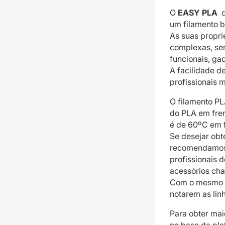
O
EASY PLA
d
um filamento b
As suas propr
complexas, se
funcionais, ga
A facilidade d
profissionais 
O filamento PL
do PLA em fre
é de 60ºC em f
Se desejar obt
recomendamos a
profissionais 
acessórios ch
Com o mesmo po
notarem as lin
Para obter ma