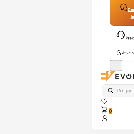
Con
I
Prec
Ativa 
Products
search
0