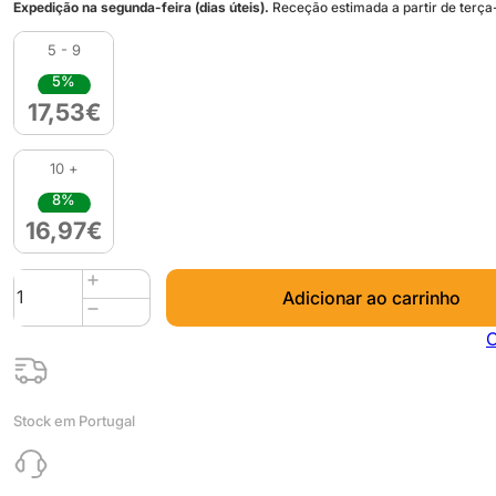
Expedição na segunda-feira (dias úteis).
Receção estimada a partir de terça-
5 - 9
5%
17,53
€
10 +
8%
16,97
€
Quantidade
Adicionar ao carrinho
de
Easy
C
PLA
850g
SkinTone
Stock em Portugal
1
-
Fiberlogy