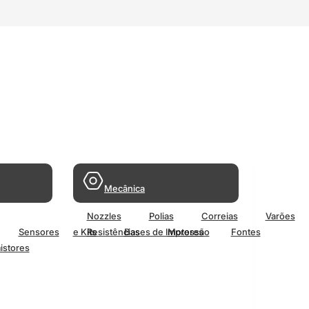
Mecânica
Nozzles
Polias
Correias
Varões
Sensores
e Kits
Resistências
Bases de Impressão
Motores
Fontes
istores