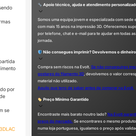
Apoio técnico, ajuda e atendimento personalizad
 sendo
Somos uma equipa jovem e especializada com sede 
ormas
com mais 15 anos na impressão 3D. Oferecemos supor
por telefone, chat e e-mail para te ajudar em todas as
jornada.
Não consegues imprimir? Devolvemos o dinheiro
partida
Compra sem riscos na Evolt.
Se não conseguires imp
cimento
gostares do filamento 3D
, devolvemos o valor corre
material não utilizado.
Aquilo que tens de saber antes de comprar na Evolt.
ado por
 de
Preço Mínimo Garantido
m se
Encontraste mais barato noutro lado?
Na Evolt garan
preço do mercado.
Se encontrares o mesmo produto 
numa loja portuguesa, igualamos o preço após valida
3DLAC