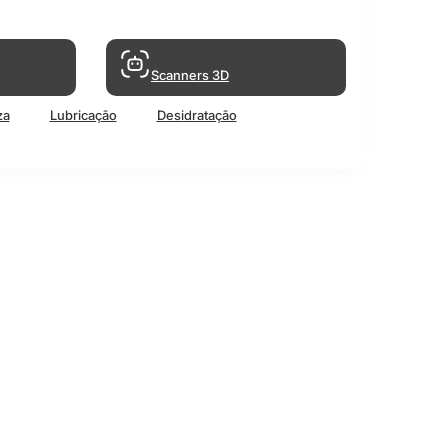
Scanners 3D
za
Lubricação
Desidratação