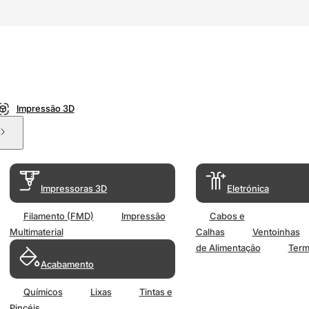
Impressão 3D
Impressoras 3D
Eletrónica
Filamento (FMD)
Impressão
Cabos e
Multimaterial
Calhas
Ventoinhas
de Alimentação
Term
Acabamento
Químicos
Lixas
Tintas e
Pincéis