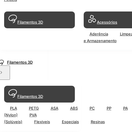
Filamentos 3D
Acessórios
Aderência
Limpe
e Armazenamento
Filamentos 3D
Filamentos 3D
PLA
PETG
ASA
ABS
PC
PP
PA
(Nylon)
PVA
(Solúveis)
Flexiveis
Especiais
Resinas