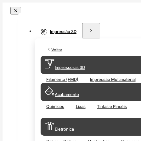
Impressão 3D
Voltar
Impressoras 3D
Filamento (FMD)
Impressão Multimaterial
Acabamento
Químicos
Lixas
Tintas e Pincéis
Eletrónica