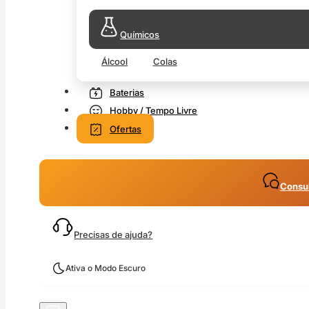
Químicos
Álcool
Colas
Baterias
Hobby / Tempo Livre
Ofertas
Consul
Precisas de ajuda?
Ativa o Modo Escuro