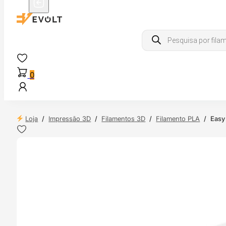
Products
search
0
Loja
/
Impressão 3D
/
Filamentos 3D
/
Filamento PLA
/
Easy
 24H