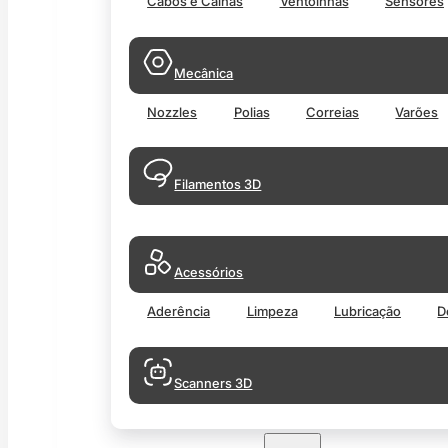
Cabos e Calhas
Ventoinhas
Sensores
Mecânica
Nozzles
Polias
Correias
Varões
Filamentos 3D
Acessórios
Aderência
Limpeza
Lubricação
D
Scanners 3D