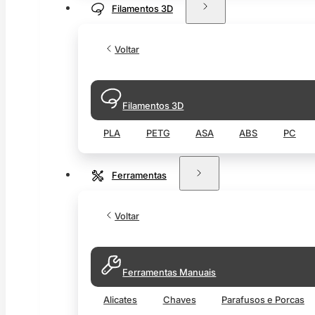
Filamentos 3D
Voltar
Filamentos 3D
PLA
PETG
ASA
ABS
PC
Ferramentas
Voltar
Ferramentas Manuais
Alicates
Chaves
Parafusos e Porcas