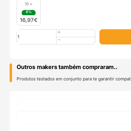
10 +
8%
16,97
€
Quantidade
de
Easy
PLA
850g
True
Outros makers também compraram..
Blue
-
Produtos testados em conjunto para te garantir compati
Fiberlogy