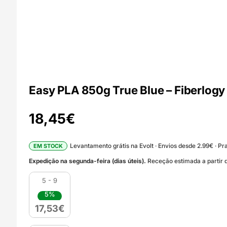
Easy PLA 850g True Blue – Fiberlogy
18,45
€
Levantamento grátis na Evolt · Envios desde 2.99€ · Pra
EM STOCK
Expedição na segunda-feira (dias úteis).
Receção estimada a partir d
5 - 9
5%
17,53
€