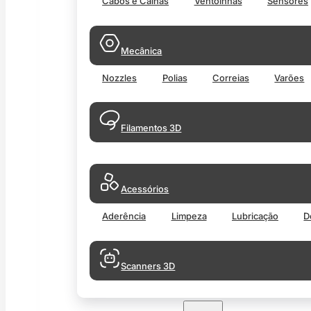
Cabos e Calhas
Ventoinhas
Sensores
Mecânica
Nozzles
Polias
Correias
Varões
Filamentos 3D
Acessórios
Aderência
Limpeza
Lubricação
D
Scanners 3D