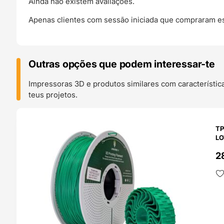
Ainda não existem avaliações.
Apenas clientes com sessão iniciada que compraram es
Outras opções que podem interessar-te
Impressoras 3D e produtos similares com característic
teus projetos.
O 24H
TP
LO
2