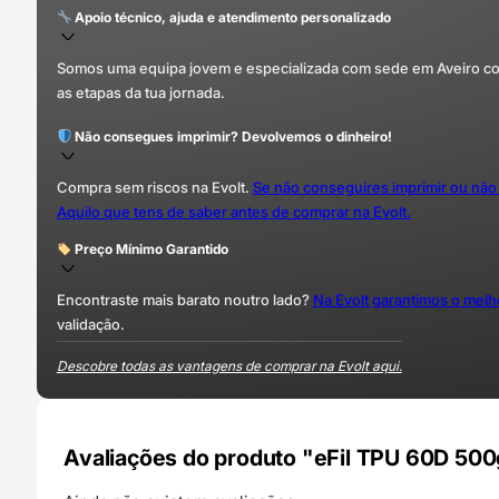
Apoio técnico, ajuda e atendimento personalizado
Somos uma equipa jovem e especializada com sede em Aveiro com 
as etapas da tua jornada.
Não consegues imprimir? Devolvemos o dinheiro!
Compra sem riscos na Evolt.
Se não conseguires imprimir ou não
Aquilo que tens de saber antes de comprar na Evolt.
Preço Mínimo Garantido
Encontraste mais barato noutro lado?
Na Evolt garantimos o mel
validação.
Descobre todas as vantagens de comprar na Evolt aqui.
Avaliações do produto "eFil TPU 60D 500