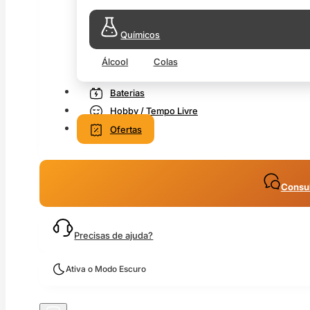
Químicos
Álcool
Colas
Baterias
Hobby / Tempo Livre
Ofertas
Consul
Precisas de ajuda?
Ativa o Modo Escuro