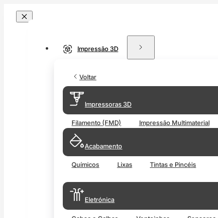
Impressão 3D
Voltar
Impressoras 3D
Filamento (FMD)
Impressão Multimaterial
Acabamento
Químicos
Lixas
Tintas e Pincéis
Eletrónica