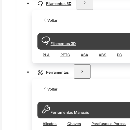
Filamentos 3D
Voltar
Filamentos 3D
PLA
PETG
ASA
ABS
PC
Ferramentas
Voltar
Ferramentas Manuais
Alicates
Chaves
Parafusos e Porcas