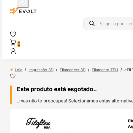
Products
search
0
Loja
/
Impressão 3D
/
Filamentos 3D
/
Filamento TPU
/
eFil
Este produto está esgotado..
..mas não te preocupes! Selecionámos estas alternat
ENDAS
Fi
4H
Aq