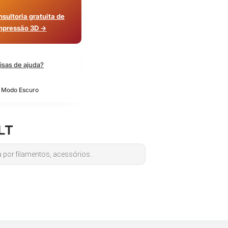
sultoria gratuita de
mpressão 3D →
isas de ajuda?
o Modo Escuro