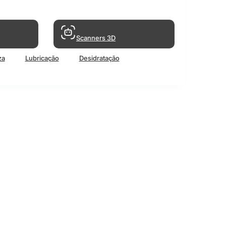
Scanners 3D
za
Lubricação
Desidratação