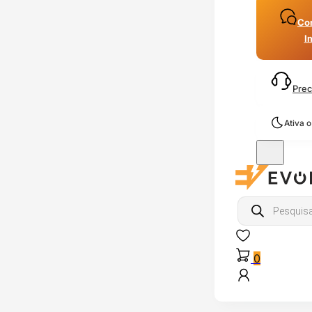
Con
I
Prec
Ativa 
Products
search
0