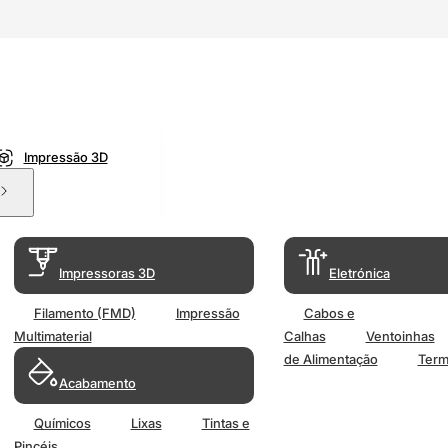
Impressão 3D
Impressoras 3D
Eletrónica
Filamento (FMD)
Impressão
Cabos e
Multimaterial
Calhas
Ventoinhas
de Alimentação
Term
Acabamento
Químicos
Lixas
Tintas e
Pincéis