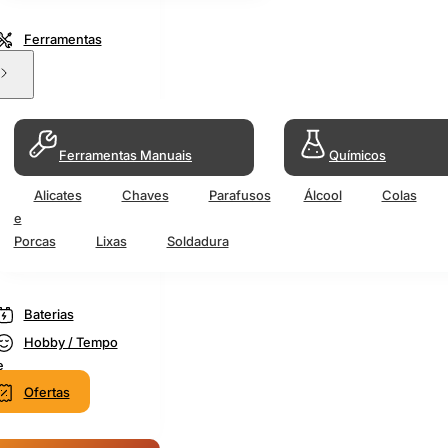
Ferramentas
Ferramentas Manuais
Químicos
Alicates
Chaves
Parafusos
Álcool
Colas
e
Porcas
Lixas
Soldadura
Baterias
Hobby / Tempo
e
Ofertas