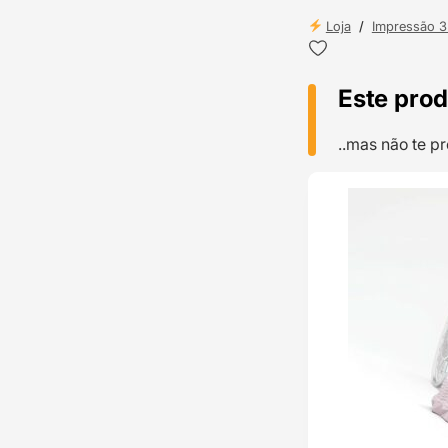
Loja
/
Impressão 
Este prod
..mas não te 
TOP VENDAS
ENVIO 24H