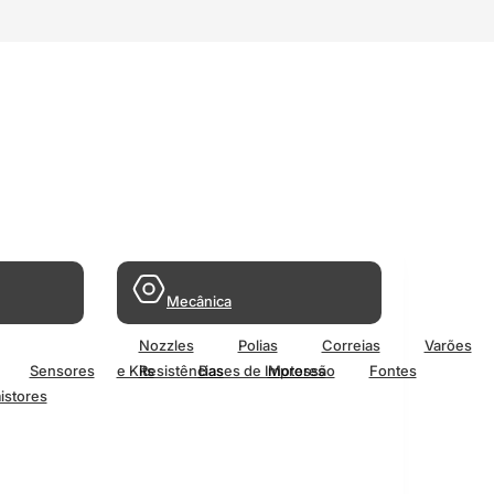
Mecânica
Nozzles
Polias
Correias
Varões
Sensores
e Kits
Resistências
Bases de Impressão
Motores
Fontes
istores