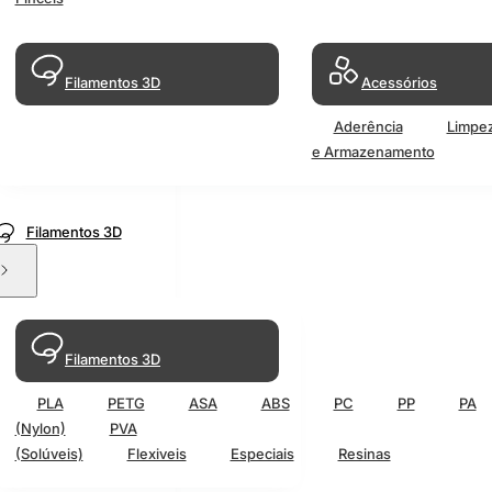
Filamentos 3D
Acessórios
Aderência
Limpe
e Armazenamento
Filamentos 3D
Filamentos 3D
PLA
PETG
ASA
ABS
PC
PP
PA
(Nylon)
PVA
(Solúveis)
Flexiveis
Especiais
Resinas