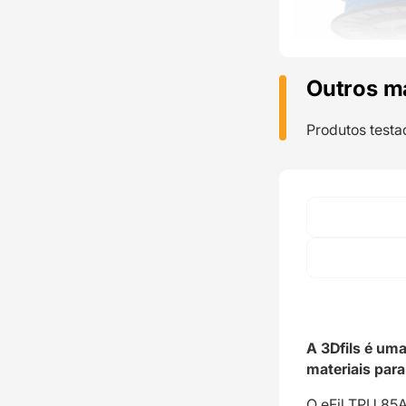
Outros m
Produtos testa
A 3Dfils é um
materiais par
O eFil TPU 85A