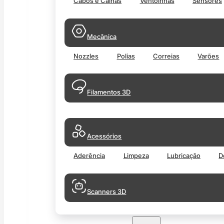
Cabos e Calhas
Ventoinhas
Sensores
Mecânica
Nozzles
Polias
Correias
Varões
Filamentos 3D
Acessórios
Aderência
Limpeza
Lubricação
D
Scanners 3D