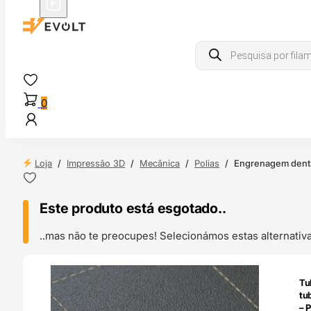
Products
search
0
Loja
/
Impressão 3D
/
Mecânica
/
Polias
/
Engrenagem denta
Este produto está esgotado..
..mas não te preocupes! Selecionámos estas alternat
ENDAS
Tu
4H
tu
– P