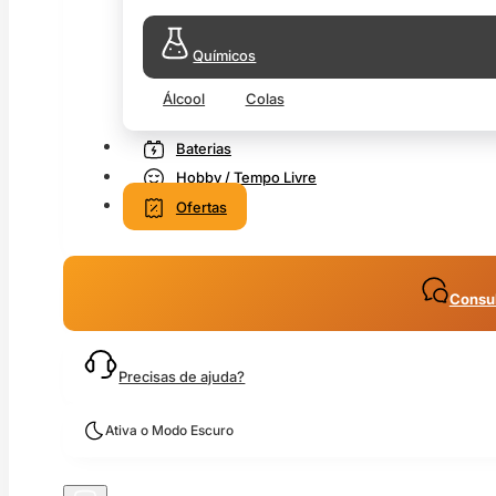
Químicos
Álcool
Colas
Baterias
Hobby / Tempo Livre
Ofertas
Consul
Precisas de ajuda?
Ativa o Modo Escuro