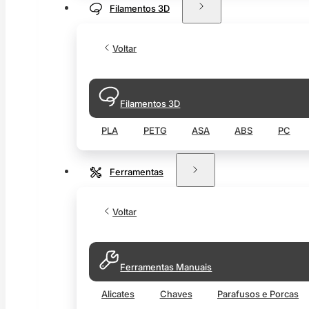
Filamentos 3D
Voltar
Filamentos 3D
PLA
PETG
ASA
ABS
PC
Ferramentas
Voltar
Ferramentas Manuais
Alicates
Chaves
Parafusos e Porcas