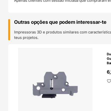
Apenas clientes com sessão iniciada que compraram es
Outras opções que podem interessar-te
Impressoras 3D e produtos similares com característic
teus projetos.
O 24H
Du
Gu
Ba
6