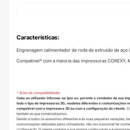
Características
:
Engrenagem calimentador de roda de extrusão de aço in
Compatível* com a maioria das impressoras COREXY, Mak
* Aviso de compatibilidade:
Cabe ao utilizador informar-se (por ex. perante o vendedor da sua im
todo o tipo de Impressoras 3D, modelos diferentes e costumizações rea
compatível com a impressora 3D ou com a configuração do cliente.
Co
também as que comercializamos.
Devido a todos os acessórios diferentes e às suas pequenas variações, t
costumizações realizadas pelos utilizadores, não nos é possível ter con
configuração. O cliente conhece a sua própria configuração e é responsá