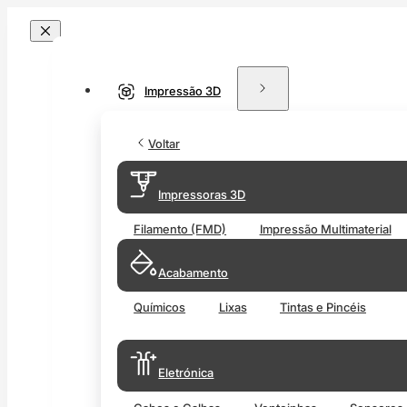
Impressão 3D
Voltar
Impressoras 3D
Filamento (FMD)
Impressão Multimaterial
Acabamento
Químicos
Lixas
Tintas e Pincéis
Eletrónica