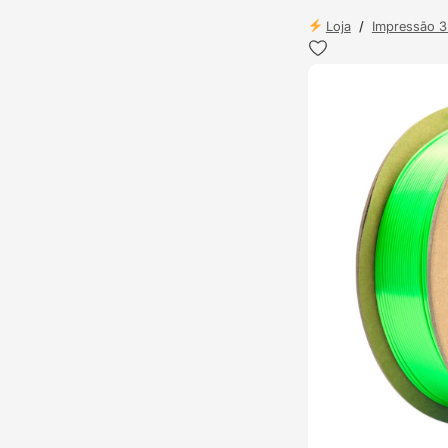
Loja
/
Impressão 
ENVIO 24H