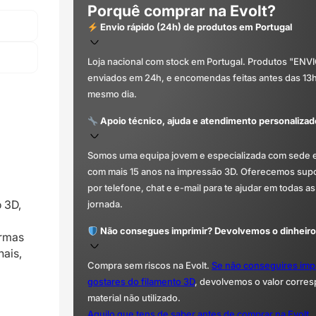
Porquê comprar na Evolt?
Envio rápido (24h) de produtos em Portugal
Loja nacional com stock em Portugal. Produtos "ENV
enviados em 24h, e encomendas feitas antes das 13
mesmo dia.
Apoio técnico, ajuda e atendimento personalizad
Somos uma equipa jovem e especializada com sede 
com mais 15 anos na impressão 3D. Oferecemos supor
por telefone, chat e e-mail para te ajudar em todas as
 3D,
jornada.
Não consegues imprimir? Devolvemos o dinheiro
ormas
nais,
Compra sem riscos na Evolt.
Se não conseguires imp
gostares do filamento 3D
, devolvemos o valor corre
material não utilizado.
Aquilo que tens de saber antes de comprar na Evolt.