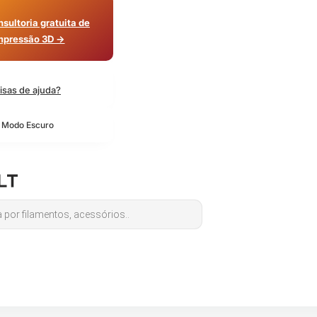
sultoria gratuita de
mpressão 3D →
isas de ajuda?
o Modo Escuro