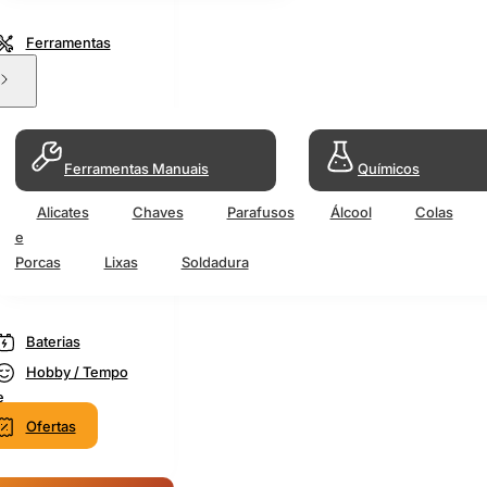
Ferramentas
Ferramentas Manuais
Químicos
Alicates
Chaves
Parafusos
Álcool
Colas
e
Porcas
Lixas
Soldadura
Baterias
Hobby / Tempo
e
Ofertas