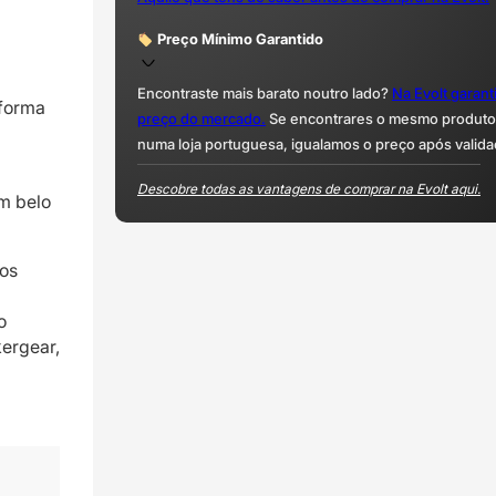
Preço Mínimo Garantido
Encontraste mais barato noutro lado?
Na Evolt garan
 forma
preço do mercado.
Se encontrares o mesmo produto 
numa loja portuguesa, igualamos o preço após valida
Descobre todas as vantagens de comprar na Evolt aqui.
m belo
 os
o
kergear,