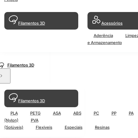
Filamentos 3D
Acessórios
Aderência
Limpe
e Armazenamento
Filamentos 3D
Filamentos 3D
PLA
PETG
ASA
ABS
PC
PP
PA
(Nylon)
PVA
(Solúveis)
Flexiveis
Especiais
Resinas