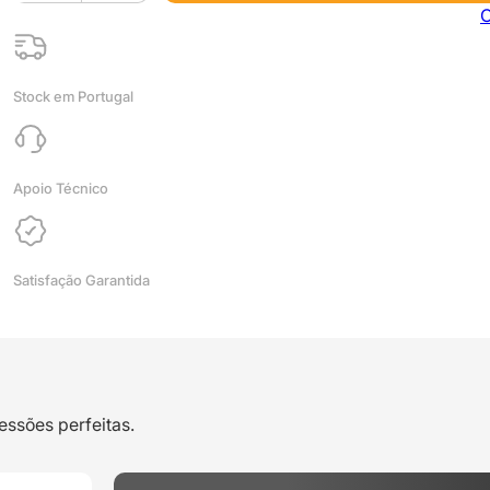
ePLA
C
Silk
1kg
Green
Stock em Portugal
-
ESUN
Apoio Técnico
Satisfação Garantida
essões perfeitas.