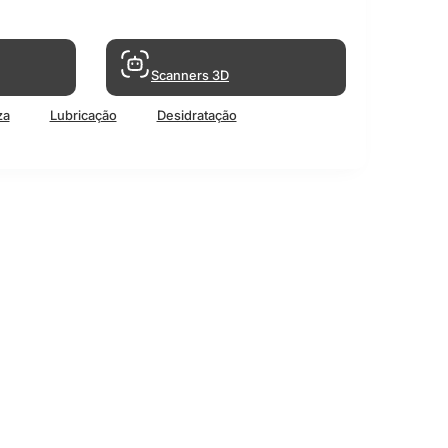
Scanners 3D
za
Lubricação
Desidratação