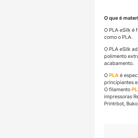
O que é materi
O PLA eSilk é 
como o PLA.
O PLA eSilk ad
polimento extr
acabamento.
O
PLA
é especi
principiantes e
O filamento
PL
impressoras Re
Printrbot, Buk