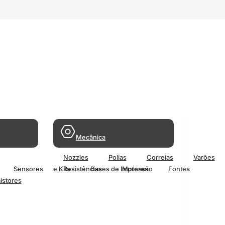
Mecânica
Nozzles
Polias
Correias
Varões
Sensores
e Kits
Resistências
Bases de Impressão
Motores
Fontes
istores