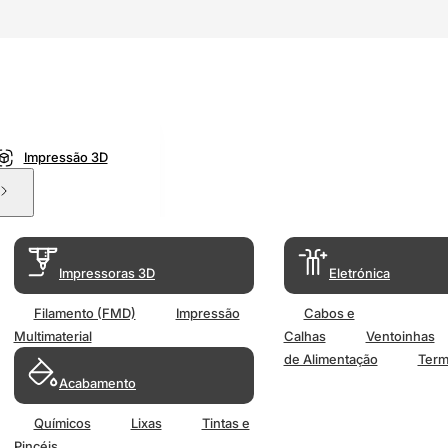
Impressão 3D
Impressoras 3D
Eletrónica
Filamento (FMD)
Impressão
Cabos e
Multimaterial
Calhas
Ventoinhas
de Alimentação
Term
Acabamento
Químicos
Lixas
Tintas e
Pincéis