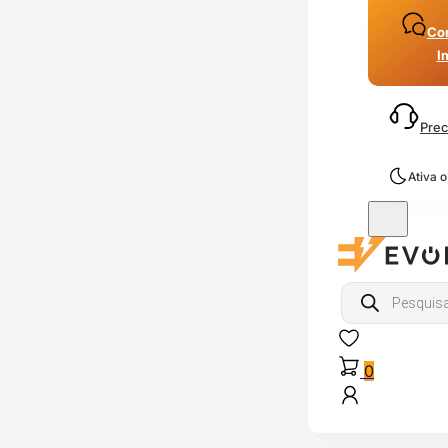
Con
I
Prec
Ativa 
Products
search
0