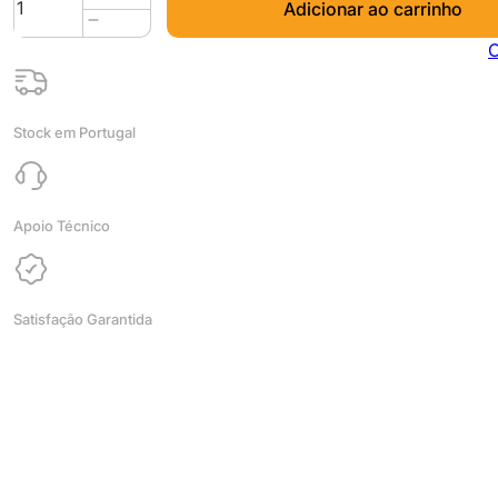
Adicionar ao carrinho
de
FIBERFLEX
C
30D
10M
(AMOSTRA)
Stock em Portugal
Yellow
-
Fiberlogy
Apoio Técnico
Satisfação Garantida