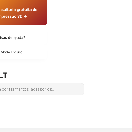
sultoria gratuita de
mpressão 3D →
isas de ajuda?
o Modo Escuro