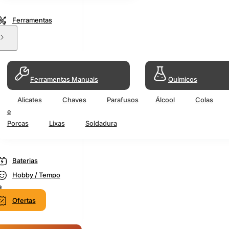
Ferramentas
Ferramentas Manuais
Químicos
Alicates
Chaves
Parafusos
Álcool
Colas
e
Porcas
Lixas
Soldadura
Baterias
Hobby / Tempo
e
Ofertas