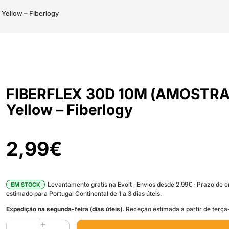
ellow – Fiberlogy
FIBERFLEX 30D 10M (AMOSTRA
Yellow – Fiberlogy
2,99
€
Levantamento grátis na Evolt · Envios desde 2.99€ · Prazo de 
EM STOCK
estimado para Portugal Continental de 1 a 3 dias úteis.
Expedição na segunda-feira (dias úteis).
Receção estimada a partir de terça-
Quantidade