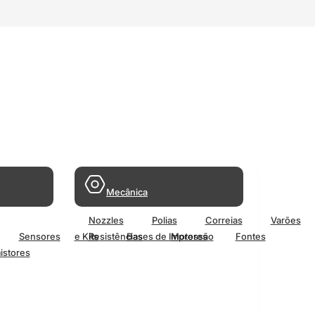
Mecânica
Nozzles
Polias
Correias
Varões
Sensores
e Kits
Resistências
Bases de Impressão
Motores
Fontes
istores