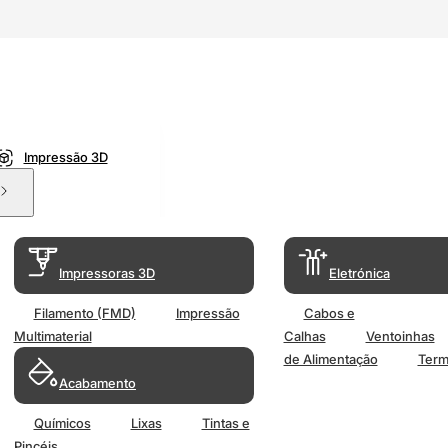
Impressão 3D
Impressoras 3D
Eletrónica
Filamento (FMD)
Impressão
Cabos e
Multimaterial
Calhas
Ventoinhas
de Alimentação
Term
Acabamento
Químicos
Lixas
Tintas e
Pincéis