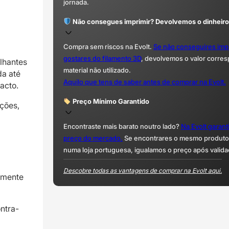
jornada.
Não consegues imprimir? Devolvemos o dinheiro
Compra sem riscos na Evolt.
Se não conseguires imp
gostares do filamento 3D
, devolvemos o valor corre
lhantes
material não utilizado.
da até
Aquilo que tens de saber antes de comprar na Evolt.
acto.
Preço Mínimo Garantido
ções,
Encontraste mais barato noutro lado?
Na Evolt garan
preço do mercado.
Se encontrares o mesmo produto 
numa loja portuguesa, igualamos o preço após valida
Descobre todas as vantagens de comprar na Evolt aqui.
emente
ontra-