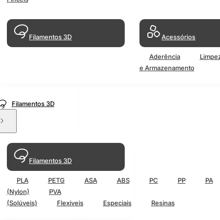
Filamentos 3D
Acessórios
Aderência
Limpe
e Armazenamento
Filamentos 3D
Filamentos 3D
PLA
PETG
ASA
ABS
PC
PP
PA
(Nylon)
PVA
(Solúveis)
Flexiveis
Especiais
Resinas