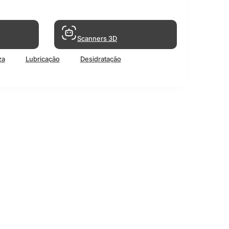
Scanners 3D
za
Lubricação
Desidratação