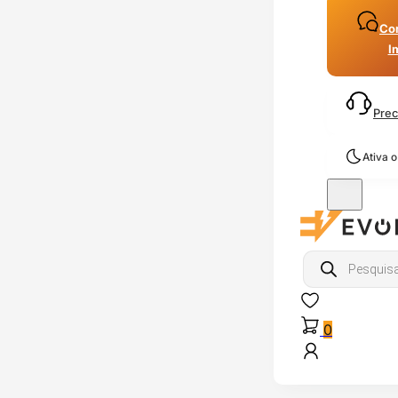
Con
I
Prec
Ativa 
Products
search
0