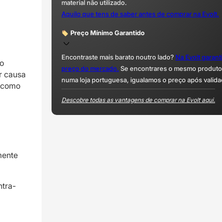
material não utilizado.
Aquilo que tens de saber antes de comprar na Evolt.
Preço Mínimo Garantido
Encontraste mais barato noutro lado?
Na Evolt garan
ao
preço do mercado.
Se encontrares o mesmo produto 
r causa
numa loja portuguesa, igualamos o preço após valida
s como
Descobre todas as vantagens de comprar na Evolt aqui.
mente
tra-