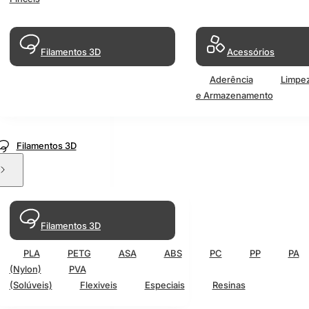
Filamentos 3D
Acessórios
Aderência
Limpe
e Armazenamento
Filamentos 3D
Filamentos 3D
PLA
PETG
ASA
ABS
PC
PP
PA
(Nylon)
PVA
(Solúveis)
Flexiveis
Especiais
Resinas