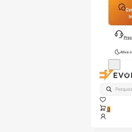
Con
I
Prec
Ativa 
Products
search
0