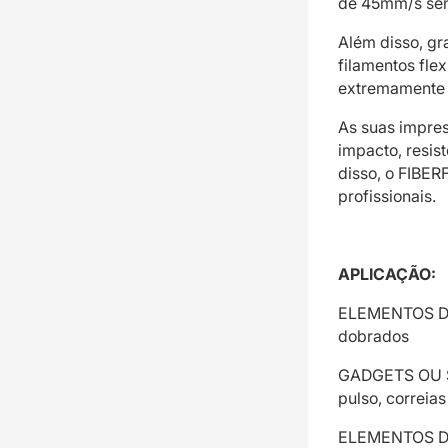
de 45mm/s sem
Além disso, g
filamentos flex
extremamente f
As suas impres
impacto, resis
disso, o FIBER
profissionais.
APLICAÇÃO:
ELEMENTOS DE
dobrados
GADGETS OU SE
pulso, correia
ELEMENTOS DE 