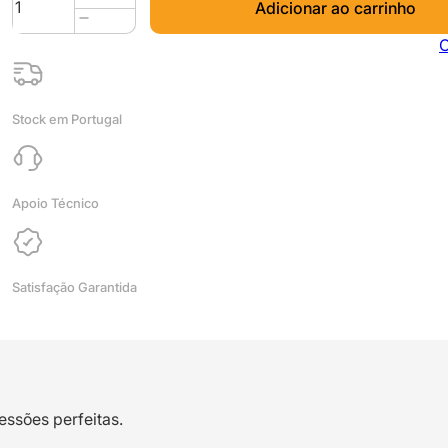
Adicionar ao carrinho
de
FIBERFLEX
C
40D
10M
(AMOSTRA)
Stock em Portugal
Orange
-
Fiberlogy
Apoio Técnico
Satisfação Garantida
essões perfeitas.