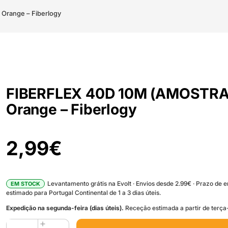
Orange – Fiberlogy
FIBERFLEX 40D 10M (AMOSTRA
Orange – Fiberlogy
2,99
€
Levantamento grátis na Evolt · Envios desde 2.99€ · Prazo de 
EM STOCK
estimado para Portugal Continental de 1 a 3 dias úteis.
Expedição na segunda-feira (dias úteis).
Receção estimada a partir de terça-
Quantidade