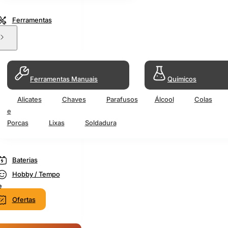
Ferramentas
Ferramentas Manuais
Químicos
Alicates
Chaves
Parafusos
Álcool
Colas
e
Porcas
Lixas
Soldadura
Baterias
Hobby / Tempo
e
Ofertas