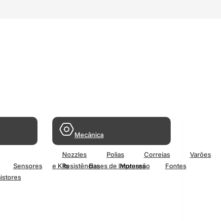
Mecânica
Nozzles
Polias
Correias
Varões
Sensores
e Kits
Resistências
Bases de Impressão
Motores
Fontes
istores