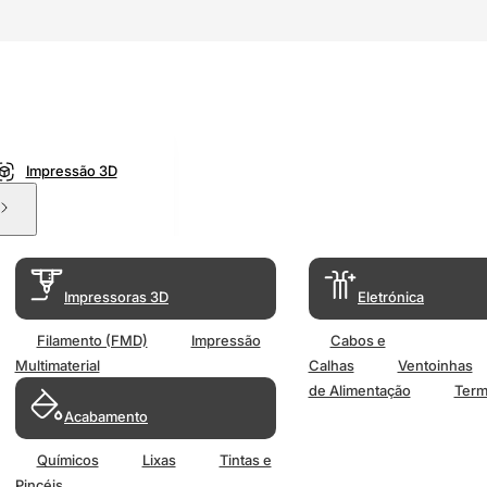
Impressão 3D
Impressoras 3D
Eletrónica
Filamento (FMD)
Impressão
Cabos e
Multimaterial
Calhas
Ventoinhas
de Alimentação
Term
Acabamento
Químicos
Lixas
Tintas e
Pincéis