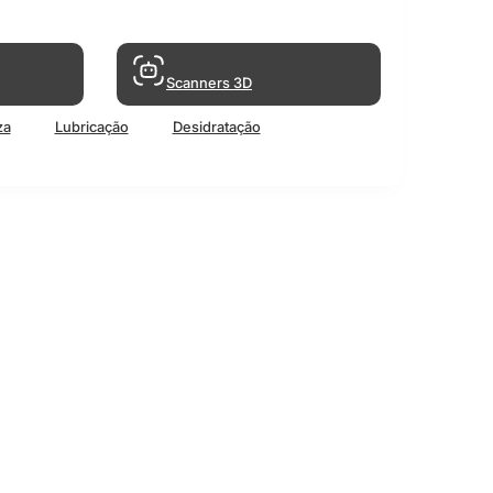
Scanners 3D
za
Lubricação
Desidratação