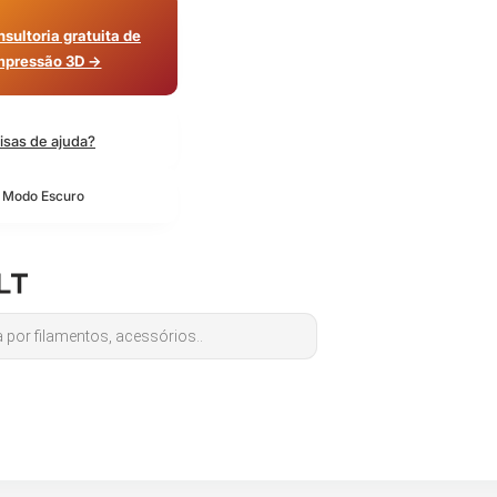
sultoria gratuita de
mpressão 3D →
isas de ajuda?
o Modo Escuro