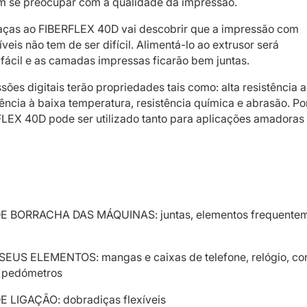
 se preocupar com a qualidade da impressão.
raças ao FIBERFLEX 40D vai descobrir que a impressão com
íveis não tem de ser difícil. Alimentá-lo ao extrusor será
ácil e as camadas impressas ficarão bem juntas.
sões digitais terão propriedades tais como: alta resistência 
tência à baixa temperatura, resistência química e abrasão. Po
FLEX 40D pode ser utilizado tanto para aplicações amadora
 BORRACHA DAS MÁQUINAS: juntas, elementos frequente
US ELEMENTOS: mangas e caixas de telefone, relógio, con
s pedómetros
LIGAÇÃO: dobradiças flexíveis