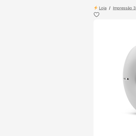
Loja
/
Impressão 
ENVIO 24H