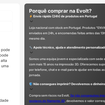
Porquê comprar na Evolt?
Envio rápido (24h) de produtos em Portugal
Loja nacional com stock em Portugal. Produtos "ENV
enviados em 24h, e encomendas feitas antes das 13
mesmo dia.
Apoio técnico, ajuda e atendimento personalizad
e pode
 pode
Somos uma equipa jovem e especializada com sede 
alta
com mais 15 anos na impressão 3D. Oferecemos supor
m uma
por telefone, chat e e-mail para te ajudar em todas as
jornada.
Não consegues imprimir? Devolvemos o dinheiro
Compra sem riscos na Evolt.
Se não conseguires imp
idade
gostares do filamento 3D
, devolvemos o valor corre