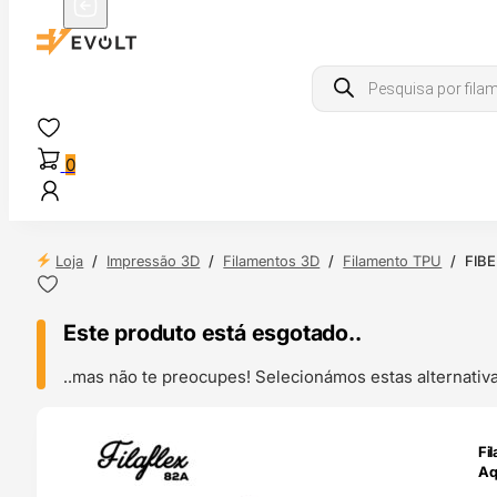
Products
search
0
Loja
/
Impressão 3D
/
Filamentos 3D
/
Filamento TPU
/
FIBE
Este produto está esgotado..
..mas não te preocupes! Selecionámos estas alternat
ENDAS
Fi
4H
Aq