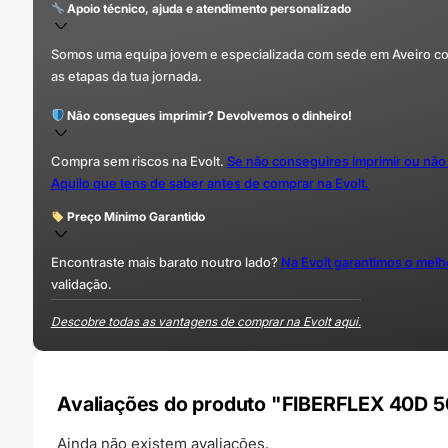
Apoio técnico, ajuda e atendimento personalizado
Somos uma equipa jovem e especializada com sede em Aveiro com 
as etapas da tua jornada.
Não consegues imprimir? Devolvemos o dinheiro!
Compra sem riscos na Evolt.
Se não conseguires imprimir ou não
Aquilo que tens de saber antes de comprar na Evolt.
Preço Mínimo Garantido
Encontraste mais barato noutro lado?
Na Evolt garantimos o mel
validação.
Descobre todas as vantagens de comprar na Evolt aqui.
Avaliações do produto "FIBERFLEX 40D 50
Ainda não existem avaliações.