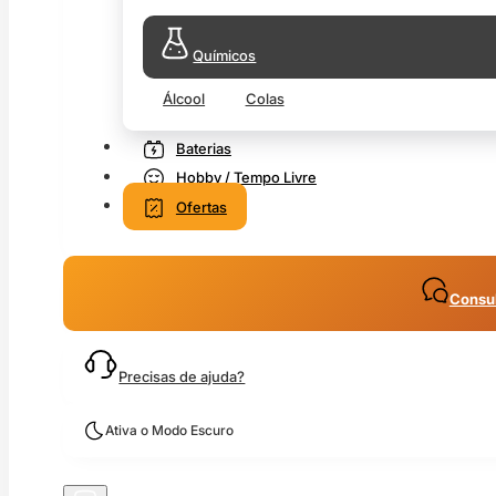
Químicos
Álcool
Colas
Baterias
Hobby / Tempo Livre
Ofertas
Consul
Precisas de ajuda?
Ativa o Modo Escuro