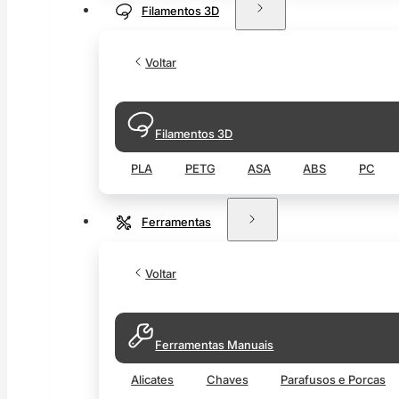
Filamentos 3D
Voltar
Filamentos 3D
PLA
PETG
ASA
ABS
PC
Ferramentas
Voltar
Ferramentas Manuais
Alicates
Chaves
Parafusos e Porcas