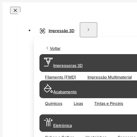
Impressão 3D
Voltar
Impressoras 3D
Filamento (FMD)
Impressão Multimaterial
Acabamento
Químicos
Lixas
Tintas e Pincéis
Eletrónica