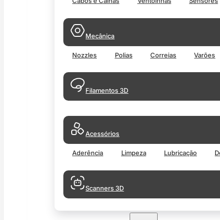
Cabos e Calhas
Ventoinhas
Sensores
Mecânica
Nozzles
Polias
Correias
Varões
Filamentos 3D
Acessórios
Aderência
Limpeza
Lubricação
D
Scanners 3D