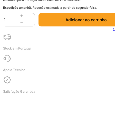
Expedição amanhã.
Receção estimada a partir de segunda-feira.
Quantidade
Adicionar ao carrinho
de
GreenyPRO
C
PLA
1kg
Pure
Stock em Portugal
White
-
Spectrum
Filaments
Apoio Técnico
Satisfação Garantida