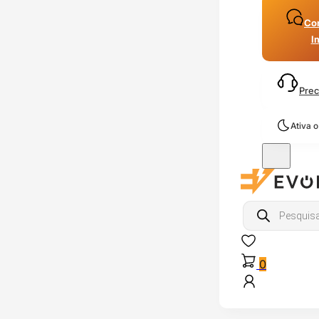
Con
I
Prec
Ativa 
Products
search
0