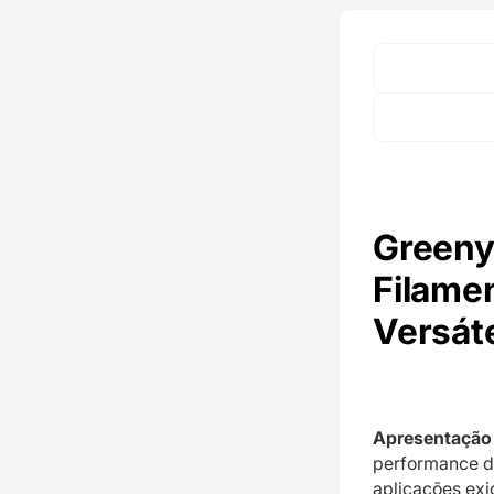
Greeny
Filame
Versát
Apresentação 
performance d
aplicações exig