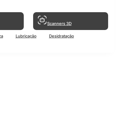
Scanners 3D
za
Lubricação
Desidratação