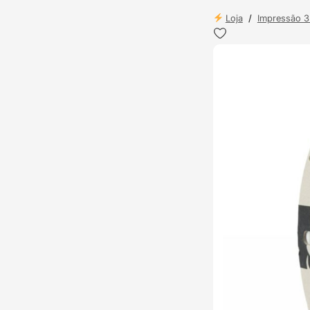
Loja
/
Impressão 
TOP VENDAS
ENVIO 24H