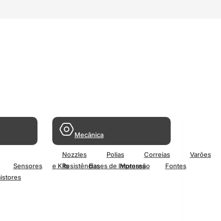
Mecânica
Nozzles
Polias
Correias
Varões
Sensores
e Kits
Resistências
Bases de Impressão
Motores
Fontes
istores