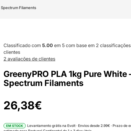
 Spectrum Filaments
Classificado com
5.00
em 5 com base em
2
classificações
clientes
2
avaliações de clientes
GreenyPRO PLA 1kg Pure White 
Spectrum Filaments
26,38
€
Levantamento grátis na Evolt · Envios desde 2.99€ · Prazo de 
EM STOCK
estimado para Portugal Continental de 1 a 3 dias úteis.