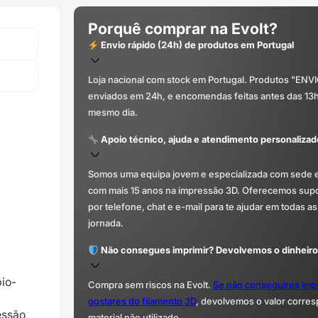
Porquê comprar na Evolt?
Envio rápido (24h) de produtos em Portugal
Loja nacional com stock em Portugal. Produtos "ENV
enviados em 24h, e encomendas feitas antes das 13
mesmo dia.
Apoio técnico, ajuda e atendimento personalizad
Somos uma equipa jovem e especializada com sede 
com mais 15 anos na impressão 3D. Oferecemos supor
por telefone, chat e e-mail para te ajudar em todas as
jornada.
Não consegues imprimir? Devolvemos o dinheiro
io-
Compra sem riscos na Evolt.
Se não conseguires imp
gostares do filamento 3D
, devolvemos o valor corre
essão
material não utilizado.