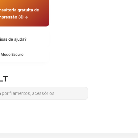
sultoria gratuita de
mpressão 3D →
isas de ajuda?
o Modo Escuro