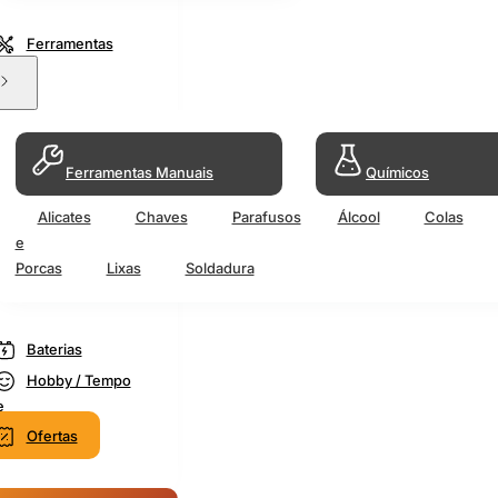
Ferramentas
Ferramentas Manuais
Químicos
Alicates
Chaves
Parafusos
Álcool
Colas
e
Porcas
Lixas
Soldadura
Baterias
Hobby / Tempo
e
Ofertas