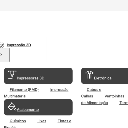
Impressão 3D
Impressoras 3D
Eletrónica
Filamento (FMD)
Impressão
Cabos e
Multimaterial
Calhas
Ventoinhas
de Alimentação
Term
Acabamento
Químicos
Lixas
Tintas e
Pincéis