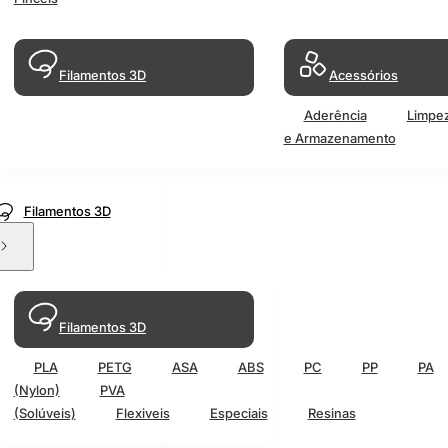
Filamentos 3D
Acessórios
Aderência
Limpe
e Armazenamento
Filamentos 3D
Filamentos 3D
PLA
PETG
ASA
ABS
PC
PP
PA
(Nylon)
PVA
(Solúveis)
Flexiveis
Especiais
Resinas