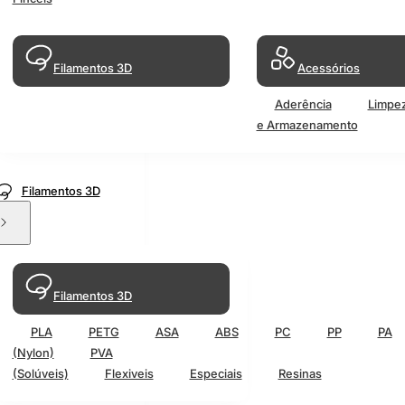
Filamentos 3D
Acessórios
Aderência
Limpe
e Armazenamento
Filamentos 3D
Filamentos 3D
PLA
PETG
ASA
ABS
PC
PP
PA
(Nylon)
PVA
(Solúveis)
Flexiveis
Especiais
Resinas