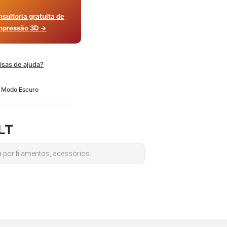
sultoria gratuita de
mpressão 3D →
isas de ajuda?
o Modo Escuro