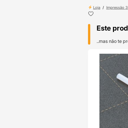
Loja
/
Impressão 
Este prod
..mas não te 
TOP VENDAS
ENVIO 24H