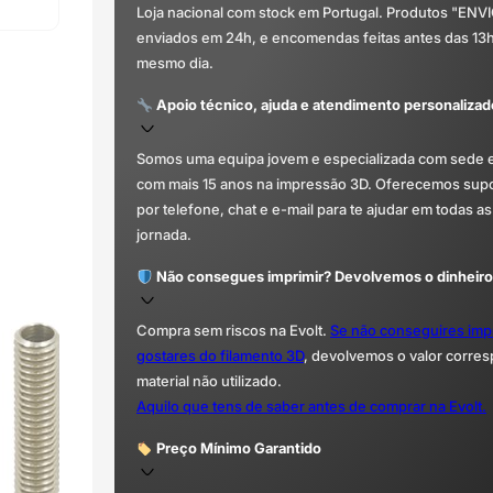
Loja nacional com stock em Portugal. Produtos "ENV
enviados em 24h, e encomendas feitas antes das 13
mesmo dia.
Apoio técnico, ajuda e atendimento personalizad
Somos uma equipa jovem e especializada com sede 
com mais 15 anos na impressão 3D. Oferecemos supor
por telefone, chat e e-mail para te ajudar em todas as
jornada.
Não consegues imprimir? Devolvemos o dinheiro
Compra sem riscos na Evolt.
Se não conseguires imp
gostares do filamento 3D
, devolvemos o valor corre
material não utilizado.
Aquilo que tens de saber antes de comprar na Evolt.
Preço Mínimo Garantido