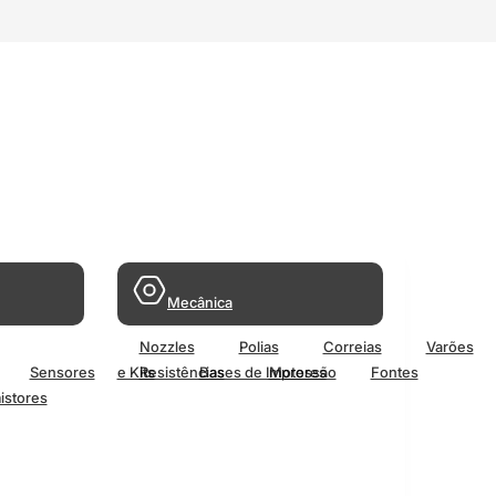
Mecânica
Nozzles
Polias
Correias
Varões
Sensores
e Kits
Resistências
Bases de Impressão
Motores
Fontes
istores