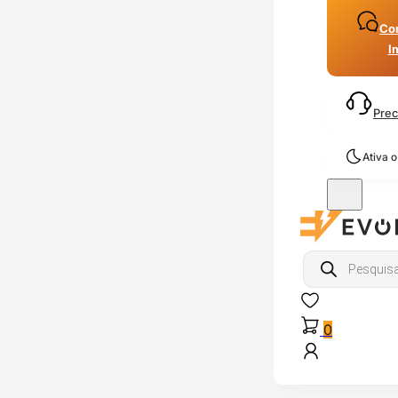
Con
I
Prec
Ativa 
Products
search
0