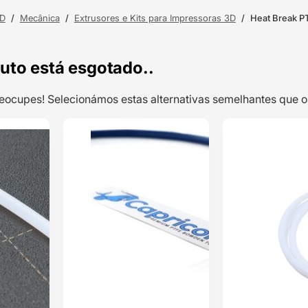
3D
/
Mecânica
/
Extrusores e Kits para Impressoras 3D
/
Heat Break P
uto está esgotado..
preocupes! Selecionámos estas alternativas semelhantes qu
TOP VENDAS
TOP VENDAS
Tubo Hotend
ENVIO 24H
ENVIO 24H
PTFE tube
(MK3S+,
MMU2S) –
Classificado
Prusa Original
com
5.00
em 5 com
base em
1
classificação
de cliente
2,65
€