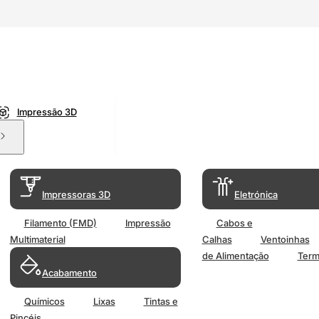
Impressão 3D
Impressoras 3D
Eletrónica
Filamento (FMD)
Impressão
Cabos e
Multimaterial
Calhas
Ventoinhas
de Alimentação
Term
Acabamento
Químicos
Lixas
Tintas e
Pincéis