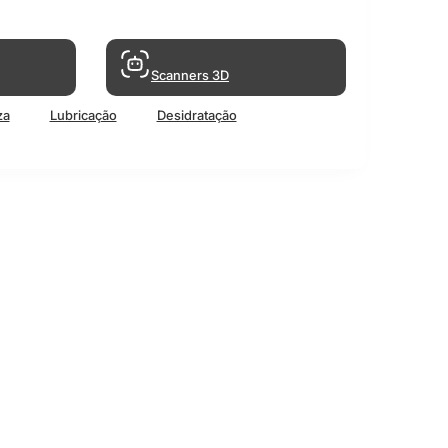
Scanners 3D
za
Lubricação
Desidratação