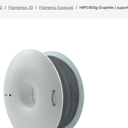
3D
/
Filamentos 3D
/
Filamento Especiais
/
HIPS 850g Graphite ( suport