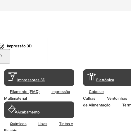
Impressão 3D
Impressoras 3D
Eletrónica
Filamento (FMD)
Impressão
Cabos e
Multimaterial
Calhas
Ventoinhas
de Alimentação
Term
Acabamento
Químicos
Lixas
Tintas e
Pincéis