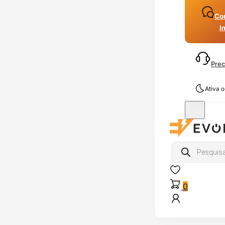
Con
I
Prec
Ativa 
Products
search
0