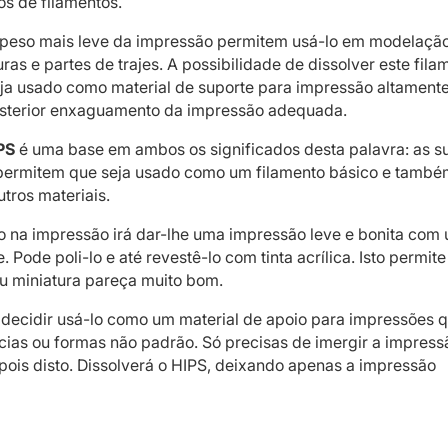
os de filamentos.
 peso mais leve da impressão permitem usá-lo em modelação
ras e partes de trajes. A possibilidade de dissolver este fila
ja usado como material de suporte para impressão altament
sterior enxaguamento da impressão adequada.
PS
é uma base em ambos os significados desta palavra: as s
permitem que seja usado como um filamento básico e tamb
tros materiais.
ão na impressão irá dar-lhe uma impressão leve e bonita com
. Pode poli-lo e até revestê-lo com tinta acrílica. Isto permit
u miniatura pareça muito bom.
ecidir usá-lo como um material de apoio para impressões 
cias ou formas não padrão. Só precisas de imergir a impres
ois disto. Dissolverá o HIPS, deixando apenas a impressão