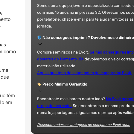
Somos uma equipa jovem e especializada com sede 
,
com mais 15 anos na impressão 3D. Oferecemos supor
mento
por telefone, chat e e-mail para te ajudar em todas as
e
jornada.
Não consegues imprimir? Devolvemos o dinheiro
uas
ém como
Compra sem riscos na Evolt.
Se não conseguires imp
gostares do filamento 3D
, devolvemos o valor corre
material não utilizado.
 uma
Aquilo que tens de saber antes de comprar na Evolt.
e que
Preço Mínimo Garantido
que têm
Encontraste mais barato noutro lado?
Na Evolt garan
são em
preço do mercado.
Se encontrares o mesmo produto 
numa loja portuguesa, igualamos o preço após valida
Descobre todas as vantagens de comprar na Evolt aqui.