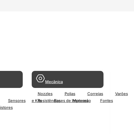
Mecânica
Nozzles
Polias
Correias
Varões
Sensores
e Kits
Resistências
Bases de Impressão
Motores
Fontes
istores