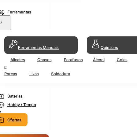
Ferramentas
Ferramentas Manuais
Químicos
Alicates
Chaves
Parafusos
Álcool
Colas
e
Porcas
Lixas
Soldadura
Baterias
Hobby / Tempo
e
Ofertas