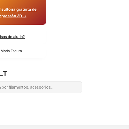
sultoria gratuita de
mpressão 3D →
isas de ajuda?
o Modo Escuro