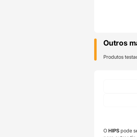
Outros m
Produtos testa
O
HIPS
pode se