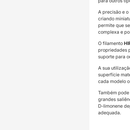
para outros tip
A precisão e o
criando miniatu
permite que se
complexa e po
O filamento
HI
propriedades 
suporte para ou
A sua utilizaç
superfície mate
cada modelo o
Também pode d
grandes saliên
D-limonene dep
adequada.