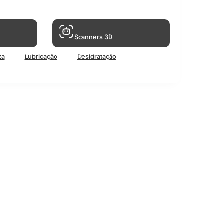
Scanners 3D
za
Lubricação
Desidratação