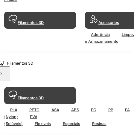
Filamentos 3D
Acessórios
Aderência
Limpe
e Armazenamento
Filamentos 3D
Filamentos 3D
PLA
PETG
ASA
ABS
PC
PP
PA
(Nylon)
PVA
(Solúveis)
Flexiveis
Especiais
Resinas