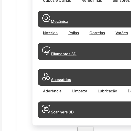
Cabos e Calhas
Ventoinhas
Sensores
Mecânica
Nozzles
Polias
Correias
Varões
Filamentos 3D
Acessórios
Aderência
Limpeza
Lubricação
D
Scanners 3D