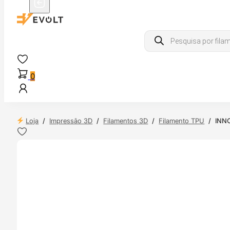
Products
search
0
Loja
/
Impressão 3D
/
Filamentos 3D
/
Filamento TPU
/
INNO
 24H