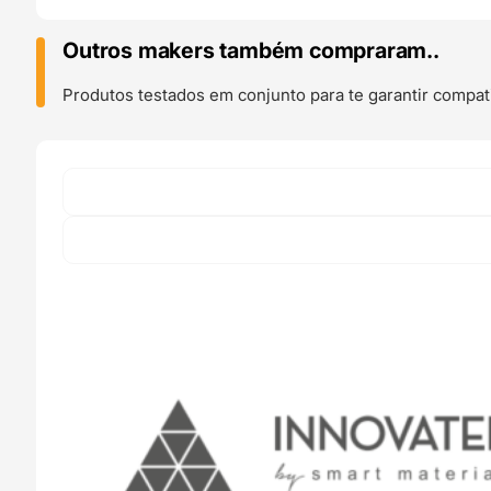
HARDNESS
+
Outros makers também compraram..
M
750g
Produtos testados em conjunto para te garantir compati
True
Black
-
Smart
Materials
3D