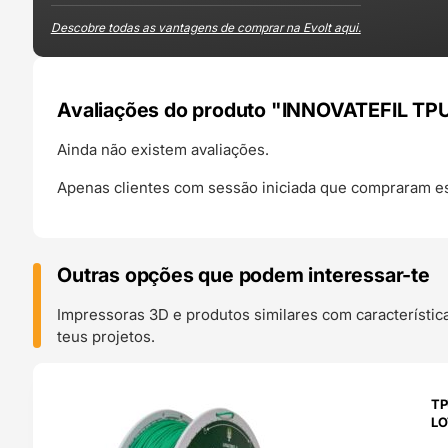
Descobre todas as vantagens de comprar na Evolt aqui.
Avaliações do produto "INNOVATEFIL TPU
Ainda não existem avaliações.
Apenas clientes com sessão iniciada que compraram es
Outras opções que podem interessar-te
Impressoras 3D e produtos similares com característic
teus projetos.
O 24H
TP
LO