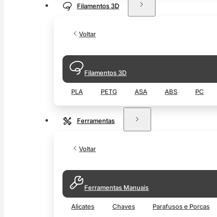
Filamentos 3D
Voltar
Filamentos 3D
PLA
PETG
ASA
ABS
PC
Ferramentas
Voltar
Ferramentas Manuais
Alicates
Chaves
Parafusos e Porcas