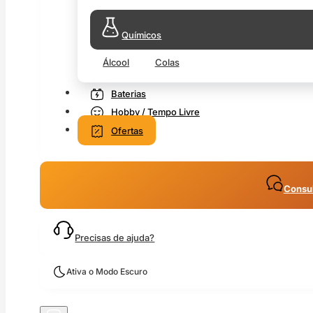
Químicos
Álcool
Colas
Baterias
Hobby / Tempo Livre
Ofertas
Consul
Precisas de ajuda?
Ativa o Modo Escuro