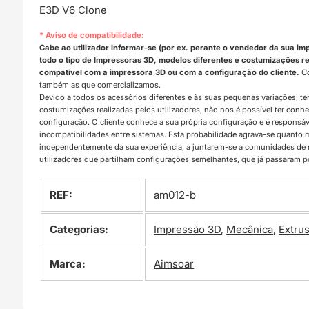
E3D V6 Clone
* Aviso de compatibilidade:
Cabe ao utilizador informar-se (por ex. perante o vendedor da sua im
todo o tipo de Impressoras 3D, modelos diferentes e costumizações rea
compatível com a impressora 3D ou com a configuração do cliente.
Co
também as que comercializamos.
Devido a todos os acessórios diferentes e às suas pequenas variações, t
costumizações realizadas pelos utilizadores, não nos é possível ter con
configuração. O cliente conhece a sua própria configuração e é responsá
incompatibilidades entre sistemas. Esta probabilidade agrava-se quanto
independentemente da sua experiência, a juntarem-se a comunidades d
utilizadores que partilham configurações semelhantes, que já passaram 
REF:
am012-b
Categorias:
Impressão 3D
,
Mecânica
,
Extru
Marca:
Aimsoar