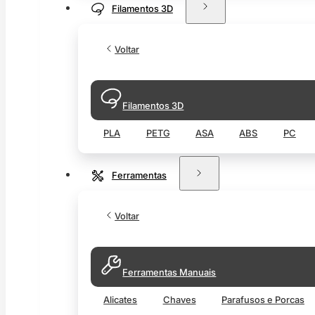
Filamentos 3D
Voltar
Filamentos 3D
PLA
PETG
ASA
ABS
PC
Ferramentas
Voltar
Ferramentas Manuais
Alicates
Chaves
Parafusos e Porcas