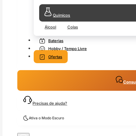
Químicos
Álcool
Colas
Baterias
Hobby / Tempo Livre
Ofertas
Consul
Precisas de ajuda?
Ativa o Modo Escuro