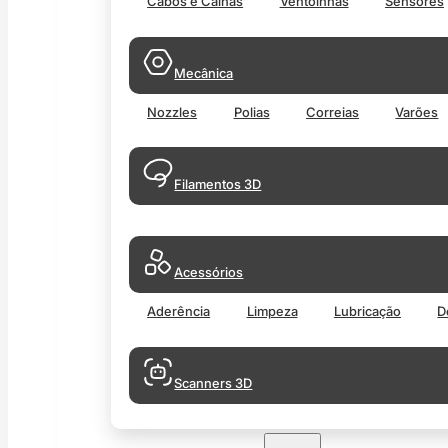
Cabos e Calhas
Ventoinhas
Sensores
Mecânica
Nozzles
Polias
Correias
Varões
Filamentos 3D
Acessórios
Aderência
Limpeza
Lubricação
D
Scanners 3D