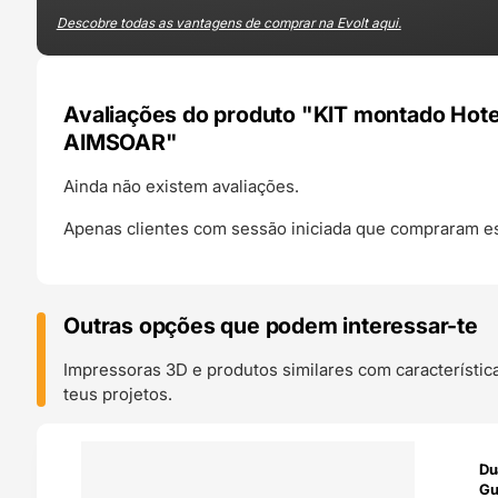
Descobre todas as vantagens de comprar na Evolt aqui.
Avaliações do produto "KIT montado Hot
AIMSOAR"
Ainda não existem avaliações.
Apenas clientes com sessão iniciada que compraram es
Outras opções que podem interessar-te
Impressoras 3D e produtos similares com característic
teus projetos.
O 24H
Du
Gu