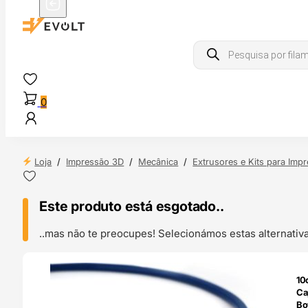
Products
search
0
Loja
/
Impressão 3D
/
Mecânica
/
Extrusores e Kits para Imp
Este produto está esgotado..
..mas não te preocupes! Selecionámos estas alternat
ENDAS
10
4H
Ca
Bo