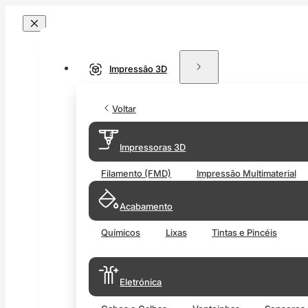
Impressão 3D
Voltar
Impressoras 3D
Filamento (FMD)
Impressão Multimaterial
Acabamento
Químicos
Lixas
Tintas e Pincéis
Eletrónica