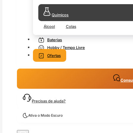
Químicos
Álcool
Colas
Baterias
Hobby / Tempo Livre
Ofertas
Consul
Precisas de ajuda?
Ativa o Modo Escuro