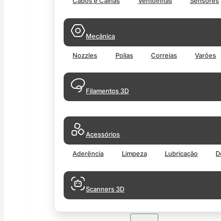
Cabos e Calhas
Ventoinhas
Sensores
Mecânica
Nozzles
Polias
Correias
Varões
Filamentos 3D
Acessórios
Aderência
Limpeza
Lubricação
D
Scanners 3D