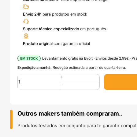
Envio 24h
para produtos em stock
Suporte técnico especializado
em português
Produto original
com garantia oficial
Levantamento grátis na Evolt · Envios desde 2.99€ · Pra
EM STOCK
Expedição amanhã.
Receção estimada a partir de quarta-feira.
Quantidade
de
PA6-
GF
1kg
(With
Outros makers também compraram..
Spool)
Gray
Produtos testados em conjunto para te garantir compati
-