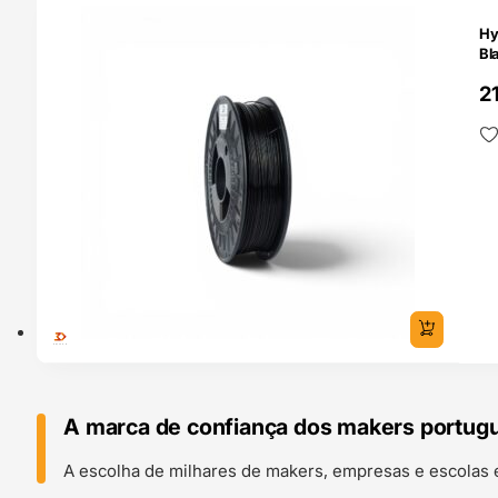
O 24H
Hy
Bl
2
A marca de confiança dos makers portug
A escolha de milhares de makers, empresas e escolas 