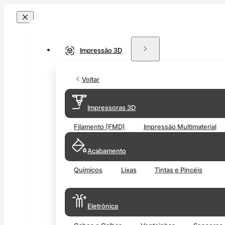
Impressão 3D
Voltar
Impressoras 3D
Filamento (FMD)
Impressão Multimaterial
Acabamento
Químicos
Lixas
Tintas e Pincéis
Eletrónica