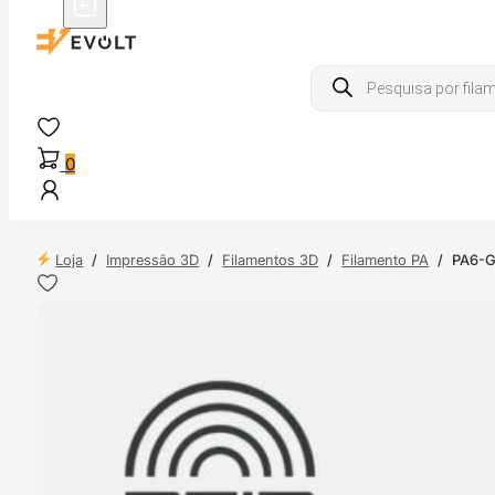
Products
search
0
Loja
/
Impressão 3D
/
Filamentos 3D
/
Filamento PA
/
PA6-G
 24H