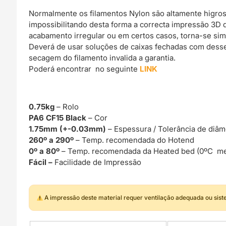
Normalmente os filamentos Nylon são altamente higro
impossibilitando desta forma a correcta impressão 3D
acabamento irregular ou em certos casos, torna-se si
Deverá de usar soluções de caixas fechadas com dessec
secagem do filamento invalida a garantia.
Poderá encontrar no seguinte
LINK
0.75kg
– Rolo
PA6 CF15 Black
– Cor
1.75mm (+-0.03mm)
– Espessura / Tolerância de diâm
260º a 290º
– Temp. recomendada do Hotend
0º a 80º
– Temp. recomendada da Heated bed (0ºC me
Fácil –
Facilidade de Impressão
A impressão deste material requer ventilação adequada ou sis