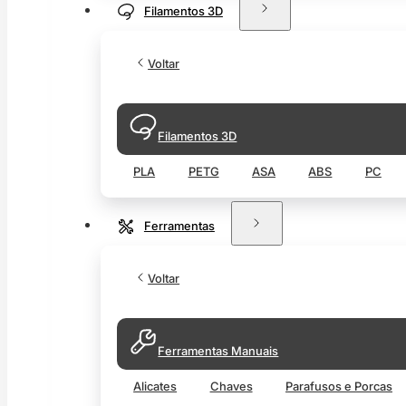
Filamentos 3D
Voltar
Filamentos 3D
PLA
PETG
ASA
ABS
PC
Ferramentas
Voltar
Ferramentas Manuais
Alicates
Chaves
Parafusos e Porcas