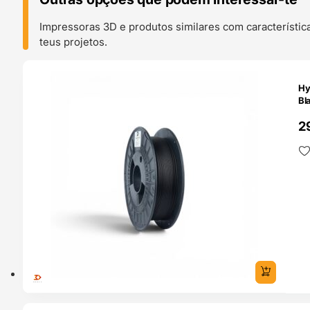
Impressoras 3D e produtos similares com característic
teus projetos.
O 24H
Hy
Bl
2