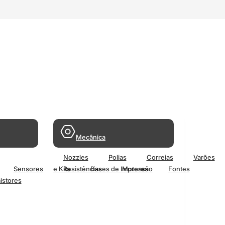
Mecânica
Nozzles
Polias
Correias
Varões
Sensores
e Kits
Resistências
Bases de Impressão
Motores
Fontes
istores