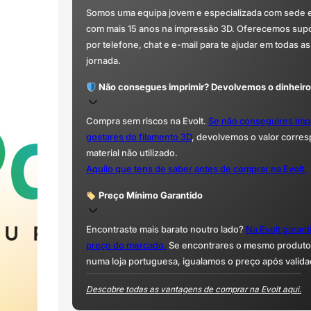
Somos uma equipa jovem e especializada com sede 
com mais 15 anos na impressão 3D. Oferecemos supor
por telefone, chat e e-mail para te ajudar em todas as
jornada.
Não consegues imprimir? Devolvemos o dinheiro
Compra sem riscos na Evolt.
Se não conseguires imp
gostares do filamento 3D
, devolvemos o valor corre
material não utilizado.
Aquilo que tens de saber antes de comprar na Evolt.
Preço Mínimo Garantido
Encontraste mais barato noutro lado?
Na Evolt garan
preço do mercado.
Se encontrares o mesmo produto 
numa loja portuguesa, igualamos o preço após valida
Descobre todas as vantagens de comprar na Evolt aqui.