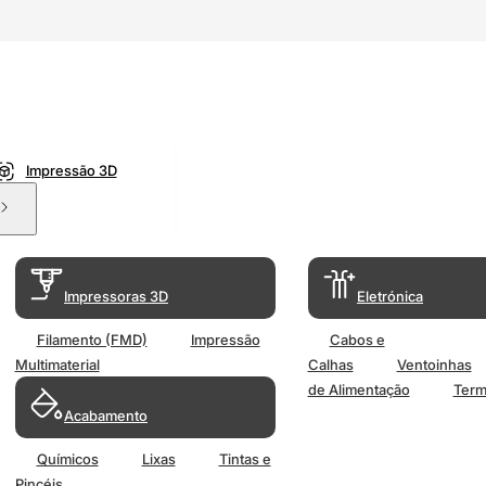
Impressão 3D
Impressoras 3D
Eletrónica
Filamento (FMD)
Impressão
Cabos e
Multimaterial
Calhas
Ventoinhas
de Alimentação
Term
Acabamento
Químicos
Lixas
Tintas e
Pincéis