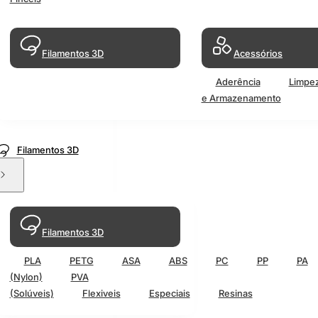
Filamentos 3D
Acessórios
Aderência
Limpe
e Armazenamento
Filamentos 3D
Filamentos 3D
PLA
PETG
ASA
ABS
PC
PP
PA
(Nylon)
PVA
(Solúveis)
Flexiveis
Especiais
Resinas