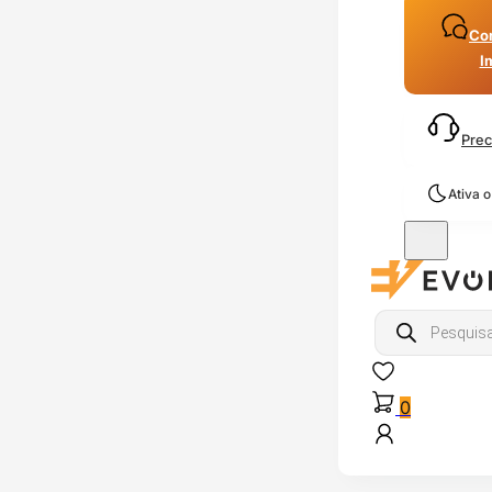
Con
I
Prec
Ativa 
Products
search
0