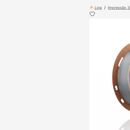
Loja
/
Impressão 
ENVIO 24H