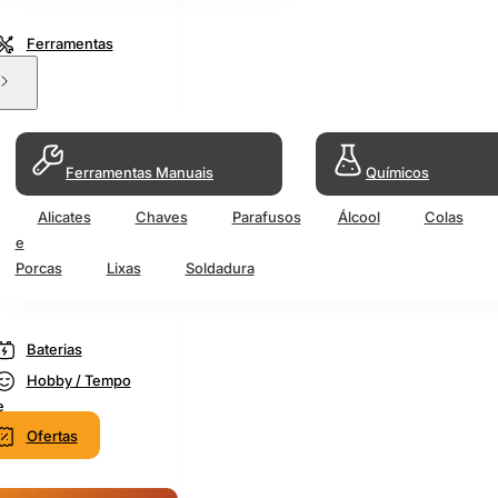
Ferramentas
Ferramentas Manuais
Químicos
Alicates
Chaves
Parafusos
Álcool
Colas
e
Porcas
Lixas
Soldadura
Baterias
Hobby / Tempo
e
Ofertas