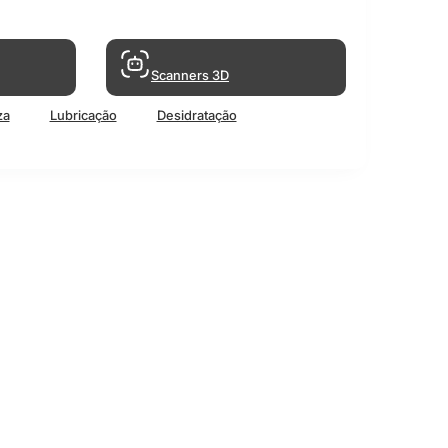
Scanners 3D
za
Lubricação
Desidratação