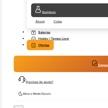
Químicos
Álcool
Colas
Baterias
Hobby / Tempo Livre
Ofertas
Consul
Precisas de ajuda?
Ativa o Modo Escuro