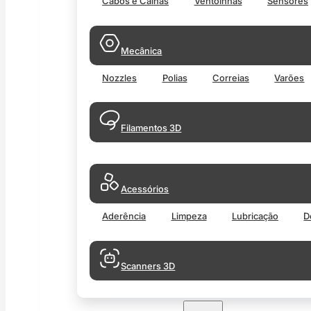
Cabos e Calhas
Ventoinhas
Sensores
Mecânica
Nozzles
Polias
Correias
Varões
Filamentos 3D
Acessórios
Aderência
Limpeza
Lubricação
D
Scanners 3D