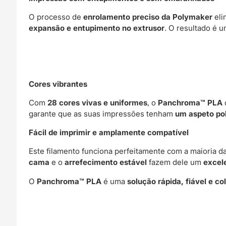
O processo de
enrolamento preciso da Polymaker
eli
expansão e entupimento no extrusor
. O resultado é 
Cores vibrantes
Com
28 cores vivas e uniformes
, o
Panchroma™ PLA
garante que as suas impressões tenham
um aspeto po
Fácil de imprimir e amplamente compatível
Este filamento funciona perfeitamente com a maioria d
cama
e o
arrefecimento estável
fazem dele um
excele
O
Panchroma™ PLA
é uma
solução rápida, fiável e co