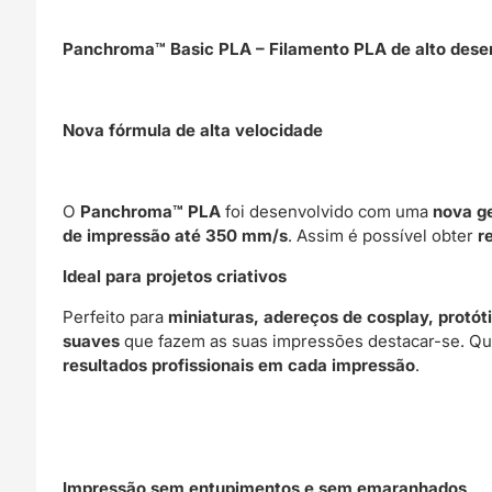
Panchroma™ Basic PLA – Filamento PLA de alto dese
Nova fórmula de alta velocidade
O
Panchroma™ PLA
foi desenvolvido com uma
nova g
de impressão até 350 mm/s
. Assim é possível obter
r
Ideal para projetos criativos
Perfeito para
miniaturas, adereços de cosplay, protót
suaves
que fazem as suas impressões destacar-se. Que
resultados profissionais em cada impressão
.
Impressão sem entupimentos e sem emaranhados