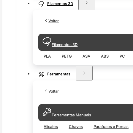
Filamentos 3D
Voltar
Filamentos 3D
PLA
PETG
ASA
ABS
PC
Ferramentas
Voltar
Ferramentas Manuais
Alicates
Chaves
Parafusos e Porcas