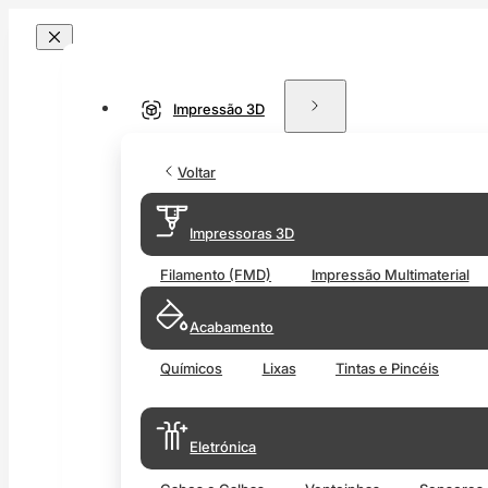
Impressão 3D
Voltar
Impressoras 3D
Filamento (FMD)
Impressão Multimaterial
Acabamento
Químicos
Lixas
Tintas e Pincéis
Eletrónica