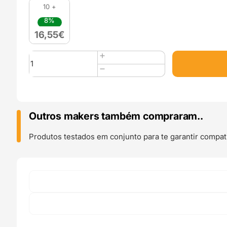
10 +
8%
16,55
€
Quantidade
de
Panchroma
PLA
Basic
(Refill)
Outros makers também compraram..
1Kg
Blue
Produtos testados em conjunto para te garantir compati
-
Polymaker