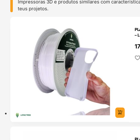
Impressoras 3D e produtos similares com característic
teus projetos.
O 24H
PL
– 
1
O 24H
PL