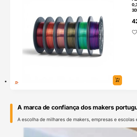
0,
3D
4
A marca de confiança dos makers portug
A escolha de milhares de makers, empresas e escolas 