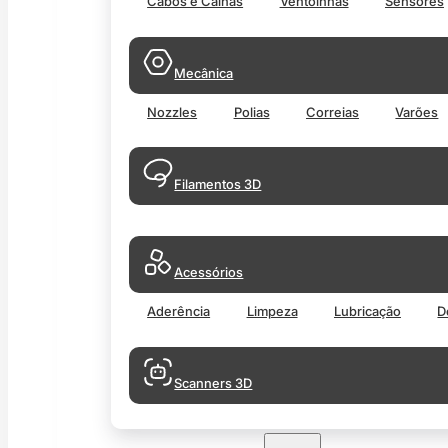
Cabos e Calhas
Ventoinhas
Sensores
Mecânica
Nozzles
Polias
Correias
Varões
Filamentos 3D
Acessórios
Aderência
Limpeza
Lubricação
D
Scanners 3D