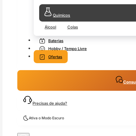
Químicos
Álcool
Colas
Baterias
Hobby / Tempo Livre
Ofertas
Consul
Precisas de ajuda?
Ativa o Modo Escuro