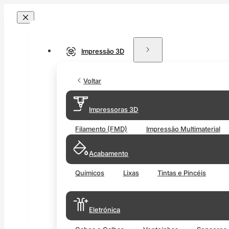
Impressão 3D
Voltar
Impressoras 3D
Filamento (FMD)
Impressão Multimaterial
Acabamento
Químicos
Lixas
Tintas e Pincéis
Eletrónica