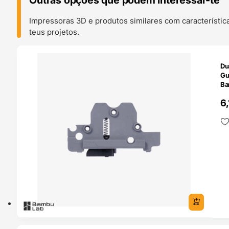
Outras opções que podem interessar-te
Impressoras 3D e produtos similares com característic
teus projetos.
O 24H
Du
Gu
Ba
6