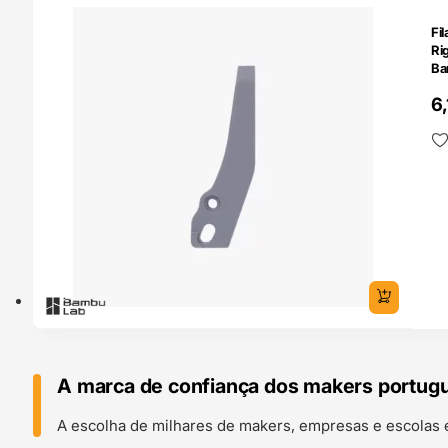
O 24H
Fi
Ri
Ba
6
A marca de confiança dos makers portug
A escolha de milhares de makers, empresas e escolas 