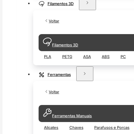
Filamentos 3D
Voltar
Filamentos 3D
PLA
PETG
ASA
ABS
PC
Ferramentas
Voltar
Ferramentas Manuais
Alicates
Chaves
Parafusos e Porcas