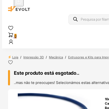
Products
search
0
Loja
/
Impressão 3D
/
Mecânica
/
Extrusores e Kits para Imp
Este produto está esgotado..
..mas não te preocupes! Selecionámos estas alternat
ENDAS
10
4H
Ca
Bo