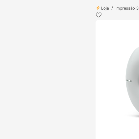
Loja
/
Impressão 
ENVIO 24H