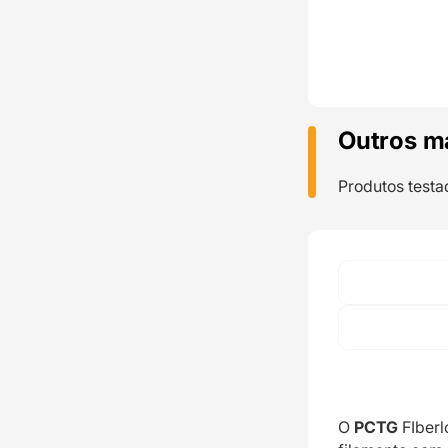
Outros m
Produtos testa
O
PCTG
FIberl