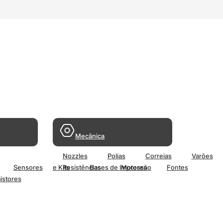
Mecânica
Nozzles
Polias
Correias
Varões
Sensores
e Kits
Resistências
Bases de Impressão
Motores
Fontes
istores