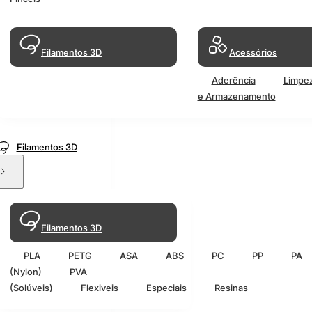
Filamentos 3D
Acessórios
Aderência
Limpe
e Armazenamento
Filamentos 3D
Filamentos 3D
PLA
PETG
ASA
ABS
PC
PP
PA
(Nylon)
PVA
(Solúveis)
Flexiveis
Especiais
Resinas