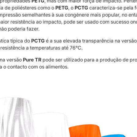
 propriedades
PETG
, mas com maior força de impacto. Perte
ia de poliésteres como o
PETG
, o
PCTG
caracteriza-se pela f
impressão semelhantes à sua congénere mais popular, no ent
aior resistência ao impacto, pode ser usado com sucesso on
o poderia fazer.
tica típica do
PCTG
é a sua elevada transparência na versão
 resistência a temperaturas até 76°C.
 na versão
Pure TR
pode ser utilizado para a produção de pr
 o contacto com os alimentos.