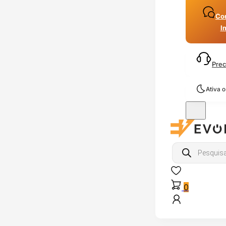
Con
I
Prec
Ativa 
Products
search
0