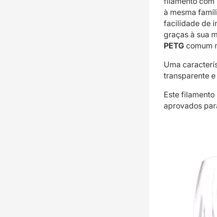
filamento com
à mesma famíl
facilidade de 
graças à sua m
PETG
comum nã
Uma caracterís
transparente e
Este filamento
aprovados para