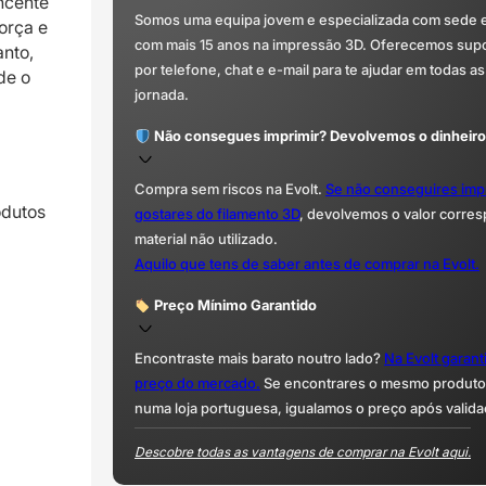
ncente
Somos uma equipa jovem e especializada com sede 
orça e
com mais 15 anos na impressão 3D. Oferecemos supor
anto,
por telefone, chat e e-mail para te ajudar em todas as
de o
jornada.
Não consegues imprimir? Devolvemos o dinheiro
Compra sem riscos na Evolt.
Se não conseguires imp
odutos
gostares do filamento 3D
, devolvemos o valor corre
material não utilizado.
Aquilo que tens de saber antes de comprar na Evolt.
Preço Mínimo Garantido
Encontraste mais barato noutro lado?
Na Evolt garan
preço do mercado.
Se encontrares o mesmo produto 
numa loja portuguesa, igualamos o preço após valida
Descobre todas as vantagens de comprar na Evolt aqui.