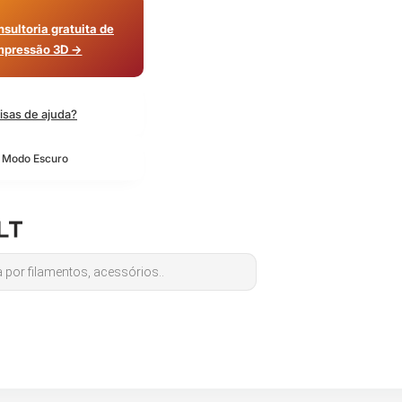
sultoria gratuita de
mpressão 3D →
isas de ajuda?
o Modo Escuro