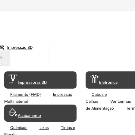
Impressão 3D
Impressoras 3D
Eletrónica
Filamento (FMD)
Impressão
Cabos e
Multimaterial
Calhas
Ventoinhas
de Alimentação
Term
Acabamento
Químicos
Lixas
Tintas e
Pincéis