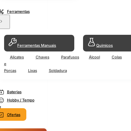
Ferramentas
Ferramentas Manuais
Químicos
Alicates
Chaves
Parafusos
Álcool
Colas
e
Porcas
Lixas
Soldadura
Baterias
Hobby / Tempo
e
Ofertas