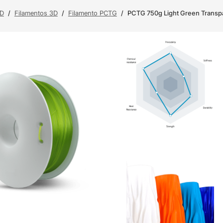
3D
/
Filamentos 3D
/
Filamento PCTG
/
PCTG 750g Light Green Transpa