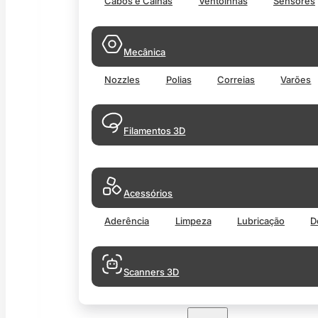
Cabos e Calhas
Ventoinhas
Sensores
Mecânica
Nozzles
Polias
Correias
Varões
Filamentos 3D
Acessórios
Aderência
Limpeza
Lubricação
D
Scanners 3D