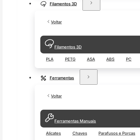
Filamentos 3D
Voltar
Filamentos 3D
PLA
PETG
ASA
ABS
PC
Ferramentas
Voltar
Ferramentas Manuais
Alicates
Chaves
Parafusos e Porcas