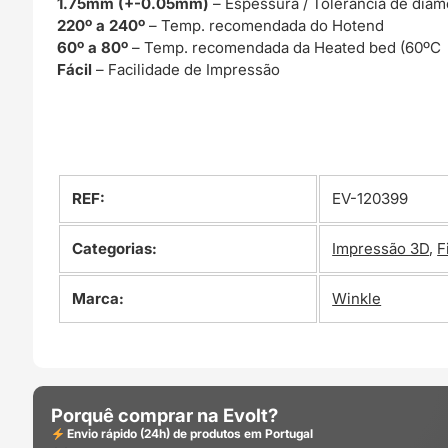
1.75mm (+-0.05mm)
– Espessura / Tolerância de diâm
220º a 240º
– Temp. recomendada do Hotend
60º a 80º
– Temp. recomendada da Heated bed (60ºC 
Fácil
– Facilidade de Impressão
REF:
EV-120399
Categorias:
Impressão 3D
,
F
Marca:
Winkle
Porquê comprar na Evolt?
Envio rápido (24h) de produtos em Portugal