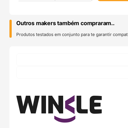
PETG
10m
(Amostra)
Blanco
Outros makers também compraram..
Glaciar
Glacier
Produtos testados em conjunto para te garantir compati
White
-
WINKLE