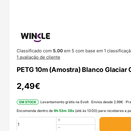
Classificado com
5.00
em 5 com base em
1
classificaçã
1
avaliação de cliente
PETG 10m (Amostra) Blanco Glaciar 
2,49
€
Levantamento grátis na Evolt · Envios desde 2.99€ · Pra
EM STOCK
Encomenda dentro de
9
h
53
m
36
s
(até às 13:00) para receberes a pa
Quantidade
de