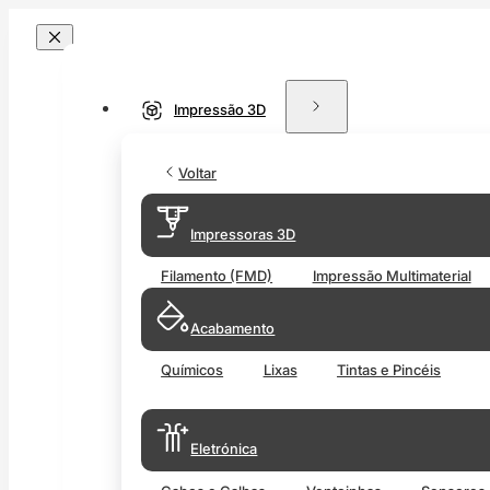
Impressão 3D
Voltar
Impressoras 3D
Filamento (FMD)
Impressão Multimaterial
Acabamento
Químicos
Lixas
Tintas e Pincéis
Eletrónica