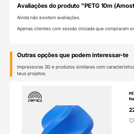
Avaliações do produto "PETG 10m (Amostr
Ainda não existem avaliações.
Apenas clientes com sessão iniciada que compraram es
Outras opções que podem interessar-te
Impressoras 3D e produtos similares com característic
teus projetos.
O 24H
PE
Na
2