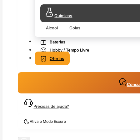
Químicos
Álcool
Colas
Baterias
Hobby / Tempo Livre
Ofertas
Consul
Precisas de ajuda?
Ativa o Modo Escuro