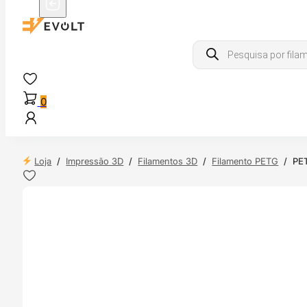
Products
search
0
Loja
/
Impressão 3D
/
Filamentos 3D
/
Filamento PETG
/
PET
NDAS
4H