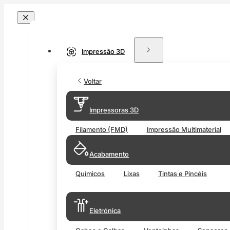
Impressão 3D
Voltar
Impressoras 3D
Filamento (FMD)
Impressão Multimaterial
Acabamento
Químicos
Lixas
Tintas e Pincéis
Eletrónica