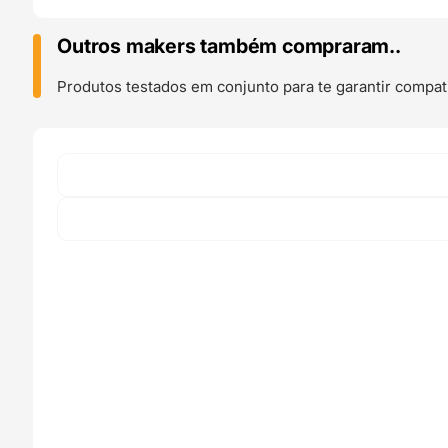
(AMOSTRA)
Radioactive
Outros makers também compraram..
Green
-
Produtos testados em conjunto para te garantir compati
Noctuo