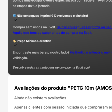
Somos uma equipa jovem e especializada com sede em Aveiro com 
as etapas da tua jornada.
Não consegues imprimir? Devolvemos o dinheiro!
Compra sem riscos na Evolt.
Se não conseguires imprimir ou não
Aquilo que tens de saber antes de comprar na Evolt.
Preço Mínimo Garantido
Encontraste mais barato noutro lado?
Na Evolt garantimos o mel
validação.
Descobre todas as vantagens de comprar na Evolt aqui.
Avaliações do produto "PETG 10m (AMOS
Ainda não existem avaliações.
Apenas clientes com sessão iniciada que compraram es