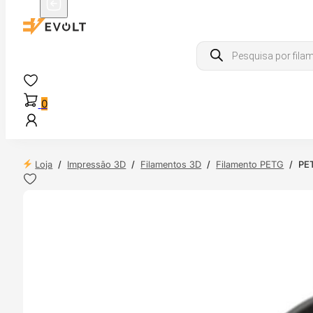
Products
search
0
Loja
/
Impressão 3D
/
Filamentos 3D
/
Filamento PETG
/
PE
 24H