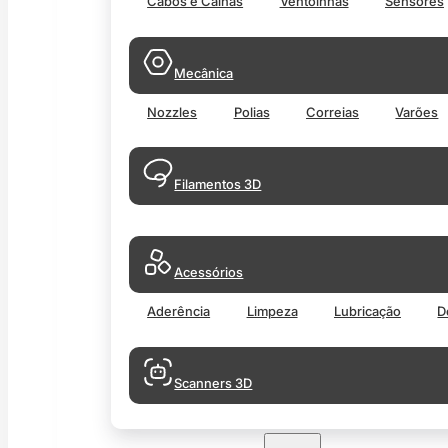
Cabos e Calhas
Ventoinhas
Sensores
Mecânica
Nozzles
Polias
Correias
Varões
Filamentos 3D
Acessórios
Aderência
Limpeza
Lubricação
D
Scanners 3D