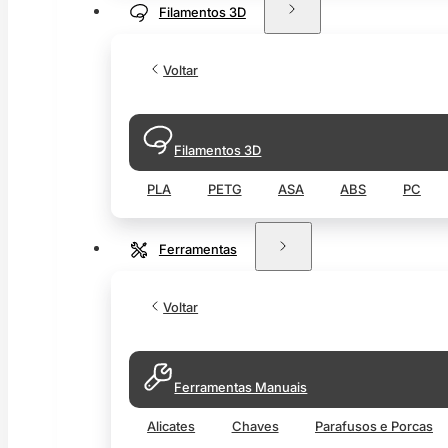
Filamentos 3D
Voltar
Filamentos 3D
PLA
PETG
ASA
ABS
PC
Ferramentas
Voltar
Ferramentas Manuais
Alicates
Chaves
Parafusos e Porcas