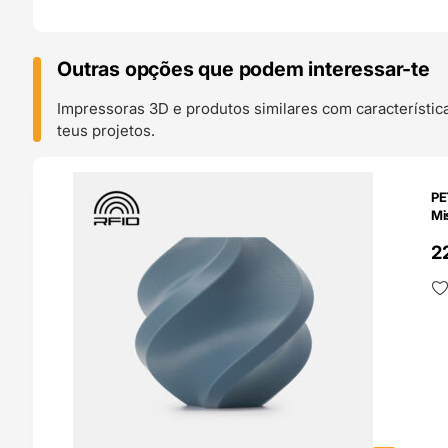
Outras opções que podem interessar-te
Impressoras 3D e produtos similares com característic
teus projetos.
O 24H
PE
Mi
2