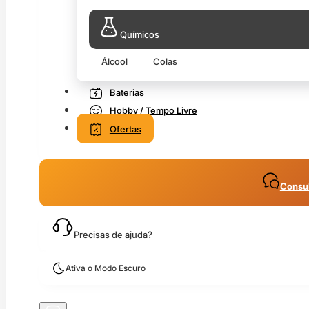
Químicos
Álcool
Colas
Baterias
Hobby / Tempo Livre
Ofertas
Consul
Precisas de ajuda?
Ativa o Modo Escuro