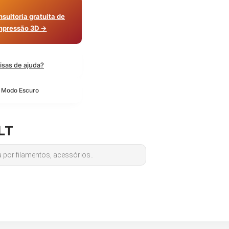
sultoria gratuita de
mpressão 3D →
isas de ajuda?
o Modo Escuro