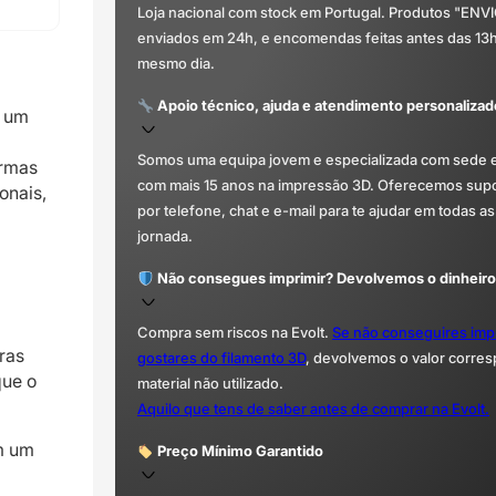
Loja nacional com stock em Portugal. Produtos "ENV
enviados em 24h, e encomendas feitas antes das 13
mesmo dia.
Apoio técnico, ajuda e atendimento personalizad
o um
Somos uma equipa jovem e especializada com sede 
ormas
com mais 15 anos na impressão 3D. Oferecemos supor
onais,
por telefone, chat e e-mail para te ajudar em todas as
jornada.
Não consegues imprimir? Devolvemos o dinheiro
Compra sem riscos na Evolt.
Se não conseguires imp
ras
gostares do filamento 3D
, devolvemos o valor corre
que o
material não utilizado.
Aquilo que tens de saber antes de comprar na Evolt.
m um
Preço Mínimo Garantido