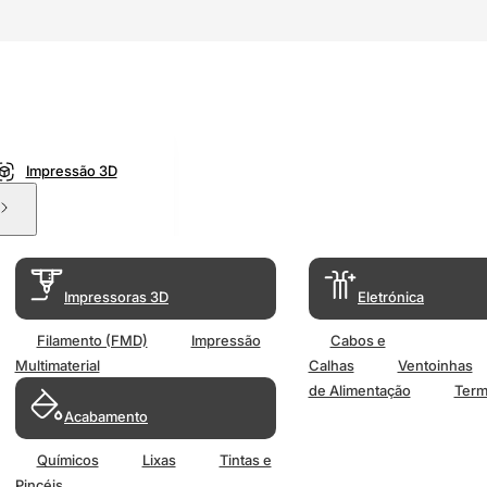
Impressão 3D
Impressoras 3D
Eletrónica
Filamento (FMD)
Impressão
Cabos e
Multimaterial
Calhas
Ventoinhas
de Alimentação
Term
Acabamento
Químicos
Lixas
Tintas e
Pincéis