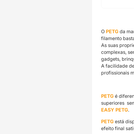
O
PETG
da ma
filamento basta
As suas propr
complexas, se
gadgets, brinq
A facilidade d
profissionais 
PETG
é difere
superiores sem
EASY PETG
.
PETG
está dis
efeito final sa