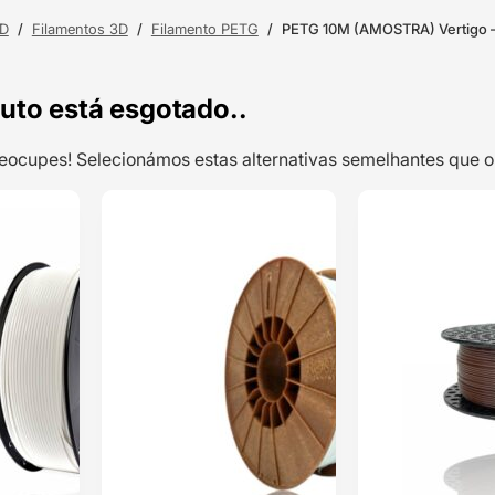
3D
/
Filamentos 3D
/
Filamento PETG
/
PETG 10M (AMOSTRA) Vertigo –
uto está esgotado..
preocupes! Selecionámos estas alternativas semelhantes qu
TOP VENDAS
TOP VENDAS
PETG 10m
ENVIO 24H
ENVIO 24H
(Amostra)
Blanco Glaciar
Glacier White –
Classificado
WINKLE
com
5.00
em 5 com
base em
1
classificação
de cliente
2,49
€