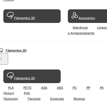
Filamentos 3D
Acessórios
Aderência
Limpe
e Armazenamento
Filamentos 3D
Filamentos 3D
PLA
PETG
ASA
ABS
PC
PP
PA
(Nylon)
PVA
(Solúveis)
Flexiveis
Especiais
Resinas