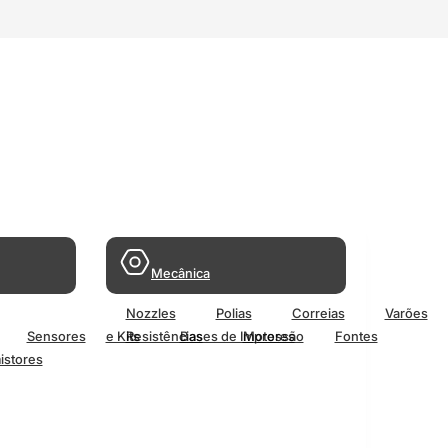
Mecânica
Nozzles
Polias
Correias
Varões
Sensores
e Kits
Resistências
Bases de Impressão
Motores
Fontes
istores