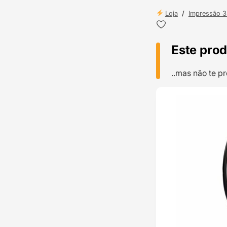
Loja
/
Impressão 
Este prod
..mas não te 
TOP VENDAS
ENVIO 24H