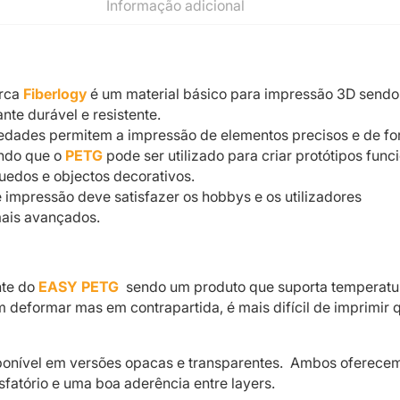
Informação adicional
rca
Fiberlogy
é um material básico para impressão 3D send
nte durável e resistente.
iedades permitem a impressão de elementos precisos e de f
ndo que o
PETG
pode ser utilizado para criar protótipos funci
uedos e objectos decorativos.
e impressão deve satisfazer os hobbys e os utilizadores
mais avançados.
nte do
EASY PETG
sendo um produto que suporta temperatu
 deformar mas em contrapartida, é mais difícil de imprimir 
ponível em versões opacas e transparentes. Ambos oferece
tisfatório e uma boa aderência entre layers.