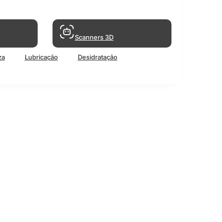
Scanners 3D
za
Lubricação
Desidratação