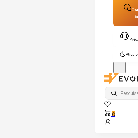
Con
I
Prec
Ativa 
Products
search
0