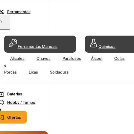
Ferramentas
Ferramentas Manuais
Químicos
Alicates
Chaves
Parafusos
Álcool
Colas
e
Porcas
Lixas
Soldadura
Baterias
Hobby / Tempo
e
Ofertas