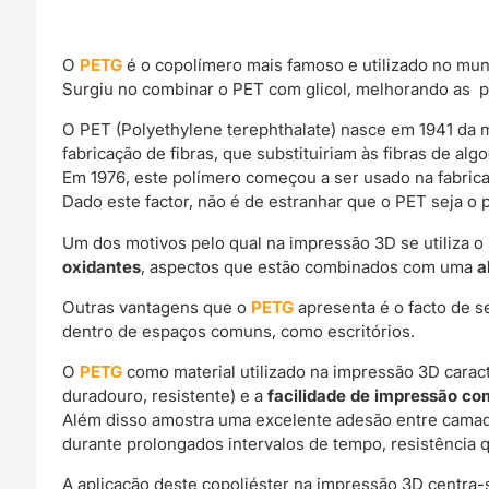
O
PETG
é o copolímero mais famoso e utilizado no mu
Surgiu no combinar o PET com glicol, melhorando as p
O PET (Polyethylene terephthalate) nasce em 1941 da m
fabricação de fibras, que substituiriam às fibras de alg
Em 1976, este polímero começou a ser usado na fabrica
Dado este factor, não é de estranhar que o PET seja o 
Um dos motivos pelo qual na impressão 3D se utiliza o
oxidantes
, aspectos que estão combinados com uma
a
Outras vantagens que o
PETG
apresenta é o facto de s
dentro de espaços comuns, como escritórios.
O
PETG
como material utilizado na impressão 3D carac
duradouro, resistente) e a
facilidade de impressão c
Além disso amostra uma excelente adesão entre camad
durante prolongados intervalos de tempo, resistência q
A aplicação deste copoliéster na impressão 3D centra