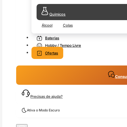
Químicos
Álcool
Colas
Baterias
Hobby / Tempo Livre
Ofertas
Consul
Precisas de ajuda?
Ativa o Modo Escuro