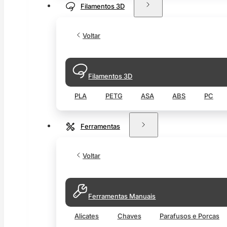
Filamentos 3D
Voltar
Filamentos 3D
PLA
PETG
ASA
ABS
PC
Ferramentas
Voltar
Ferramentas Manuais
Alicates
Chaves
Parafusos e Porcas