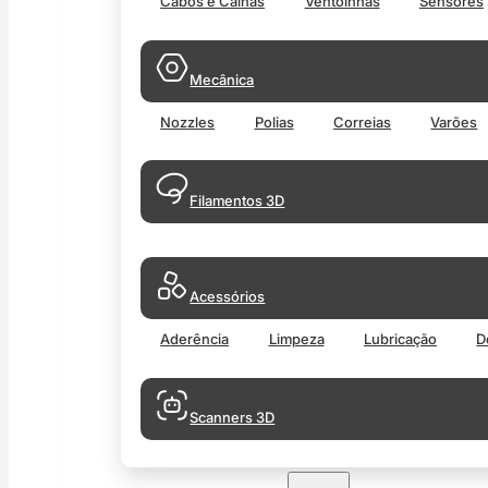
Cabos e Calhas
Ventoinhas
Sensores
Mecânica
Nozzles
Polias
Correias
Varões
Filamentos 3D
Acessórios
Aderência
Limpeza
Lubricação
D
Scanners 3D