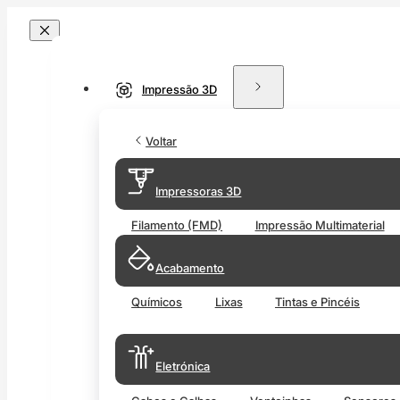
Impressão 3D
Voltar
Impressoras 3D
Filamento (FMD)
Impressão Multimaterial
Acabamento
Químicos
Lixas
Tintas e Pincéis
Eletrónica