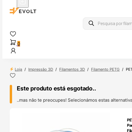
Products
search
0
Loja
/
Impressão 3D
/
Filamentos 3D
/
Filamento PETG
/
PET
Este produto está esgotado..
..mas não te preocupes! Selecionámos estas alternat
ENDAS
PE
4H
Pa
Fi