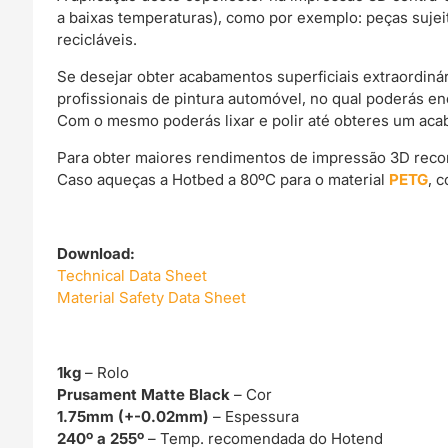
a baixas temperaturas), como por exemplo: peças sujei
recicláveis.
Se desejar obter acabamentos superficiais extraordin
profissionais de pintura automóvel, no qual poderás e
Com o mesmo poderás lixar e polir até obteres um acab
Para obter maiores rendimentos de impressão 3D rec
Caso aqueças a Hotbed a 80ºC para o material
PETG
, 
Download:
Technical Data Sheet
Material Safety Data Sheet
1kg
– Rolo
Prusament Matte Black
– Cor
1.75mm (+-0.02mm)
– Espessura
240º a 255º
– Temp. recomendada do Hotend