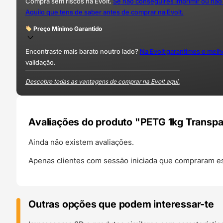
Compra sem riscos na Evolt.
Se não conseguires imprimir ou não
Aquilo que tens de saber antes de comprar na Evolt.
Preço Mínimo Garantido
Encontraste mais barato noutro lado?
Na Evolt garantimos o mel
validação.
Descobre todas as vantagens de comprar na Evolt aqui.
Avaliações do produto "PETG 1kg Transpa
Ainda não existem avaliações.
Apenas clientes com sessão iniciada que compraram es
Outras opções que podem interessar-te