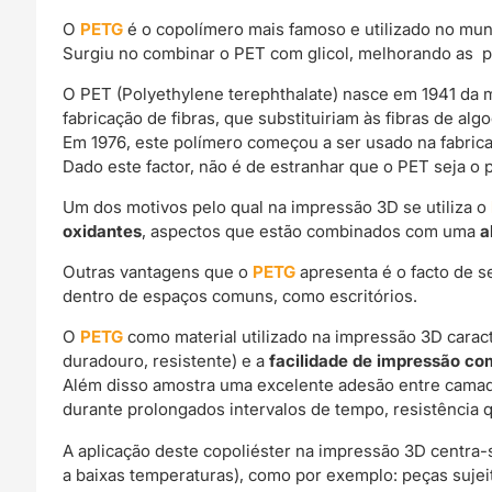
O
PETG
é o copolímero mais famoso e utilizado no mu
Surgiu no combinar o PET com glicol, melhorando as p
O PET (Polyethylene terephthalate) nasce em 1941 da m
fabricação de fibras, que substituiriam às fibras de alg
Em 1976, este polímero começou a ser usado na fabrica
Dado este factor, não é de estranhar que o PET seja o 
Um dos motivos pelo qual na impressão 3D se utiliza o
oxidantes
, aspectos que estão combinados com uma
a
Outras vantagens que o
PETG
apresenta é o facto de s
dentro de espaços comuns, como escritórios.
O
PETG
como material utilizado na impressão 3D carac
duradouro, resistente) e a
facilidade de impressão c
Além disso amostra uma excelente adesão entre camad
durante prolongados intervalos de tempo, resistência q
A aplicação deste copoliéster na impressão 3D centra
a baixas temperaturas), como por exemplo: peças sujei