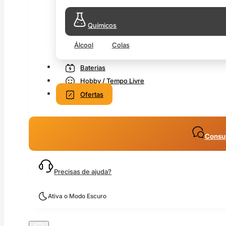
Químicos
Álcool
Colas
Baterias
Hobby / Tempo Livre
Ofertas
Consul
Precisas de ajuda?
Ativa o Modo Escuro