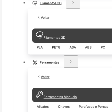
Filamentos 3D
Voltar
Filamentos 3D
PLA
PETG
ASA
ABS
PC
Ferramentas
Voltar
Ferramentas Manuais
Alicates
Chaves
Parafusos e Porcas