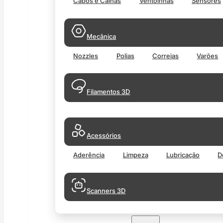
Cabos e Calhas
Ventoinhas
Sensores
Mecânica
Nozzles
Polias
Correias
Varões
Filamentos 3D
Acessórios
Aderência
Limpeza
Lubricação
D
Scanners 3D