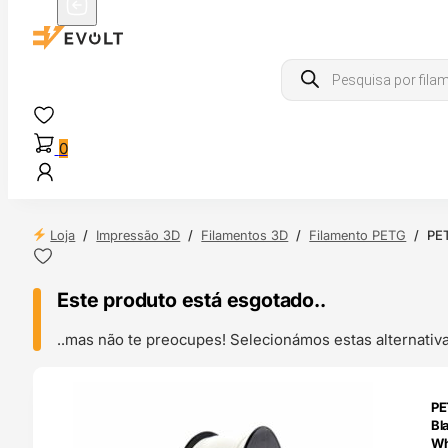
Products
search
0
Loja
/
Impressão 3D
/
Filamentos 3D
/
Filamento PETG
/
PET
Este produto está esgotado..
..mas não te preocupes! Selecionámos estas alternat
ENDAS
PE
4H
Bl
Wh