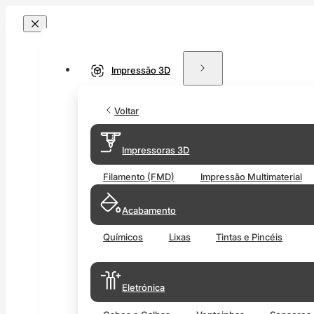
Impressão 3D
Voltar
Impressoras 3D
Filamento (FMD)
Impressão Multimaterial
Acabamento
Químicos
Lixas
Tintas e Pincéis
Eletrónica